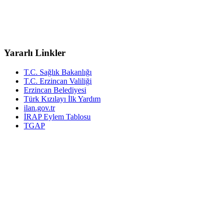
Yararlı Linkler
T.C. Sağlık Bakanlığı
T.C. Erzincan Valiliği
Erzincan Belediyesi
Türk Kızılayı İlk Yardım
ilan.gov.tr
İRAP Eylem Tablosu
TGAP