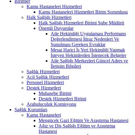
Birimler
Kamu Hastaneleri Hizmetleri
Kamu Hastaneleri Hizmetleri Birim Sorumlusu
Halk Sağlığı Hizmetleri
Halk Sağlığı Hizmetleri Birimi Şube Müdürü
Önemli Duyurular
Aile Hekimliği Uygulaması Performans
Değerlendirmesi İtiraz Nedenleri Ve
Sunulması Gereken Evraklar
Mesai Harici İş Yeri Hekimliği Yapmak
İsteyen Hekimlerden İstenecek Belgeler
Aile Sağlığı Merkezleri Güncel Adres ve
İletişim Bilgileri
Sağlık Hizmetleri
Acil Sağlık Hizmetleri
Personel Hizmetleri
Destek Hizmetleri
Muhasebe Birimi
Destek Hizmetleri Birimi
Arabuluculuk Komisyonu
Sağlık Kurumları
Kamu Hastaneleri
Mengücek Gazi Eğitim Ve Araştırma Hastanesi
Ağız ve Diş Sağlığı Eğitim ve Araştırma
Hastanesi