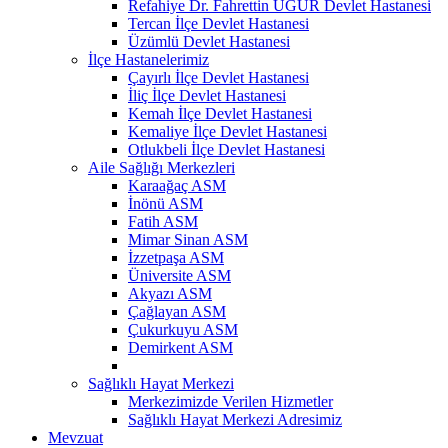
Refahiye Dr. Fahrettin UĞUR Devlet Hastanesi
Tercan İlçe Devlet Hastanesi
Üzümlü Devlet Hastanesi
İlçe Hastanelerimiz
Çayırlı İlçe Devlet Hastanesi
İliç İlçe Devlet Hastanesi
Kemah İlçe Devlet Hastanesi
Kemaliye İlçe Devlet Hastanesi
Otlukbeli İlçe Devlet Hastanesi
Aile Sağlığı Merkezleri
Karaağaç ASM
İnönü ASM
Fatih ASM
Mimar Sinan ASM
İzzetpaşa ASM
Üniversite ASM
Akyazı ASM
Çağlayan ASM
Çukurkuyu ASM
Demirkent ASM
Sağlıklı Hayat Merkezi
Merkezimizde Verilen Hizmetler
Sağlıklı Hayat Merkezi Adresimiz
Mevzuat