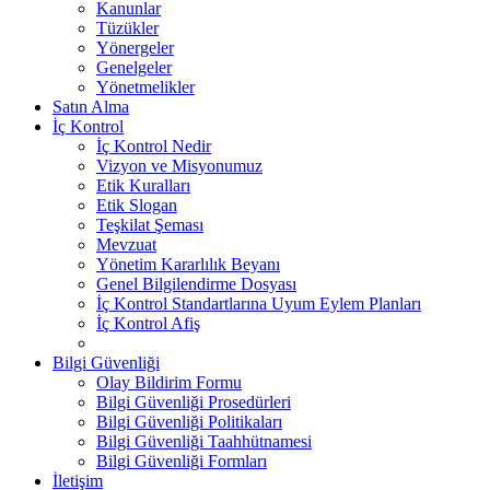
Kanunlar
Tüzükler
Yönergeler
Genelgeler
Yönetmelikler
Satın Alma
İç Kontrol
İç Kontrol Nedir
Vizyon ve Misyonumuz
Etik Kuralları
Etik Slogan
Teşkilat Şeması
Mevzuat
Yönetim Kararlılık Beyanı
Genel Bilgilendirme Dosyası
İç Kontrol Standartlarına Uyum Eylem Planları
İç Kontrol Afiş
Bilgi Güvenliği
Olay Bildirim Formu
Bilgi Güvenliği Prosedürleri
Bilgi Güvenliği Politikaları
Bilgi Güvenliği Taahhütnamesi
Bilgi Güvenliği Formları
İletişim