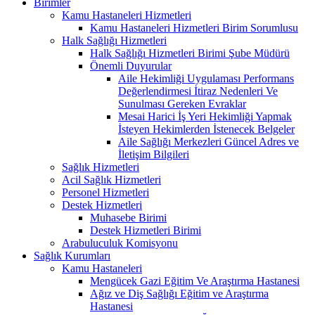
Birimler
Kamu Hastaneleri Hizmetleri
Kamu Hastaneleri Hizmetleri Birim Sorumlusu
Halk Sağlığı Hizmetleri
Halk Sağlığı Hizmetleri Birimi Şube Müdürü
Önemli Duyurular
Aile Hekimliği Uygulaması Performans
Değerlendirmesi İtiraz Nedenleri Ve
Sunulması Gereken Evraklar
Mesai Harici İş Yeri Hekimliği Yapmak
İsteyen Hekimlerden İstenecek Belgeler
Aile Sağlığı Merkezleri Güncel Adres ve
İletişim Bilgileri
Sağlık Hizmetleri
Acil Sağlık Hizmetleri
Personel Hizmetleri
Destek Hizmetleri
Muhasebe Birimi
Destek Hizmetleri Birimi
Arabuluculuk Komisyonu
Sağlık Kurumları
Kamu Hastaneleri
Mengücek Gazi Eğitim Ve Araştırma Hastanesi
Ağız ve Diş Sağlığı Eğitim ve Araştırma
Hastanesi