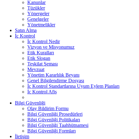
Kanunlar
Tüzükler
Yönergeler
Genelgeler
Yönetmelikler
Satın Alma
İç Kontrol
İç Kontrol Nedir
Vizyon ve Misyonumuz
Etik Kuralları
Etik Slogan
Teşkilat Şeması
Mevzuat
Yönetim Kararlılık Beyanı
Genel Bilgilendirme Dosyası
İç Kontrol Standartlarına Uyum Eylem Planları
İç Kontrol Afiş
Bilgi Güvenliği
Olay Bildirim Formu
Bilgi Güvenliği Prosedürleri
Bilgi Güvenliği Politikaları
Bilgi Güvenliği Taahhütnamesi
Bilgi Güvenliği Formları
İletişim