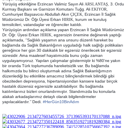
Yürüyüş etkinliğine Erzincan Valimiz Sayın Ali
, 3. Ordu
ARSLANTAŞ
Kurmay Başkanı ve Garnizon Komutanı Tuğg. Ali
,
EKIYOR
Cumhuriyet Başsavcısı Abdullah Akın
Erzincan İl Sağlık
ÇIÇEK,
Müdürümüz Dr. Öğr.Üyesi Erkan
, kurum ve kuruluş
HIRIK
temsilcileri, vatandaşlar ve öğrenciler katıldı.
Yürüyüşün ardından açıklama yapan Erzincan İl Sağlık Müdürümüz
Dr. Öğr. Üyesi Erkan
, egzersizin önemine değinerek yaptığı
HIRIK
açıklamada, ‘’Sağlıklı yaşamın ana unsuru düzenli hareket bu
bağlamda da Sağlık Bakanlığının uyguladığı halk sağlığı politikaları
gereğince her gün 30 dakikalık bir egzersiz önerilecek bir egzersiz
süresidir. Ama maalesef hayatımızda bunu çoğu zaman
uygulayamıyoruz. Yapılan çalışmalar göstermiştir ki %80’ne yakın
bir oranda Türk toplumunda hareketsizlik var. Bu bağlamda
halkımızda bu bilinci oluşturmak adına Sağlık Bakanlığımızın
düzenlediği bu etkinlikte amacımız bilinçlendirmek bilindiği gibi
obeziteden depresyona, hipertansiyondan kansere kadar birçok
hastalık düzensiz egzersizle azaltılabiliyor. Bu bağlamda
katılımlarınız bizleri onurlandırmıştır. Standımızda bu konularla
alakalı arkadaşlarımız detaylı olarak bilgilendirmeler
yapılacaklardır.’’ Dedi.
#
HerGün10BinAdım