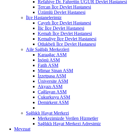
Refahiye Dr. Fahrettin UĞUR Devlet Hastanesi
Tercan İlçe Devlet Hastanesi
Üzümlü Devlet Hastanesi
İlçe Hastanelerimiz
Çayırlı İlçe Devlet Hastanesi
İliç İlçe Devlet Hastanesi
Kemah İlçe Devlet Hastanesi
Kemaliye İlçe Devlet Hastanesi
Otlukbeli İlçe Devlet Hastanesi
Aile Sağlığı Merkezleri
Karaağaç ASM
İnönü ASM
Fatih ASM
Mimar Sinan ASM
İzzetpaşa ASM
Üniversite ASM
Akyazı ASM
Çağlayan ASM
Çukurkuyu ASM
Demirkent ASM
Sağlıklı Hayat Merkezi
Merkezimizde Verilen Hizmetler
Sağlıklı Hayat Merkezi Adresimiz
Mevzuat