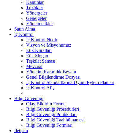
Kanunlar
Tüzükler
Yönergeler
Genelgeler
Yönetmelikler
Satın Alma
İç Kontrol
İç Kontrol Nedir
Vizyon ve Misyonumuz
Etik Kuralları
Etik Slogan
Teşkilat Şeması
Mevzuat
Yönetim Kararlılık Beyanı
Genel Bilgilendirme Dosyası
İç Kontrol Standartlarına Uyum Eylem Planları
İç Kontrol Afiş
Bilgi Güvenliği
Olay Bildirim Formu
Bilgi Güvenliği Prosedürleri
Bilgi Güvenliği Politikaları
Bilgi Güvenliği Taahhütnamesi
Bilgi Güvenliği Formları
İletişim