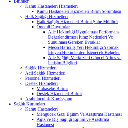
Birimler
Kamu Hastaneleri Hizmetleri
Kamu Hastaneleri Hizmetleri Birim Sorumlusu
Halk Sağlığı Hizmetleri
Halk Sağlığı Hizmetleri Birimi Şube Müdürü
Önemli Duyurular
Aile Hekimliği Uygulaması Performans
Değerlendirmesi İtiraz Nedenleri Ve
Sunulması Gereken Evraklar
Mesai Harici İş Yeri Hekimliği Yapmak
İsteyen Hekimlerden İstenecek Belgeler
Aile Sağlığı Merkezleri Güncel Adres ve
İletişim Bilgileri
Sağlık Hizmetleri
Acil Sağlık Hizmetleri
Personel Hizmetleri
Destek Hizmetleri
Muhasebe Birimi
Destek Hizmetleri Birimi
Arabuluculuk Komisyonu
Sağlık Kurumları
Kamu Hastaneleri
Mengücek Gazi Eğitim Ve Araştırma Hastanesi
Ağız ve Diş Sağlığı Eğitim ve Araştırma
Hastanesi