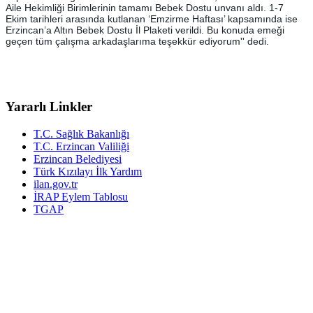
Aile Hekimliği Birimlerinin tamamı Bebek Dostu unvanı aldı. 1-7
Ekim tarihleri arasında kutlanan ‘Emzirme Haftası’ kapsamında ise
Erzincan’a Altın Bebek Dostu İl Plaketi verildi. Bu konuda emeği
geçen tüm çalışma arkadaşlarıma teşekkür ediyorum'' dedi.
Yararlı Linkler
T.C. Sağlık Bakanlığı
T.C. Erzincan Valiliği
Erzincan Belediyesi
Türk Kızılayı İlk Yardım
ilan.gov.tr
İRAP Eylem Tablosu
TGAP