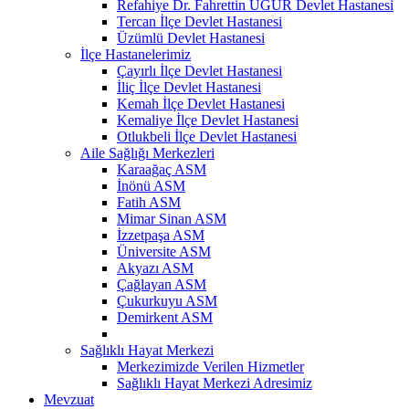
Refahiye Dr. Fahrettin UĞUR Devlet Hastanesi
Tercan İlçe Devlet Hastanesi
Üzümlü Devlet Hastanesi
İlçe Hastanelerimiz
Çayırlı İlçe Devlet Hastanesi
İliç İlçe Devlet Hastanesi
Kemah İlçe Devlet Hastanesi
Kemaliye İlçe Devlet Hastanesi
Otlukbeli İlçe Devlet Hastanesi
Aile Sağlığı Merkezleri
Karaağaç ASM
İnönü ASM
Fatih ASM
Mimar Sinan ASM
İzzetpaşa ASM
Üniversite ASM
Akyazı ASM
Çağlayan ASM
Çukurkuyu ASM
Demirkent ASM
Sağlıklı Hayat Merkezi
Merkezimizde Verilen Hizmetler
Sağlıklı Hayat Merkezi Adresimiz
Mevzuat