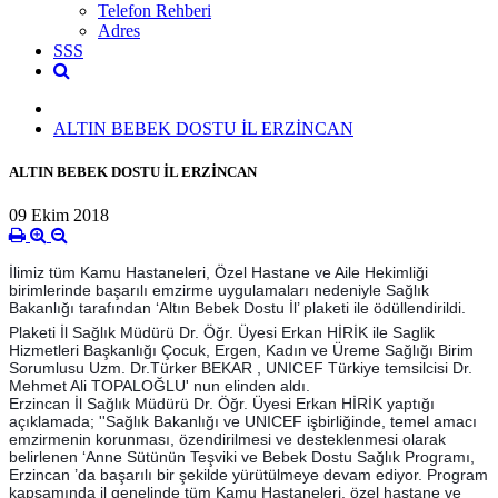
Telefon Rehberi
Adres
SSS
ALTIN BEBEK DOSTU İL ERZİNCAN
ALTIN BEBEK DOSTU İL ERZİNCAN
09 Ekim 2018
İlimiz tüm Kamu Hastaneleri, Özel Hastane ve Aile Hekimliği
birimlerinde başarılı emzirme uygulamaları nedeniyle Sağlık
Bakanlığı tarafından ‘Altın Bebek Dostu İl’ plaketi ile ödüllendirildi.
Plaketi İl Sağlık Müdürü Dr. Öğr. Üyesi Erkan HİRİK ile Saglik
Hizmetleri Başkanlığı Çocuk, Ergen, Kadın ve Üreme Sağlığı Birim
Sorumlusu Uzm. Dr.Türker BEKAR , UNICEF Türkiye temsilcisi Dr.
Mehmet Ali TOPALOĞLU' nun elinden aldı.
Erzincan İl Sağlık Müdürü Dr. Öğr. Üyesi Erkan HİRİK yaptığı
açıklamada; ''Sağlık Bakanlığı ve UNICEF işbirliğinde, temel amacı
emzirmenin korunması, özendirilmesi ve desteklenmesi olarak
belirlenen ‘Anne Sütünün Teşviki ve Bebek Dostu Sağlık Programı,
Erzincan ’da başarılı bir şekilde yürütülmeye devam ediyor. Program
kapsamında il genelinde tüm Kamu Hastaneleri, özel hastane ve