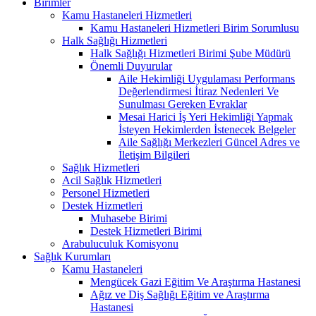
Birimler
Kamu Hastaneleri Hizmetleri
Kamu Hastaneleri Hizmetleri Birim Sorumlusu
Halk Sağlığı Hizmetleri
Halk Sağlığı Hizmetleri Birimi Şube Müdürü
Önemli Duyurular
Aile Hekimliği Uygulaması Performans
Değerlendirmesi İtiraz Nedenleri Ve
Sunulması Gereken Evraklar
Mesai Harici İş Yeri Hekimliği Yapmak
İsteyen Hekimlerden İstenecek Belgeler
Aile Sağlığı Merkezleri Güncel Adres ve
İletişim Bilgileri
Sağlık Hizmetleri
Acil Sağlık Hizmetleri
Personel Hizmetleri
Destek Hizmetleri
Muhasebe Birimi
Destek Hizmetleri Birimi
Arabuluculuk Komisyonu
Sağlık Kurumları
Kamu Hastaneleri
Mengücek Gazi Eğitim Ve Araştırma Hastanesi
Ağız ve Diş Sağlığı Eğitim ve Araştırma
Hastanesi