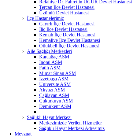
Refahiye Dr. Fahrettin UĞUR Devlet Hastanesi
Tercan İlçe Devlet Hastanesi
Üzümlü Devlet Hastanesi
İlçe Hastanelerimiz
Çayırlı İlçe Devlet Hastanesi
İliç İlçe Devlet Hastanesi
Kemah İlçe Devlet Hastanesi
Kemaliye İlçe Devlet Hastanesi
Otlukbeli İlçe Devlet Hastanesi
Aile Sağlığı Merkezleri
Karaağaç ASM
İnönü ASM
Fatih ASM
Mimar Sinan ASM
İzzetpaşa ASM
Üniversite ASM
Akyazı ASM
Çağlayan ASM
Çukurkuyu ASM
Demirkent ASM
Sağlıklı Hayat Merkezi
Merkezimizde Verilen Hizmetler
Sağlıklı Hayat Merkezi Adresimiz
Mevzuat