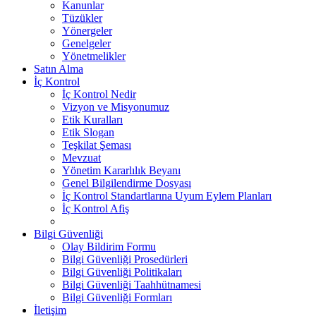
Kanunlar
Tüzükler
Yönergeler
Genelgeler
Yönetmelikler
Satın Alma
İç Kontrol
İç Kontrol Nedir
Vizyon ve Misyonumuz
Etik Kuralları
Etik Slogan
Teşkilat Şeması
Mevzuat
Yönetim Kararlılık Beyanı
Genel Bilgilendirme Dosyası
İç Kontrol Standartlarına Uyum Eylem Planları
İç Kontrol Afiş
Bilgi Güvenliği
Olay Bildirim Formu
Bilgi Güvenliği Prosedürleri
Bilgi Güvenliği Politikaları
Bilgi Güvenliği Taahhütnamesi
Bilgi Güvenliği Formları
İletişim