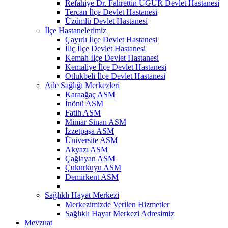
Refahiye Dr. Fahrettin UĞUR Devlet Hastanesi
Tercan İlçe Devlet Hastanesi
Üzümlü Devlet Hastanesi
İlçe Hastanelerimiz
Çayırlı İlçe Devlet Hastanesi
İliç İlçe Devlet Hastanesi
Kemah İlçe Devlet Hastanesi
Kemaliye İlçe Devlet Hastanesi
Otlukbeli İlçe Devlet Hastanesi
Aile Sağlığı Merkezleri
Karaağaç ASM
İnönü ASM
Fatih ASM
Mimar Sinan ASM
İzzetpaşa ASM
Üniversite ASM
Akyazı ASM
Çağlayan ASM
Çukurkuyu ASM
Demirkent ASM
Sağlıklı Hayat Merkezi
Merkezimizde Verilen Hizmetler
Sağlıklı Hayat Merkezi Adresimiz
Mevzuat