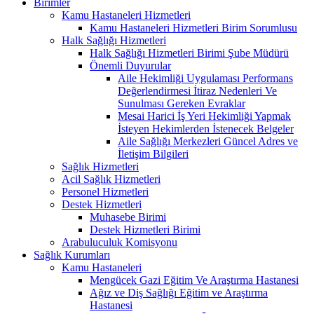
Birimler
Kamu Hastaneleri Hizmetleri
Kamu Hastaneleri Hizmetleri Birim Sorumlusu
Halk Sağlığı Hizmetleri
Halk Sağlığı Hizmetleri Birimi Şube Müdürü
Önemli Duyurular
Aile Hekimliği Uygulaması Performans
Değerlendirmesi İtiraz Nedenleri Ve
Sunulması Gereken Evraklar
Mesai Harici İş Yeri Hekimliği Yapmak
İsteyen Hekimlerden İstenecek Belgeler
Aile Sağlığı Merkezleri Güncel Adres ve
İletişim Bilgileri
Sağlık Hizmetleri
Acil Sağlık Hizmetleri
Personel Hizmetleri
Destek Hizmetleri
Muhasebe Birimi
Destek Hizmetleri Birimi
Arabuluculuk Komisyonu
Sağlık Kurumları
Kamu Hastaneleri
Mengücek Gazi Eğitim Ve Araştırma Hastanesi
Ağız ve Diş Sağlığı Eğitim ve Araştırma
Hastanesi