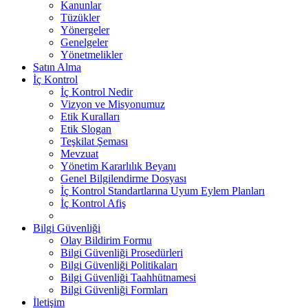
Kanunlar
Tüzükler
Yönergeler
Genelgeler
Yönetmelikler
Satın Alma
İç Kontrol
İç Kontrol Nedir
Vizyon ve Misyonumuz
Etik Kuralları
Etik Slogan
Teşkilat Şeması
Mevzuat
Yönetim Kararlılık Beyanı
Genel Bilgilendirme Dosyası
İç Kontrol Standartlarına Uyum Eylem Planları
İç Kontrol Afiş
Bilgi Güvenliği
Olay Bildirim Formu
Bilgi Güvenliği Prosedürleri
Bilgi Güvenliği Politikaları
Bilgi Güvenliği Taahhütnamesi
Bilgi Güvenliği Formları
İletişim