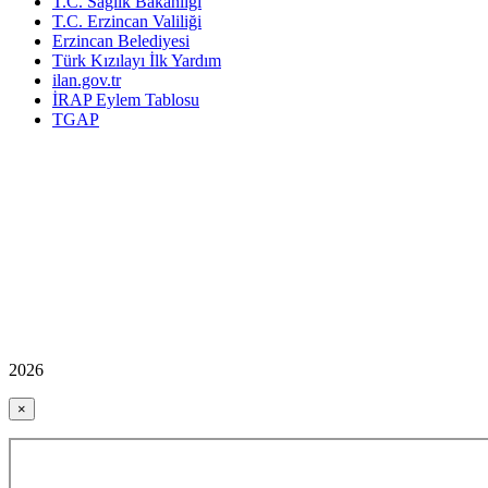
T.C. Sağlık Bakanlığı
T.C. Erzincan Valiliği
Erzincan Belediyesi
Türk Kızılayı İlk Yardım
ilan.gov.tr
İRAP Eylem Tablosu
TGAP
2026
×