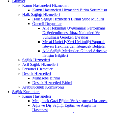
Birimler
Kamu Hastaneleri Hizmetleri
Kamu Hastaneleri Hizmetleri Birim Sorumlusu
Halk Sağlığı Hizmetleri
Halk Sağlığı Hizmetleri Birimi Şube Müdürü
Önemli Duyurular
Aile Hekimliği Uygulaması Performans
Değerlendirmesi İtiraz Nedenleri Ve
Sunulması Gereken Evraklar
Mesai Harici İş Yeri Hekimliği Yapmak
İsteyen Hekimlerden İstenecek Belgeler
Aile Sağlığı Merkezleri Güncel Adres ve
İletişim Bilgileri
Sağlık Hizmetleri
Acil Sağlık Hizmetleri
Personel Hizmetleri
Destek Hizmetleri
Muhasebe Birimi
Destek Hizmetleri Birimi
Arabuluculuk Komisyonu
Sağlık Kurumları
Kamu Hastaneleri
Mengücek Gazi Eğitim Ve Araştırma Hastanesi
Ağız ve Diş Sağlığı Eğitim ve Araştırma
Hastanesi