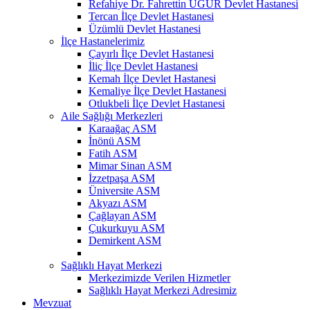
Refahiye Dr. Fahrettin UĞUR Devlet Hastanesi
Tercan İlçe Devlet Hastanesi
Üzümlü Devlet Hastanesi
İlçe Hastanelerimiz
Çayırlı İlçe Devlet Hastanesi
İliç İlçe Devlet Hastanesi
Kemah İlçe Devlet Hastanesi
Kemaliye İlçe Devlet Hastanesi
Otlukbeli İlçe Devlet Hastanesi
Aile Sağlığı Merkezleri
Karaağaç ASM
İnönü ASM
Fatih ASM
Mimar Sinan ASM
İzzetpaşa ASM
Üniversite ASM
Akyazı ASM
Çağlayan ASM
Çukurkuyu ASM
Demirkent ASM
Sağlıklı Hayat Merkezi
Merkezimizde Verilen Hizmetler
Sağlıklı Hayat Merkezi Adresimiz
Mevzuat