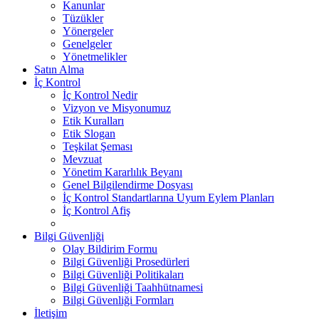
Kanunlar
Tüzükler
Yönergeler
Genelgeler
Yönetmelikler
Satın Alma
İç Kontrol
İç Kontrol Nedir
Vizyon ve Misyonumuz
Etik Kuralları
Etik Slogan
Teşkilat Şeması
Mevzuat
Yönetim Kararlılık Beyanı
Genel Bilgilendirme Dosyası
İç Kontrol Standartlarına Uyum Eylem Planları
İç Kontrol Afiş
Bilgi Güvenliği
Olay Bildirim Formu
Bilgi Güvenliği Prosedürleri
Bilgi Güvenliği Politikaları
Bilgi Güvenliği Taahhütnamesi
Bilgi Güvenliği Formları
İletişim