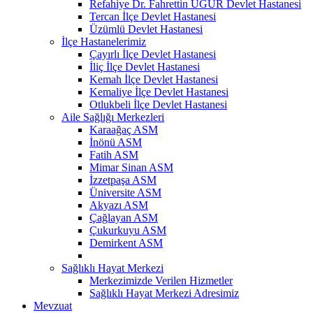
Refahiye Dr. Fahrettin UĞUR Devlet Hastanesi
Tercan İlçe Devlet Hastanesi
Üzümlü Devlet Hastanesi
İlçe Hastanelerimiz
Çayırlı İlçe Devlet Hastanesi
İliç İlçe Devlet Hastanesi
Kemah İlçe Devlet Hastanesi
Kemaliye İlçe Devlet Hastanesi
Otlukbeli İlçe Devlet Hastanesi
Aile Sağlığı Merkezleri
Karaağaç ASM
İnönü ASM
Fatih ASM
Mimar Sinan ASM
İzzetpaşa ASM
Üniversite ASM
Akyazı ASM
Çağlayan ASM
Çukurkuyu ASM
Demirkent ASM
Sağlıklı Hayat Merkezi
Merkezimizde Verilen Hizmetler
Sağlıklı Hayat Merkezi Adresimiz
Mevzuat