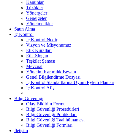
Kanunlar
Tüzükler
Yönergeler
Genelgeler
Yönetmelikler
Satın Alma
İç Kontrol
İç Kontrol Nedir
Vizyon ve Misyonumuz
Etik Kuralları
Etik Slogan
Teşkilat Şeması
Mevzuat
Yönetim Kararlılık Beyanı
Genel Bilgilendirme Dosyası
İç Kontrol Standartlarına Uyum Eylem Planları
İç Kontrol Afiş
Bilgi Güvenliği
Olay Bildirim Formu
Bilgi Güvenliği Prosedürleri
Bilgi Güvenliği Politikaları
Bilgi Güvenliği Taahhütnamesi
Bilgi Güvenliği Formları
İletişim