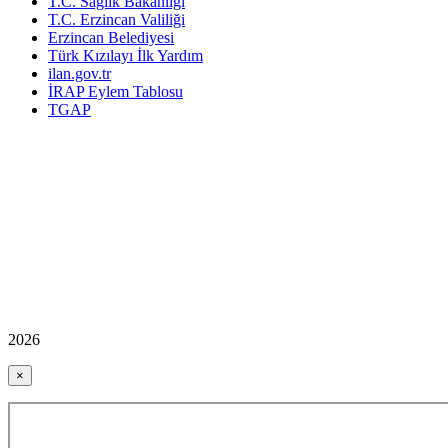
T.C. Sağlık Bakanlığı
T.C. Erzincan Valiliği
Erzincan Belediyesi
Türk Kızılayı İlk Yardım
ilan.gov.tr
İRAP Eylem Tablosu
TGAP
2026
×