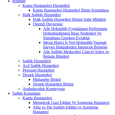
Birimler
Kamu Hastaneleri Hizmetleri
Kamu Hastaneleri Hizmetleri Birim Sorumlusu
Halk Sağlığı Hizmetleri
Halk Sağlığı Hizmetleri Birimi Şube Müdürü
Önemli Duyurular
Aile Hekimliği Uygulaması Performans
Değerlendirmesi İtiraz Nedenleri Ve
Sunulması Gereken Evraklar
Mesai Harici İş Yeri Hekimliği Yapmak
İsteyen Hekimlerden İstenecek Belgeler
Aile Sağlığı Merkezleri Güncel Adres ve
İletişim Bilgileri
Sağlık Hizmetleri
Acil Sağlık Hizmetleri
Personel Hizmetleri
Destek Hizmetleri
Muhasebe Birimi
Destek Hizmetleri Birimi
Arabuluculuk Komisyonu
Sağlık Kurumları
Kamu Hastaneleri
Mengücek Gazi Eğitim Ve Araştırma Hastanesi
Ağız ve Diş Sağlığı Eğitim ve Araştırma
Hastanesi