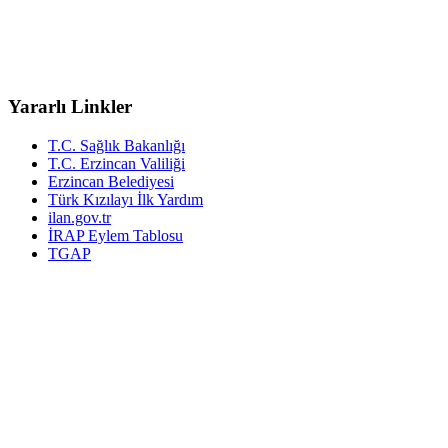
Yararlı Linkler
T.C. Sağlık Bakanlığı
T.C. Erzincan Valiliği
Erzincan Belediyesi
Türk Kızılayı İlk Yardım
ilan.gov.tr
İRAP Eylem Tablosu
TGAP