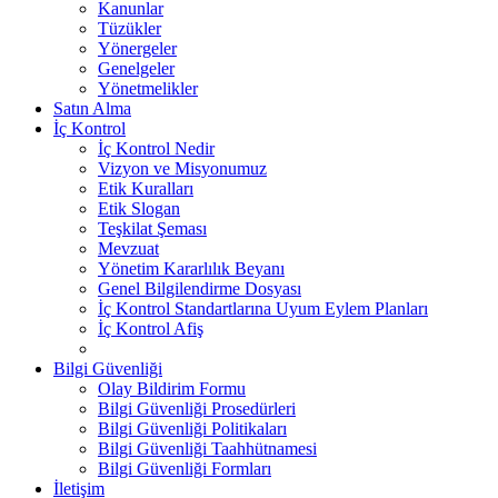
Kanunlar
Tüzükler
Yönergeler
Genelgeler
Yönetmelikler
Satın Alma
İç Kontrol
İç Kontrol Nedir
Vizyon ve Misyonumuz
Etik Kuralları
Etik Slogan
Teşkilat Şeması
Mevzuat
Yönetim Kararlılık Beyanı
Genel Bilgilendirme Dosyası
İç Kontrol Standartlarına Uyum Eylem Planları
İç Kontrol Afiş
Bilgi Güvenliği
Olay Bildirim Formu
Bilgi Güvenliği Prosedürleri
Bilgi Güvenliği Politikaları
Bilgi Güvenliği Taahhütnamesi
Bilgi Güvenliği Formları
İletişim