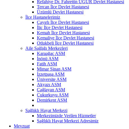
Refahiye Dr. Fahrettin UĞUR Devlet Hastanesi
Tercan İlçe Devlet Hastanesi
Üzümlü Devlet Hastanesi
İlçe Hastanelerimiz
Çayırlı İlçe Devlet Hastanesi
İliç İlçe Devlet Hastanesi
Kemah İlçe Devlet Hastanesi
Kemaliye İlçe Devlet Hastanesi
Otlukbeli İlçe Devlet Hastanesi
Aile Sağlığı Merkezleri
Karaağaç ASM
İnönü ASM
Fatih ASM
Mimar Sinan ASM
İzzetpaşa ASM
Üniversite ASM
Akyazı ASM
Çağlayan ASM
Çukurkuyu ASM
Demirkent ASM
Sağlıklı Hayat Merkezi
Merkezimizde Verilen Hizmetler
Sağlıklı Hayat Merkezi Adresimiz
Mevzuat