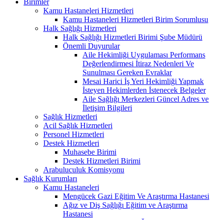
Birimler
Kamu Hastaneleri Hizmetleri
Kamu Hastaneleri Hizmetleri Birim Sorumlusu
Halk Sağlığı Hizmetleri
Halk Sağlığı Hizmetleri Birimi Şube Müdürü
Önemli Duyurular
Aile Hekimliği Uygulaması Performans
Değerlendirmesi İtiraz Nedenleri Ve
Sunulması Gereken Evraklar
Mesai Harici İş Yeri Hekimliği Yapmak
İsteyen Hekimlerden İstenecek Belgeler
Aile Sağlığı Merkezleri Güncel Adres ve
İletişim Bilgileri
Sağlık Hizmetleri
Acil Sağlık Hizmetleri
Personel Hizmetleri
Destek Hizmetleri
Muhasebe Birimi
Destek Hizmetleri Birimi
Arabuluculuk Komisyonu
Sağlık Kurumları
Kamu Hastaneleri
Mengücek Gazi Eğitim Ve Araştırma Hastanesi
Ağız ve Diş Sağlığı Eğitim ve Araştırma
Hastanesi