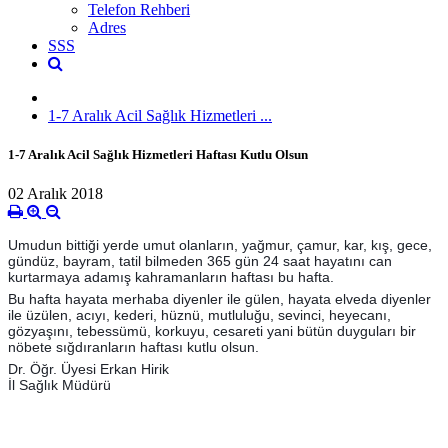
Telefon Rehberi
Adres
SSS
1-7 Aralık Acil Sağlık Hizmetleri ...
1-7 Aralık Acil Sağlık Hizmetleri Haftası Kutlu Olsun
02 Aralık 2018
Umudun bittiği yerde umut olanların, yağmur, çamur, kar, kış, gece,
gündüz, bayram, tatil bilmeden 365 gün 24 saat hayatını can
kurtarmaya adamış kahramanların haftası bu hafta.
Bu hafta hayata merhaba diyenler ile gülen, hayata elveda diyenler
ile üzülen, acıyı, kederi, hüznü, mutluluğu, sevinci, heyecanı,
gözyaşını, tebessümü, korkuyu, cesareti yani bütün duyguları bir
nöbete sığdıranların haftası kutlu olsun.
Dr. Öğr. Üyesi Erkan Hirik
İl Sağlık Müdürü