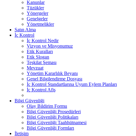
Kanunlar
Tüzükler
Yönergeler
Genelgeler
Yönetmelikler
Satın Alma
İç Kontrol
İç Kontrol Nedir
Vizyon ve Misyonumuz
Etik Kuralları
Etik Slogan
Teşkilat Şeması
Mevzuat
Yönetim Kararlılık Beyanı
Genel Bilgilendirme Dosyası
İç Kontrol Standartlarına Uyum Eylem Planları
İç Kontrol Afiş
Bilgi Güvenliği
Olay Bildirim Formu
Bilgi Güvenliği Prosedürleri
Bilgi Güvenliği Politikaları
Bilgi Güvenliği Taahhütnamesi
Bilgi Güvenliği Formları
İletişim