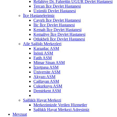
Refahiye Dr. Fahrettin UĞUR Devlet Hastanesi
Tercan İlçe Devlet Hastanesi
Üzümlü Devlet Hastanesi
İlçe Hastanelerimiz
Çayırlı İlçe Devlet Hastanesi
İliç İlçe Devlet Hastanesi
Kemah İlçe Devlet Hastanesi
Kemaliye İlçe Devlet Hastanesi
Otlukbeli İlçe Devlet Hastanesi
Aile Sağlığı Merkezleri
Karaağaç ASM
İnönü ASM
Fatih ASM
Mimar Sinan ASM
İzzetpaşa ASM
Üniversite ASM
Akyazı ASM
Çağlayan ASM
Çukurkuyu ASM
Demirkent ASM
Sağlıklı Hayat Merkezi
Merkezimizde Verilen Hizmetler
Sağlıklı Hayat Merkezi Adresimiz
Mevzuat