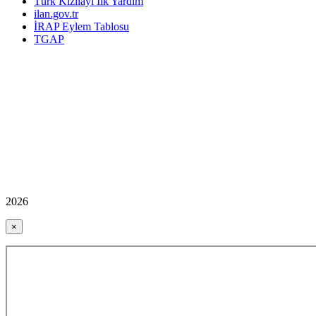
Türk Kızılayı İlk Yardım
ilan.gov.tr
İRAP Eylem Tablosu
TGAP
2026
×