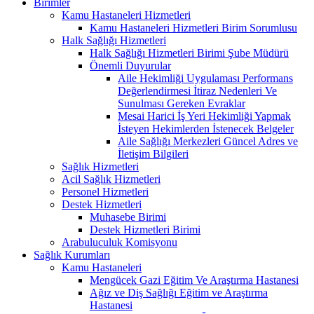
Birimler
Kamu Hastaneleri Hizmetleri
Kamu Hastaneleri Hizmetleri Birim Sorumlusu
Halk Sağlığı Hizmetleri
Halk Sağlığı Hizmetleri Birimi Şube Müdürü
Önemli Duyurular
Aile Hekimliği Uygulaması Performans
Değerlendirmesi İtiraz Nedenleri Ve
Sunulması Gereken Evraklar
Mesai Harici İş Yeri Hekimliği Yapmak
İsteyen Hekimlerden İstenecek Belgeler
Aile Sağlığı Merkezleri Güncel Adres ve
İletişim Bilgileri
Sağlık Hizmetleri
Acil Sağlık Hizmetleri
Personel Hizmetleri
Destek Hizmetleri
Muhasebe Birimi
Destek Hizmetleri Birimi
Arabuluculuk Komisyonu
Sağlık Kurumları
Kamu Hastaneleri
Mengücek Gazi Eğitim Ve Araştırma Hastanesi
Ağız ve Diş Sağlığı Eğitim ve Araştırma
Hastanesi