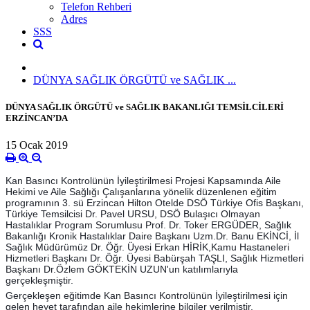
Telefon Rehberi
Adres
SSS
DÜNYA SAĞLIK ÖRGÜTÜ ve SAĞLIK ...
DÜNYA SAĞLIK ÖRGÜTÜ ve SAĞLIK BAKANLIĞI TEMSİLCİLERİ
ERZİNCAN’DA
15 Ocak 2019
Kan Basıncı Kontrolünün İyileştirilmesi Projesi Kapsamında Aile
Hekimi ve Aile Sağlığı Çalışanlarına yönelik düzenlenen eğitim
programının 3. sü Erzincan Hilton Otelde DSÖ Türkiye Ofis Başkanı,
Türkiye Temsilcisi Dr. Pavel URSU, DSÖ Bulaşıcı Olmayan
Hastalıklar Program Sorumlusu Prof. Dr. Toker ERGÜDER, Sağlık
Bakanlığı Kronik Hastalıklar Daire Başkanı Uzm.Dr. Banu EKİNCİ, İl
Sağlık Müdürümüz Dr. Öğr. Üyesi Erk
an HİRİK,Kamu Hastaneleri
Hizmetleri Başkanı Dr. Öğr. Üyesi Babürşah TAŞLI, Sağlık Hizmetleri
Başkanı Dr.Özlem GÖKTEKİN UZUN'un katılımlarıyla
gerçekleşmiştir.
Gerçekleşen eğitimde Kan Basıncı Kontrolünün İyileştirilmesi için
gelen heyet tarafından aile hekimlerine bilgiler verilmiştir.