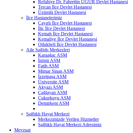
Refahiye Dr. Fahrettin UĞUR Devlet Hastanesi
Tercan İlçe Devlet Hastanesi
Üzümlü Devlet Hastanesi
İlçe Hastanelerimiz
Çayırlı İlçe Devlet Hastanesi
İliç İlçe Devlet Hastanesi
Kemah İlçe Devlet Hastanesi
Kemaliye İlçe Devlet Hastanesi
Otlukbeli İlçe Devlet Hastanesi
Aile Sağlığı Merkezleri
Karaağaç ASM
İnönü ASM
Fatih ASM
Mimar Sinan ASM
İzzetpaşa ASM
Üniversite ASM
Akyazı ASM
Çağlayan ASM
Çukurkuyu ASM
Demirkent ASM
Sağlıklı Hayat Merkezi
Merkezimizde Verilen Hizmetler
Sağlıklı Hayat Merkezi Adresimiz
Mevzuat