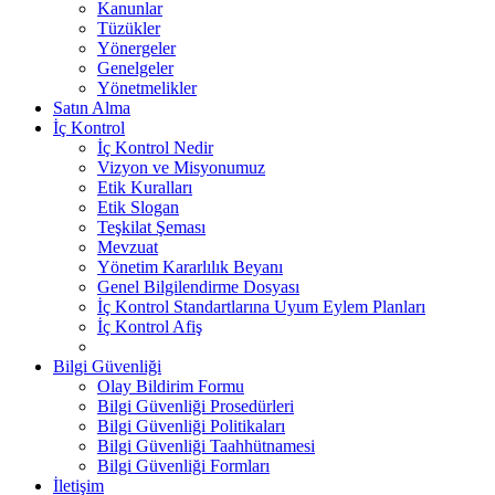
Kanunlar
Tüzükler
Yönergeler
Genelgeler
Yönetmelikler
Satın Alma
İç Kontrol
İç Kontrol Nedir
Vizyon ve Misyonumuz
Etik Kuralları
Etik Slogan
Teşkilat Şeması
Mevzuat
Yönetim Kararlılık Beyanı
Genel Bilgilendirme Dosyası
İç Kontrol Standartlarına Uyum Eylem Planları
İç Kontrol Afiş
Bilgi Güvenliği
Olay Bildirim Formu
Bilgi Güvenliği Prosedürleri
Bilgi Güvenliği Politikaları
Bilgi Güvenliği Taahhütnamesi
Bilgi Güvenliği Formları
İletişim