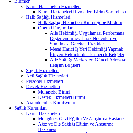
Birimler
Kamu Hastaneleri Hizmetleri
Kamu Hastaneleri Hizmetleri Birim Sorumlusu
Halk Sağlığı Hizmetleri
Halk Sağlığı Hizmetleri Birimi Şube Müdürü
Önemli Duyurular
Aile Hekimliği Uygulaması Performans
Değerlendirmesi İtiraz Nedenleri Ve
Sunulması Gereken Evraklar
Mesai Harici İş Yeri Hekimliği Yapmak
İsteyen Hekimlerden İstenecek Belgeler
Aile Sağlığı Merkezleri Güncel Adres ve
İletişim Bilgileri
Sağlık Hizmetleri
Acil Sağlık Hizmetleri
Personel Hizmetleri
Destek Hizmetleri
Muhasebe Birimi
Destek Hizmetleri Birimi
Arabuluculuk Komisyonu
Sağlık Kurumları
Kamu Hastaneleri
Mengücek Gazi Eğitim Ve Araştırma Hastanesi
Ağız ve Diş Sağlığı Eğitim ve Araştırma
Hastanesi