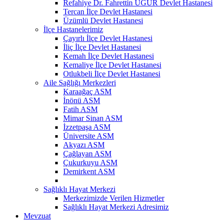
Refahiye Dr. Fahrettin UĞUR Devlet Hastanesi
Tercan İlçe Devlet Hastanesi
Üzümlü Devlet Hastanesi
İlçe Hastanelerimiz
Çayırlı İlçe Devlet Hastanesi
İliç İlçe Devlet Hastanesi
Kemah İlçe Devlet Hastanesi
Kemaliye İlçe Devlet Hastanesi
Otlukbeli İlçe Devlet Hastanesi
Aile Sağlığı Merkezleri
Karaağaç ASM
İnönü ASM
Fatih ASM
Mimar Sinan ASM
İzzetpaşa ASM
Üniversite ASM
Akyazı ASM
Çağlayan ASM
Çukurkuyu ASM
Demirkent ASM
Sağlıklı Hayat Merkezi
Merkezimizde Verilen Hizmetler
Sağlıklı Hayat Merkezi Adresimiz
Mevzuat