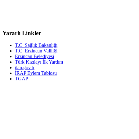
Yararlı Linkler
T.C. Sağlık Bakanlığı
T.C. Erzincan Valiliği
Erzincan Belediyesi
Türk Kızılayı İlk Yardım
ilan.gov.tr
İRAP Eylem Tablosu
TGAP