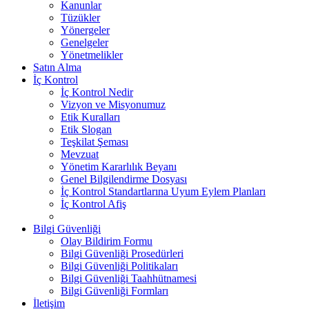
Kanunlar
Tüzükler
Yönergeler
Genelgeler
Yönetmelikler
Satın Alma
İç Kontrol
İç Kontrol Nedir
Vizyon ve Misyonumuz
Etik Kuralları
Etik Slogan
Teşkilat Şeması
Mevzuat
Yönetim Kararlılık Beyanı
Genel Bilgilendirme Dosyası
İç Kontrol Standartlarına Uyum Eylem Planları
İç Kontrol Afiş
Bilgi Güvenliği
Olay Bildirim Formu
Bilgi Güvenliği Prosedürleri
Bilgi Güvenliği Politikaları
Bilgi Güvenliği Taahhütnamesi
Bilgi Güvenliği Formları
İletişim