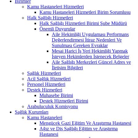
Birimler
Kamu Hastaneleri Hizmetleri
Kamu Hastaneleri Hizmetleri Birim Sorumlusu
Halk Sağlığı Hizmetleri
Halk Sağlığı Hizmetleri Birimi Şube Müdürü
Önemli Duyurular
Aile Hekimliği Uygulaması Performans
Değerlendirmesi İtiraz Nedenleri Ve
Sunulması Gereken Evraklar
Mesai Harici İş Yeri Hekimliği Yapmak
İsteyen Hekimlerden İstenecek Belgeler
Aile Sağlığı Merkezleri Güncel Adres ve
İletişim Bilgileri
Sağlık Hizmetleri
Acil Sağlık Hizmetleri
Personel Hizmetleri
Destek Hizmetleri
Muhasebe Birimi
Destek Hizmetleri Birimi
Arabuluculuk Komisyonu
Sağlık Kurumları
Kamu Hastaneleri
Mengücek Gazi Eğitim Ve Araştırma Hastanesi
Ağız ve Diş Sağlığı Eğitim ve Araştırma
Hastanesi