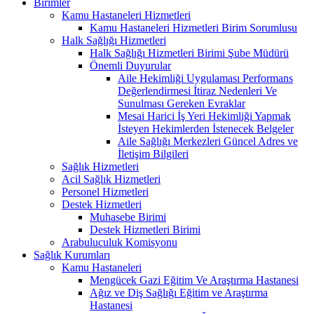
Birimler
Kamu Hastaneleri Hizmetleri
Kamu Hastaneleri Hizmetleri Birim Sorumlusu
Halk Sağlığı Hizmetleri
Halk Sağlığı Hizmetleri Birimi Şube Müdürü
Önemli Duyurular
Aile Hekimliği Uygulaması Performans
Değerlendirmesi İtiraz Nedenleri Ve
Sunulması Gereken Evraklar
Mesai Harici İş Yeri Hekimliği Yapmak
İsteyen Hekimlerden İstenecek Belgeler
Aile Sağlığı Merkezleri Güncel Adres ve
İletişim Bilgileri
Sağlık Hizmetleri
Acil Sağlık Hizmetleri
Personel Hizmetleri
Destek Hizmetleri
Muhasebe Birimi
Destek Hizmetleri Birimi
Arabuluculuk Komisyonu
Sağlık Kurumları
Kamu Hastaneleri
Mengücek Gazi Eğitim Ve Araştırma Hastanesi
Ağız ve Diş Sağlığı Eğitim ve Araştırma
Hastanesi