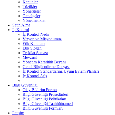
Kanunlar
Tüzükler
Yönergeler
Genelgeler
Yönetmelikler
Satın Alma
İç Kontrol
İç Kontrol Nedir
Vizyon ve Misyonumuz
Etik Kuralları
Etik Slogan
Teşkilat Şeması
Mevzuat
Yönetim Kararlılık Beyanı
Genel Bilgilendirme Dosyası
İç Kontrol Standartlarına Uyum Eylem Planları
İç Kontrol Afiş
Bilgi Güvenliği
Olay Bildirim Formu
Bilgi Güvenliği Prosedürleri
Bilgi Güvenliği Politikaları
Bilgi Güvenliği Taahhütnamesi
Bilgi Güvenliği Formları
İletişim