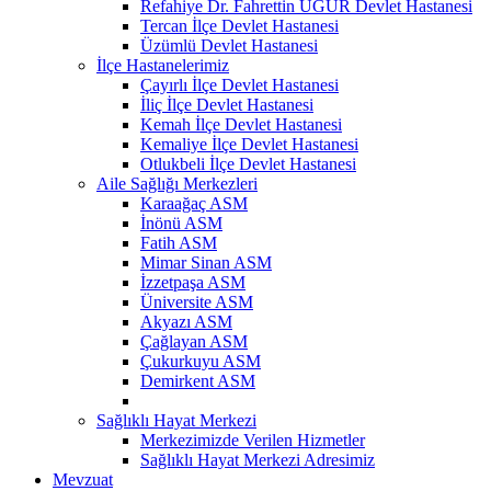
Refahiye Dr. Fahrettin UĞUR Devlet Hastanesi
Tercan İlçe Devlet Hastanesi
Üzümlü Devlet Hastanesi
İlçe Hastanelerimiz
Çayırlı İlçe Devlet Hastanesi
İliç İlçe Devlet Hastanesi
Kemah İlçe Devlet Hastanesi
Kemaliye İlçe Devlet Hastanesi
Otlukbeli İlçe Devlet Hastanesi
Aile Sağlığı Merkezleri
Karaağaç ASM
İnönü ASM
Fatih ASM
Mimar Sinan ASM
İzzetpaşa ASM
Üniversite ASM
Akyazı ASM
Çağlayan ASM
Çukurkuyu ASM
Demirkent ASM
Sağlıklı Hayat Merkezi
Merkezimizde Verilen Hizmetler
Sağlıklı Hayat Merkezi Adresimiz
Mevzuat