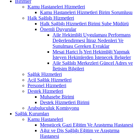
Birimler
Kamu Hastaneleri Hizmetleri
Kamu Hastaneleri Hizmetleri Birim Sorumlusu
Halk Sağlığı Hizmetleri
Halk Sağlığı Hizmetleri Birimi Şube Müdürü
Önemli Duyurular
Aile Hekimliği Uygulaması Performans
Değerlendirmesi İtiraz Nedenleri Ve
Sunulması Gereken Evraklar
Mesai Harici İş Yeri Hekimliği Yapmak
İsteyen Hekimlerden İstenecek Belgeler
Aile Sağlığı Merkezleri Güncel Adres ve
İletişim Bilgileri
Sağlık Hizmetleri
Acil Sağlık Hizmetleri
Personel Hizmetleri
Destek Hizmetleri
Muhasebe Birimi
Destek Hizmetleri Birimi
Arabuluculuk Komisyonu
Sağlık Kurumları
Kamu Hastaneleri
Mengücek Gazi Eğitim Ve Araştırma Hastanesi
Ağız ve Diş Sağlığı Eğitim ve Araştırma
Hastanesi