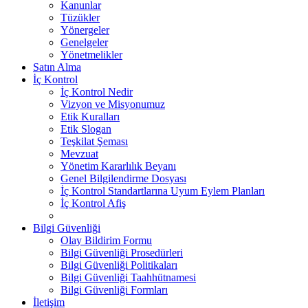
Kanunlar
Tüzükler
Yönergeler
Genelgeler
Yönetmelikler
Satın Alma
İç Kontrol
İç Kontrol Nedir
Vizyon ve Misyonumuz
Etik Kuralları
Etik Slogan
Teşkilat Şeması
Mevzuat
Yönetim Kararlılık Beyanı
Genel Bilgilendirme Dosyası
İç Kontrol Standartlarına Uyum Eylem Planları
İç Kontrol Afiş
Bilgi Güvenliği
Olay Bildirim Formu
Bilgi Güvenliği Prosedürleri
Bilgi Güvenliği Politikaları
Bilgi Güvenliği Taahhütnamesi
Bilgi Güvenliği Formları
İletişim