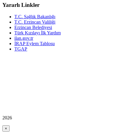
Yararlı Linkler
T.C. Sağlık Bakanlığı
T.C. Erzincan Valiliği
Erzincan Belediyesi
Türk Kızılayı İlk Yardım
ilan.gov.tr
İRAP Eylem Tablosu
TGAP
2026
×