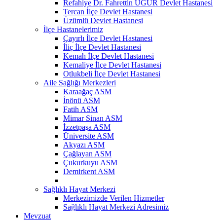
Refahiye Dr. Fahrettin UĞUR Devlet Hastanesi
Tercan İlçe Devlet Hastanesi
Üzümlü Devlet Hastanesi
İlçe Hastanelerimiz
Çayırlı İlçe Devlet Hastanesi
İliç İlçe Devlet Hastanesi
Kemah İlçe Devlet Hastanesi
Kemaliye İlçe Devlet Hastanesi
Otlukbeli İlçe Devlet Hastanesi
Aile Sağlığı Merkezleri
Karaağaç ASM
İnönü ASM
Fatih ASM
Mimar Sinan ASM
İzzetpaşa ASM
Üniversite ASM
Akyazı ASM
Çağlayan ASM
Çukurkuyu ASM
Demirkent ASM
Sağlıklı Hayat Merkezi
Merkezimizde Verilen Hizmetler
Sağlıklı Hayat Merkezi Adresimiz
Mevzuat