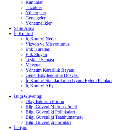
Kanunlar
Tüzükler
Yönergeler
Genelgeler
Yönetmelikler
Satın Alma
İç Kontrol
İç Kontrol Nedir
Vizyon ve Misyonumuz
Etik Kuralları
Etik Slogan
Teşkilat Şeması
Mevzuat
Yönetim Kararlılık Beyanı
Genel Bilgilendirme Dosyası
İç Kontrol Standartlarına Uyum Eylem Planları
İç Kontrol Afiş
Bilgi Güvenliği
Olay Bildirim Formu
Bilgi Güvenliği Prosedürleri
Bilgi Güvenliği Politikaları
Bilgi Güvenliği Taahhütnamesi
Bilgi Güvenliği Formları
İletişim