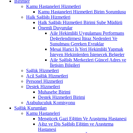
Birimler
Kamu Hastaneleri Hizmetleri
Kamu Hastaneleri Hizmetleri Birim Sorumlusu
Halk Sağlığı Hizmetleri
Halk Sağlığı Hizmetleri Birimi Şube Müdürü
Önemli Duyurular
Aile Hekimliği Uygulaması Performans
Değerlendirmesi İtiraz Nedenleri Ve
Sunulması Gereken Evraklar
Mesai Harici İş Yeri Hekimliği Yapmak
İsteyen Hekimlerden İstenecek Belgeler
Aile Sağlığı Merkezleri Güncel Adres ve
İletişim Bilgileri
Sağlık Hizmetleri
Acil Sağlık Hizmetleri
Personel Hizmetleri
Destek Hizmetleri
Muhasebe Birimi
Destek Hizmetleri Birimi
Arabuluculuk Komisyonu
Sağlık Kurumları
Kamu Hastaneleri
Mengücek Gazi Eğitim Ve Araştırma Hastanesi
Ağız ve Diş Sağlığı Eğitim ve Araştırma
Hastanesi