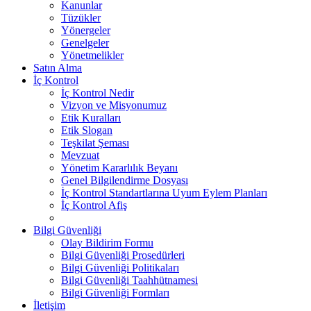
Kanunlar
Tüzükler
Yönergeler
Genelgeler
Yönetmelikler
Satın Alma
İç Kontrol
İç Kontrol Nedir
Vizyon ve Misyonumuz
Etik Kuralları
Etik Slogan
Teşkilat Şeması
Mevzuat
Yönetim Kararlılık Beyanı
Genel Bilgilendirme Dosyası
İç Kontrol Standartlarına Uyum Eylem Planları
İç Kontrol Afiş
Bilgi Güvenliği
Olay Bildirim Formu
Bilgi Güvenliği Prosedürleri
Bilgi Güvenliği Politikaları
Bilgi Güvenliği Taahhütnamesi
Bilgi Güvenliği Formları
İletişim