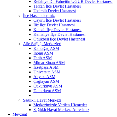
Refahiye Dr. Fahrettin UĞUR Devlet Hastanesi
Tercan İlçe Devlet Hastanesi
Üzümlü Devlet Hastanesi
İlçe Hastanelerimiz
Çayırlı İlçe Devlet Hastanesi
İliç İlçe Devlet Hastanesi
Kemah İlçe Devlet Hastanesi
Kemaliye İlçe Devlet Hastanesi
Otlukbeli İlçe Devlet Hastanesi
Aile Sağlığı Merkezleri
Karaağaç ASM
İnönü ASM
Fatih ASM
Mimar Sinan ASM
İzzetpaşa ASM
Üniversite ASM
Akyazı ASM
Çağlayan ASM
Çukurkuyu ASM
Demirkent ASM
Sağlıklı Hayat Merkezi
Merkezimizde Verilen Hizmetler
Sağlıklı Hayat Merkezi Adresimiz
Mevzuat