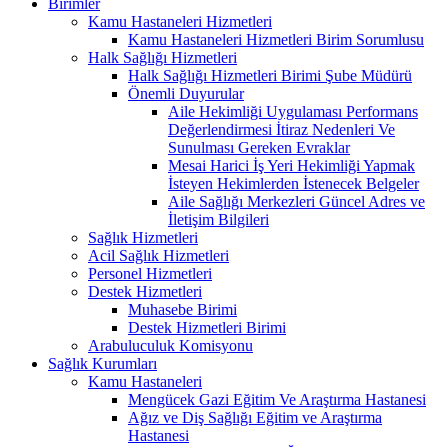
Birimler
Kamu Hastaneleri Hizmetleri
Kamu Hastaneleri Hizmetleri Birim Sorumlusu
Halk Sağlığı Hizmetleri
Halk Sağlığı Hizmetleri Birimi Şube Müdürü
Önemli Duyurular
Aile Hekimliği Uygulaması Performans
Değerlendirmesi İtiraz Nedenleri Ve
Sunulması Gereken Evraklar
Mesai Harici İş Yeri Hekimliği Yapmak
İsteyen Hekimlerden İstenecek Belgeler
Aile Sağlığı Merkezleri Güncel Adres ve
İletişim Bilgileri
Sağlık Hizmetleri
Acil Sağlık Hizmetleri
Personel Hizmetleri
Destek Hizmetleri
Muhasebe Birimi
Destek Hizmetleri Birimi
Arabuluculuk Komisyonu
Sağlık Kurumları
Kamu Hastaneleri
Mengücek Gazi Eğitim Ve Araştırma Hastanesi
Ağız ve Diş Sağlığı Eğitim ve Araştırma
Hastanesi