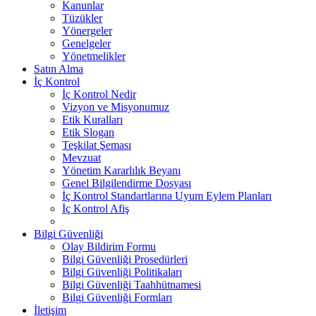
Kanunlar
Tüzükler
Yönergeler
Genelgeler
Yönetmelikler
Satın Alma
İç Kontrol
İç Kontrol Nedir
Vizyon ve Misyonumuz
Etik Kuralları
Etik Slogan
Teşkilat Şeması
Mevzuat
Yönetim Kararlılık Beyanı
Genel Bilgilendirme Dosyası
İç Kontrol Standartlarına Uyum Eylem Planları
İç Kontrol Afiş
Bilgi Güvenliği
Olay Bildirim Formu
Bilgi Güvenliği Prosedürleri
Bilgi Güvenliği Politikaları
Bilgi Güvenliği Taahhütnamesi
Bilgi Güvenliği Formları
İletişim