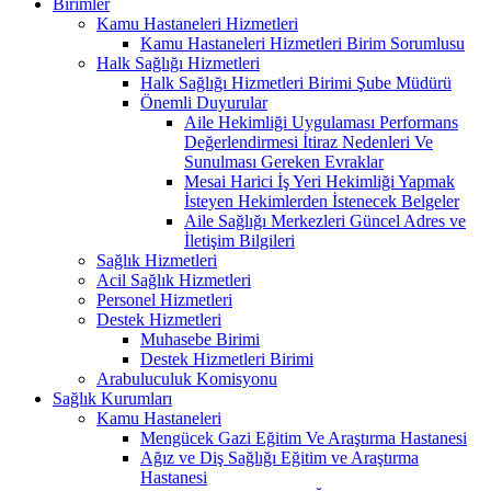
Birimler
Kamu Hastaneleri Hizmetleri
Kamu Hastaneleri Hizmetleri Birim Sorumlusu
Halk Sağlığı Hizmetleri
Halk Sağlığı Hizmetleri Birimi Şube Müdürü
Önemli Duyurular
Aile Hekimliği Uygulaması Performans
Değerlendirmesi İtiraz Nedenleri Ve
Sunulması Gereken Evraklar
Mesai Harici İş Yeri Hekimliği Yapmak
İsteyen Hekimlerden İstenecek Belgeler
Aile Sağlığı Merkezleri Güncel Adres ve
İletişim Bilgileri
Sağlık Hizmetleri
Acil Sağlık Hizmetleri
Personel Hizmetleri
Destek Hizmetleri
Muhasebe Birimi
Destek Hizmetleri Birimi
Arabuluculuk Komisyonu
Sağlık Kurumları
Kamu Hastaneleri
Mengücek Gazi Eğitim Ve Araştırma Hastanesi
Ağız ve Diş Sağlığı Eğitim ve Araştırma
Hastanesi