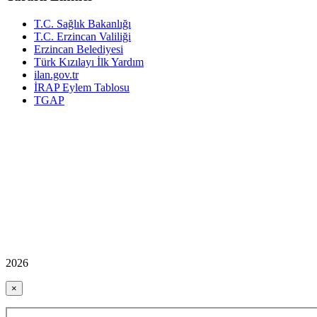
T.C. Sağlık Bakanlığı
T.C. Erzincan Valiliği
Erzincan Belediyesi
Türk Kızılayı İlk Yardım
ilan.gov.tr
İRAP Eylem Tablosu
TGAP
2026
×