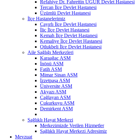
Refahiye Dr. Fahrettin UĞUR Devlet Hastanesi
Tercan İlçe Devlet Hastanesi
Üzümlü Devlet Hastanesi
İlçe Hastanelerimiz
Çayırlı İlçe Devlet Hastanesi
İliç İlçe Devlet Hastanesi
Kemah İlçe Devlet Hastanesi
Kemaliye İlçe Devlet Hastanesi
Otlukbeli İlçe Devlet Hastanesi
Aile Sağlığı Merkezleri
Karaağaç ASM
İnönü ASM
Fatih ASM
Mimar Sinan ASM
İzzetpaşa ASM
Üniversite ASM
Akyazı ASM
Çağlayan ASM
Çukurkuyu ASM
Demirkent ASM
Sağlıklı Hayat Merkezi
Merkezimizde Verilen Hizmetler
Sağlıklı Hayat Merkezi Adresimiz
Mevzuat