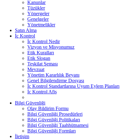
Kanunlar
Tüzükler
Yönergeler
Genelgeler
Yönetmelikler
Satın Alma
İç Kontrol
İç Kontrol Nedir
Vizyon ve Misyonumuz
Etik Kuralları
Etik Slogan
Teşkilat Şeması
Mevzuat
Yönetim Kararlılık Beyanı
Genel Bilgilendirme Dosyası
İç Kontrol Standartlarına Uyum Eylem Planları
İç Kontrol Afiş
Bilgi Güvenliği
Olay Bildirim Formu
Bilgi Güvenliği Prosedürleri
Bilgi Güvenliği Politikaları
Bilgi Güvenliği Taahhütnamesi
Bilgi Güvenliği Formları
İletişim