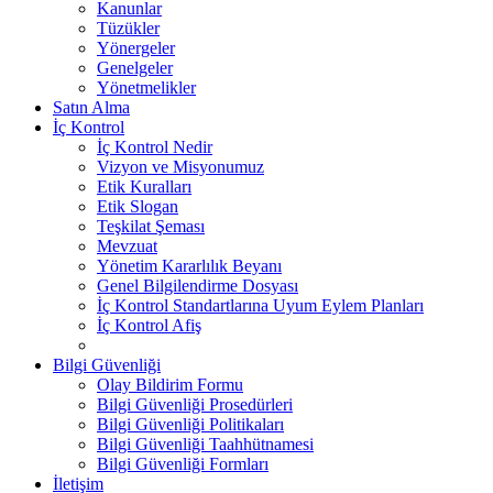
Kanunlar
Tüzükler
Yönergeler
Genelgeler
Yönetmelikler
Satın Alma
İç Kontrol
İç Kontrol Nedir
Vizyon ve Misyonumuz
Etik Kuralları
Etik Slogan
Teşkilat Şeması
Mevzuat
Yönetim Kararlılık Beyanı
Genel Bilgilendirme Dosyası
İç Kontrol Standartlarına Uyum Eylem Planları
İç Kontrol Afiş
Bilgi Güvenliği
Olay Bildirim Formu
Bilgi Güvenliği Prosedürleri
Bilgi Güvenliği Politikaları
Bilgi Güvenliği Taahhütnamesi
Bilgi Güvenliği Formları
İletişim