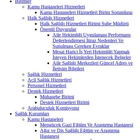
Birimler
Kamu Hastaneleri Hizmetleri
Kamu Hastaneleri Hizmetleri Birim Sorumlusu
Halk Sağlığı Hizmetleri
Halk Sağlığı Hizmetleri Birimi Şube Müdürü
Önemli Duyurular
Aile Hekimliği Uygulaması Performans
Değerlendirmesi İtiraz Nedenleri Ve
Sunulması Gereken Evraklar
Mesai Harici İş Yeri Hekimliği Yapmak
İsteyen Hekimlerden İstenecek Belgeler
Aile Sağlığı Merkezleri Güncel Adres ve
İletişim Bilgileri
Sağlık Hizmetleri
Acil Sağlık Hizmetleri
Personel Hizmetleri
Destek Hizmetleri
Muhasebe Birimi
Destek Hizmetleri Birimi
Arabuluculuk Komisyonu
Sağlık Kurumları
Kamu Hastaneleri
Mengücek Gazi Eğitim Ve Araştırma Hastanesi
Ağız ve Diş Sağlığı Eğitim ve Araştırma
Hastanesi