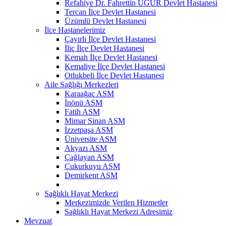
Refahiye Dr. Fahrettin UĞUR Devlet Hastanesi
Tercan İlçe Devlet Hastanesi
Üzümlü Devlet Hastanesi
İlçe Hastanelerimiz
Çayırlı İlçe Devlet Hastanesi
İliç İlçe Devlet Hastanesi
Kemah İlçe Devlet Hastanesi
Kemaliye İlçe Devlet Hastanesi
Otlukbeli İlçe Devlet Hastanesi
Aile Sağlığı Merkezleri
Karaağaç ASM
İnönü ASM
Fatih ASM
Mimar Sinan ASM
İzzetpaşa ASM
Üniversite ASM
Akyazı ASM
Çağlayan ASM
Çukurkuyu ASM
Demirkent ASM
Sağlıklı Hayat Merkezi
Merkezimizde Verilen Hizmetler
Sağlıklı Hayat Merkezi Adresimiz
Mevzuat