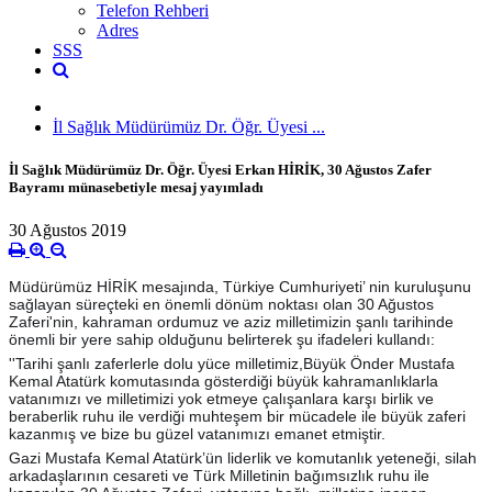
Telefon Rehberi
Adres
SSS
İl Sağlık Müdürümüz Dr. Öğr. Üyesi ...
İl Sağlık Müdürümüz Dr. Öğr. Üyesi Erkan HİRİK, 30 Ağustos Zafer
Bayramı münasebetiyle mesaj yayımladı
30 Ağustos 2019
Müdürümüz HİRİK mesajında, Türkiye Cumhuriyeti’ nin kuruluşunu
sağlayan süreçteki en önemli dönüm noktası olan 30 Ağustos
Zaferi'nin, kahraman ordumuz ve aziz milletimizin şanlı tarihinde
önemli bir yere sahip olduğunu belirterek şu ifadeleri kullandı:
''Tarihi şanlı zaferlerle dolu yüce milletimiz,Büyük Önder Mustafa
Kemal Atatürk komutasında gösterdiği büyük kahramanlıklar
la
vatanımızı ve milletimizi yok etmeye çalışanlara karşı birlik ve
beraberlik ruhu ile verdiği muhteşem bir mücadele ile büyük zaferi
kazanmış ve bize bu güzel vatanımızı emanet etmiştir.
Gazi Mustafa Kemal Atatürk’ün liderlik ve komutanlık yeteneği, silah
arkadaşlarının cesareti ve Türk Milletinin bağımsızlık ruhu ile