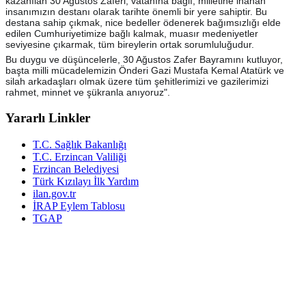
kazanılan 30 Ağustos Zaferi, vatanına bağlı, milletine inanan
insanımızın destanı olarak tarihte önemli bir yere sahiptir. Bu
destana sahip çıkmak, nice bedeller ödenerek bağımsızlığı elde
edilen Cumhuriyetimize bağlı kalmak, muasır medeniyetler
seviyesine çıkarmak, tüm bireylerin ortak sorumluluğudur.
Bu duygu ve düşüncelerle, 30 Ağustos Zafer Bayramını kutluyor,
başta milli mücadelemizin Önderi Gazi Mustafa Kemal Atatürk ve
silah arkadaşları olmak üzere tüm şehitlerimizi ve gazilerimizi
rahmet, minnet ve şükranla anıyoruz".
Yararlı Linkler
T.C. Sağlık Bakanlığı
T.C. Erzincan Valiliği
Erzincan Belediyesi
Türk Kızılayı İlk Yardım
ilan.gov.tr
İRAP Eylem Tablosu
TGAP