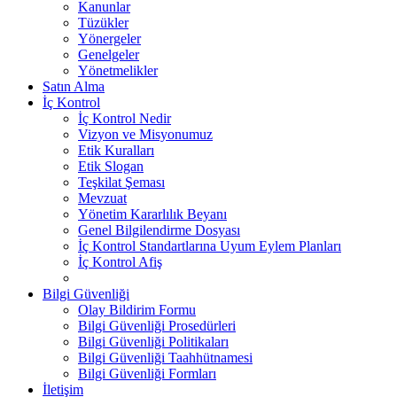
Kanunlar
Tüzükler
Yönergeler
Genelgeler
Yönetmelikler
Satın Alma
İç Kontrol
İç Kontrol Nedir
Vizyon ve Misyonumuz
Etik Kuralları
Etik Slogan
Teşkilat Şeması
Mevzuat
Yönetim Kararlılık Beyanı
Genel Bilgilendirme Dosyası
İç Kontrol Standartlarına Uyum Eylem Planları
İç Kontrol Afiş
Bilgi Güvenliği
Olay Bildirim Formu
Bilgi Güvenliği Prosedürleri
Bilgi Güvenliği Politikaları
Bilgi Güvenliği Taahhütnamesi
Bilgi Güvenliği Formları
İletişim