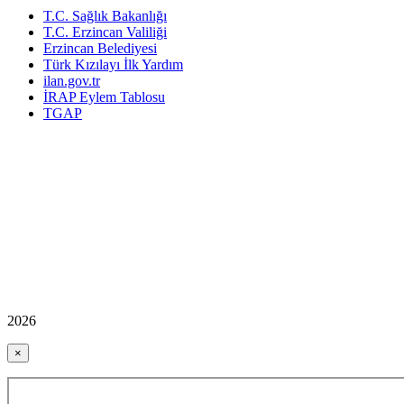
T.C. Sağlık Bakanlığı
T.C. Erzincan Valiliği
Erzincan Belediyesi
Türk Kızılayı İlk Yardım
ilan.gov.tr
İRAP Eylem Tablosu
TGAP
2026
×