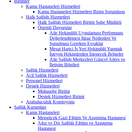
Birimler
Kamu Hastaneleri Hizmetleri
Kamu Hastaneleri Hizmetleri Birim Sorumlusu
Halk Sağlığı Hizmetleri
Halk Sağlığı Hizmetleri Birimi Şube Müdürü
Önemli Duyurular
Aile Hekimliği Uygulaması Performans
Değerlendirmesi İtiraz Nedenleri Ve
Sunulması Gereken Evraklar
Mesai Harici İş Yeri Hekimliği Yapmak
İsteyen Hekimlerden İstenecek Belgeler
Aile Sağlığı Merkezleri Güncel Adres ve
İletişim Bilgileri
Sağlık Hizmetleri
Acil Sağlık Hizmetleri
Personel Hizmetleri
Destek Hizmetleri
Muhasebe Birimi
Destek Hizmetleri Birimi
Arabuluculuk Komisyonu
Sağlık Kurumları
Kamu Hastaneleri
Mengücek Gazi Eğitim Ve Araştırma Hastanesi
Ağız ve Diş Sağlığı Eğitim ve Araştırma
Hastanesi