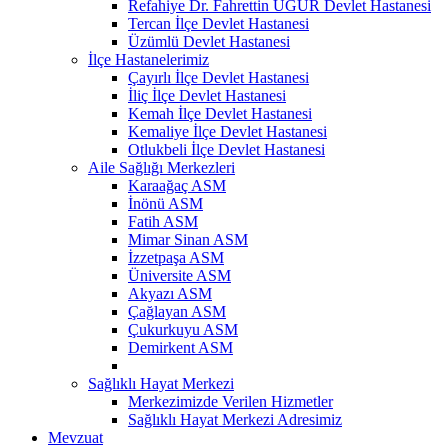
Refahiye Dr. Fahrettin UĞUR Devlet Hastanesi
Tercan İlçe Devlet Hastanesi
Üzümlü Devlet Hastanesi
İlçe Hastanelerimiz
Çayırlı İlçe Devlet Hastanesi
İliç İlçe Devlet Hastanesi
Kemah İlçe Devlet Hastanesi
Kemaliye İlçe Devlet Hastanesi
Otlukbeli İlçe Devlet Hastanesi
Aile Sağlığı Merkezleri
Karaağaç ASM
İnönü ASM
Fatih ASM
Mimar Sinan ASM
İzzetpaşa ASM
Üniversite ASM
Akyazı ASM
Çağlayan ASM
Çukurkuyu ASM
Demirkent ASM
Sağlıklı Hayat Merkezi
Merkezimizde Verilen Hizmetler
Sağlıklı Hayat Merkezi Adresimiz
Mevzuat