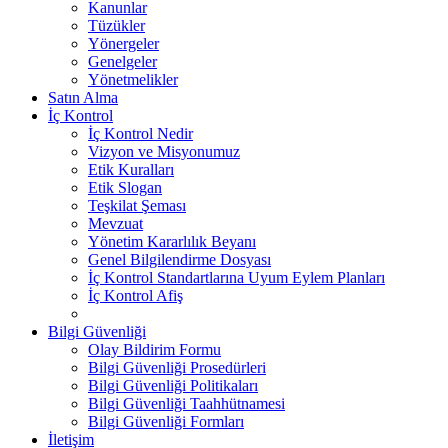
Kanunlar
Tüzükler
Yönergeler
Genelgeler
Yönetmelikler
Satın Alma
İç Kontrol
İç Kontrol Nedir
Vizyon ve Misyonumuz
Etik Kuralları
Etik Slogan
Teşkilat Şeması
Mevzuat
Yönetim Kararlılık Beyanı
Genel Bilgilendirme Dosyası
İç Kontrol Standartlarına Uyum Eylem Planları
İç Kontrol Afiş
Bilgi Güvenliği
Olay Bildirim Formu
Bilgi Güvenliği Prosedürleri
Bilgi Güvenliği Politikaları
Bilgi Güvenliği Taahhütnamesi
Bilgi Güvenliği Formları
İletişim