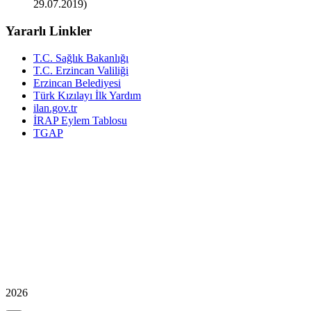
29.07.2019)
Yararlı Linkler
T.C. Sağlık Bakanlığı
T.C. Erzincan Valiliği
Erzincan Belediyesi
Türk Kızılayı İlk Yardım
ilan.gov.tr
İRAP Eylem Tablosu
TGAP
2026