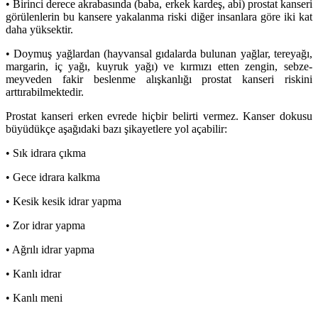
• Birinci derece akrabasında (baba, erkek kardeş, abi) prostat kanseri
görülenlerin bu kansere yakalanma riski diğer insanlara göre iki kat
daha yüksektir.
• Doymuş yağlardan (hayvansal gıdalarda bulunan yağlar, tereyağı,
margarin, iç yağı, kuyruk yağı) ve kırmızı etten zengin, sebze-
meyveden fakir beslenme alışkanlığı prostat kanseri riskini
arttırabilmektedir.
Prostat kanseri erken evrede hiçbir belirti vermez. Kanser dokusu
büyüdükçe aşağıdaki bazı şikayetlere yol açabilir:
• Sık idrara çıkma
• Gece idrara kalkma
• Kesik kesik idrar yapma
• Zor idrar yapma
• Ağrılı idrar yapma
• Kanlı idrar
• Kanlı meni