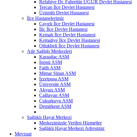
Refahiye Dr. Fahrettin UĞUR Devlet Hastanesi
Tercan İlçe Devlet Hastanesi
Üzümlü Devlet Hastanesi
İlçe Hastanelerimiz
Çayırlı İlçe Devlet Hastanesi
İliç İlçe Devlet Hastanesi
Kemah İlçe Devlet Hastanesi
Kemaliye İlçe Devlet Hastanesi
Otlukbeli İlçe Devlet Hastanesi
Aile Sağlığı Merkezleri
Karaağaç ASM
İnönü ASM
Fatih ASM
Mimar Sinan ASM
İzzetpaşa ASM
Üniversite ASM
Akyazı ASM
Çağlayan ASM
Çukurkuyu ASM
Demirkent ASM
Sağlıklı Hayat Merkezi
Merkezimizde Verilen Hizmetler
Sağlıklı Hayat Merkezi Adresimiz
Mevzuat