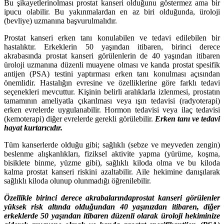
Bu şikayetlerinolması prostat kanseri olduğunu göstermez ama bir
ipucu olabilir. Bu yakınmalardan en az biri olduğunda, üroloji
(bevliye) uzmanına başvurulmalıdır.
Prostat kanseri erken tanı konulabilen ve tedavi edilebilen bir
hastalıktır. Erkeklerin 50 yaşından itibaren, birinci derece
akrabasında prostat kanseri görülenlerin de 40 yaşından itibaren
üroloji uzmanına düzenli muayene olması ve kanda prostat spesifik
antijen (PSA) testini yaptırması erken tanı konulması açısından
önemlidir. Hastalığın evresine ve özelliklerine göre farklı tedavi
seçenekleri mevcuttur. Kişinin belirli aralıklarla izlenmesi, prostatın
tamamının ameliyatla çıkarılması veya ışın tedavisi (radyoterapi)
erken evrelerde uygulanabilir. Hormon tedavisi veya ilaç tedavisi
(kemoterapi) diğer evrelerde gerekli görülebilir.
Erken tanı ve tedavi
hayat kurtarıcıdır.
Tüm kanserlerde olduğu gibi; sağlıklı (sebze ve meyveden zengin)
beslenme alışkanlıkları, fiziksel aktivite yapma (yürüme, koşma,
bisiklete binme, yüzme gibi), sağlıklı kiloda olma ve bu kiloda
kalma prostat kanseri riskini azaltabilir. Aile hekimine danışılarak
sağlıklı kiloda olunup olunmadığı öğrenilebilir.
Özellikle birinci derece akrabalarındaprostat kanseri görülenler
yüksek risk altında olduğundan 40 yaşınızdan itibaren, diğer
erkeklerde 50 yaşından itibaren düzenli olarak üroloji hekiminize