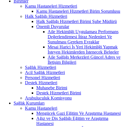
Birimler
Kamu Hastaneleri Hizmetleri
Kamu Hastaneleri Hizmetleri Birim Sorumlusu
Halk Sağlığı Hizmetleri
Halk Sağlığı Hizmetleri Birimi Şube Müdürü
Önemli Duyurular
Aile Hekimliği Uygulaması Performans
Değerlendirmesi İtiraz Nedenleri Ve
Sunulması Gereken Evraklar
Mesai Harici İş Yeri Hekimliği Yapmak
İsteyen Hekimlerden İstenecek Belgeler
Aile Sağlığı Merkezleri Güncel Adres ve
İletişim Bilgileri
Sağlık Hizmetleri
Acil Sağlık Hizmetleri
Personel Hizmetleri
Destek Hizmetleri
Muhasebe Birimi
Destek Hizmetleri Birimi
Arabuluculuk Komisyonu
Sağlık Kurumları
Kamu Hastaneleri
Mengücek Gazi Eğitim Ve Araştırma Hastanesi
Ağız ve Diş Sağlığı Eğitim ve Araştırma
Hastanesi