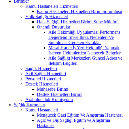
Birimler
Kamu Hastaneleri Hizmetleri
Kamu Hastaneleri Hizmetleri Birim Sorumlusu
Halk Sağlığı Hizmetleri
Halk Sağlığı Hizmetleri Birimi Şube Müdürü
Önemli Duyurular
Aile Hekimliği Uygulaması Performans
Değerlendirmesi İtiraz Nedenleri Ve
Sunulması Gereken Evraklar
Mesai Harici İş Yeri Hekimliği Yapmak
İsteyen Hekimlerden İstenecek Belgeler
Aile Sağlığı Merkezleri Güncel Adres ve
İletişim Bilgileri
Sağlık Hizmetleri
Acil Sağlık Hizmetleri
Personel Hizmetleri
Destek Hizmetleri
Muhasebe Birimi
Destek Hizmetleri Birimi
Arabuluculuk Komisyonu
Sağlık Kurumları
Kamu Hastaneleri
Mengücek Gazi Eğitim Ve Araştırma Hastanesi
Ağız ve Diş Sağlığı Eğitim ve Araştırma
Hastanesi