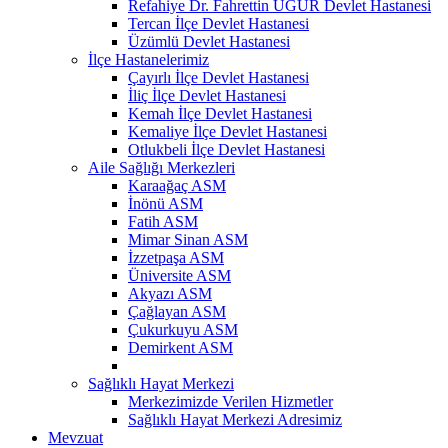
Refahiye Dr. Fahrettin UĞUR Devlet Hastanesi
Tercan İlçe Devlet Hastanesi
Üzümlü Devlet Hastanesi
İlçe Hastanelerimiz
Çayırlı İlçe Devlet Hastanesi
İliç İlçe Devlet Hastanesi
Kemah İlçe Devlet Hastanesi
Kemaliye İlçe Devlet Hastanesi
Otlukbeli İlçe Devlet Hastanesi
Aile Sağlığı Merkezleri
Karaağaç ASM
İnönü ASM
Fatih ASM
Mimar Sinan ASM
İzzetpaşa ASM
Üniversite ASM
Akyazı ASM
Çağlayan ASM
Çukurkuyu ASM
Demirkent ASM
Sağlıklı Hayat Merkezi
Merkezimizde Verilen Hizmetler
Sağlıklı Hayat Merkezi Adresimiz
Mevzuat