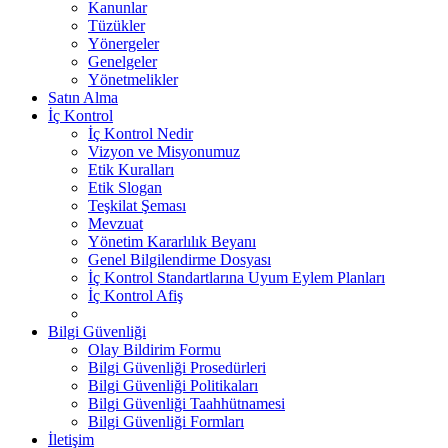
Kanunlar
Tüzükler
Yönergeler
Genelgeler
Yönetmelikler
Satın Alma
İç Kontrol
İç Kontrol Nedir
Vizyon ve Misyonumuz
Etik Kuralları
Etik Slogan
Teşkilat Şeması
Mevzuat
Yönetim Kararlılık Beyanı
Genel Bilgilendirme Dosyası
İç Kontrol Standartlarına Uyum Eylem Planları
İç Kontrol Afiş
Bilgi Güvenliği
Olay Bildirim Formu
Bilgi Güvenliği Prosedürleri
Bilgi Güvenliği Politikaları
Bilgi Güvenliği Taahhütnamesi
Bilgi Güvenliği Formları
İletişim