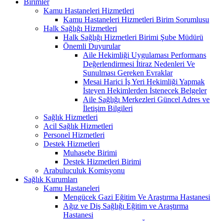
Birimler
Kamu Hastaneleri Hizmetleri
Kamu Hastaneleri Hizmetleri Birim Sorumlusu
Halk Sağlığı Hizmetleri
Halk Sağlığı Hizmetleri Birimi Şube Müdürü
Önemli Duyurular
Aile Hekimliği Uygulaması Performans
Değerlendirmesi İtiraz Nedenleri Ve
Sunulması Gereken Evraklar
Mesai Harici İş Yeri Hekimliği Yapmak
İsteyen Hekimlerden İstenecek Belgeler
Aile Sağlığı Merkezleri Güncel Adres ve
İletişim Bilgileri
Sağlık Hizmetleri
Acil Sağlık Hizmetleri
Personel Hizmetleri
Destek Hizmetleri
Muhasebe Birimi
Destek Hizmetleri Birimi
Arabuluculuk Komisyonu
Sağlık Kurumları
Kamu Hastaneleri
Mengücek Gazi Eğitim Ve Araştırma Hastanesi
Ağız ve Diş Sağlığı Eğitim ve Araştırma
Hastanesi