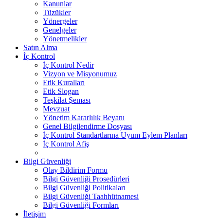
Kanunlar
Tüzükler
Yönergeler
Genelgeler
Yönetmelikler
Satın Alma
İç Kontrol
İç Kontrol Nedir
Vizyon ve Misyonumuz
Etik Kuralları
Etik Slogan
Teşkilat Şeması
Mevzuat
Yönetim Kararlılık Beyanı
Genel Bilgilendirme Dosyası
İç Kontrol Standartlarına Uyum Eylem Planları
İç Kontrol Afiş
Bilgi Güvenliği
Olay Bildirim Formu
Bilgi Güvenliği Prosedürleri
Bilgi Güvenliği Politikaları
Bilgi Güvenliği Taahhütnamesi
Bilgi Güvenliği Formları
İletişim