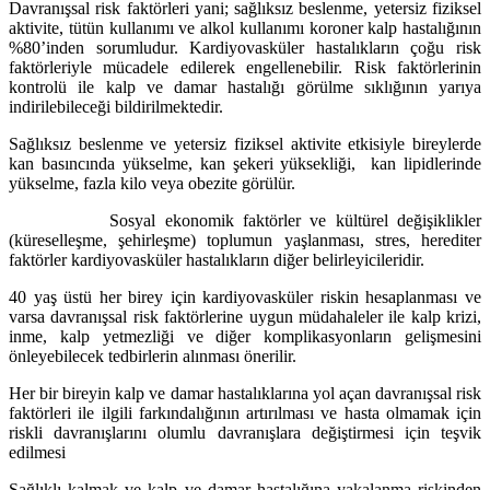
Davranışsal risk faktörleri yani; sağlıksız beslenme, yetersiz fiziksel
aktivite, tütün kullanımı ve alkol kullanımı koroner kalp hastalığının
%80’inden sorumludur. Kardiyovasküler hastalıkların çoğu risk
faktörleriyle mücadele edilerek engellenebilir. Risk faktörlerinin
kontrolü ile kalp ve damar hastalığı görülme sıklığının yarıya
indirilebileceği bildirilmektedir.
Sağlıksız beslenme ve yetersiz fiziksel aktivite etkisiyle bireylerde
kan basıncında yükselme, kan şekeri yüksekliği, kan lipidlerinde
yükselme, fazla kilo veya obezite görülür.
Sosyal ekonomik faktörler ve kültürel değişiklikler
(küreselleşme, şehirleşme) toplumun yaşlanması, stres, herediter
faktörler kardiyovasküler hastalıkların diğer belirleyicileridir.
40 yaş üstü her birey için kardiyovasküler riskin hesaplanması ve
varsa davranışsal risk faktörlerine uygun müdahaleler ile kalp krizi,
inme, kalp yetmezliği ve diğer komplikasyonların gelişmesini
önleyebilecek tedbirlerin alınması önerilir.
Her bir bireyin kalp ve damar hastalıklarına yol açan davranışsal risk
faktörleri ile ilgili farkındalığının artırılması ve hasta olmamak için
riskli davranışlarını olumlu davranışlara değiştirmesi için teşvik
edilmesi
Sağlıklı kalmak ve kalp ve damar hastalığına yakalanma riskinden