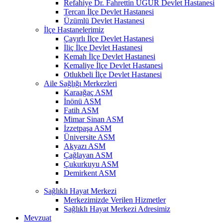
Refahiye Dr. Fahrettin UĞUR Devlet Hastanesi
Tercan İlçe Devlet Hastanesi
Üzümlü Devlet Hastanesi
İlçe Hastanelerimiz
Çayırlı İlçe Devlet Hastanesi
İliç İlçe Devlet Hastanesi
Kemah İlçe Devlet Hastanesi
Kemaliye İlçe Devlet Hastanesi
Otlukbeli İlçe Devlet Hastanesi
Aile Sağlığı Merkezleri
Karaağaç ASM
İnönü ASM
Fatih ASM
Mimar Sinan ASM
İzzetpaşa ASM
Üniversite ASM
Akyazı ASM
Çağlayan ASM
Çukurkuyu ASM
Demirkent ASM
Sağlıklı Hayat Merkezi
Merkezimizde Verilen Hizmetler
Sağlıklı Hayat Merkezi Adresimiz
Mevzuat