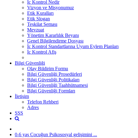
İç Kontrol Nedir
Vizyon ve Misyonumuz
Etik Kuralları
Etik Slogan
Teşkilat Şeması
Mevzuat
Yönetim Kararlılık Beyanı
Genel Bilgilendirme Dosyası
İç Kontrol Standartlarına Uyum Eylem Planları
İç Kontrol Afiş
Bilgi Güvenliği
Olay Bildirim Formu
Bilgi Güvenliği Prosedürleri
Bilgi Güvenliği Politikaları
Bilgi Güvenliği Taahhütnamesi
Bilgi Güvenliği Formları
İletişim
Telefon Rehberi
Adres
SSS
0-6 yaş Çocuğun Psikososyal gelişimini ...