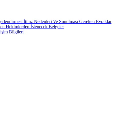
rlendirmesi İtiraz Nedenleri Ve Sunulması Gereken Evraklar
yen Hekimlerden İstenecek Belgeler
işim Bilgileri