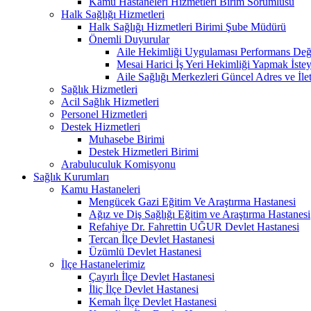
Kamu Hastaneleri Hizmetleri Birim Sorumlusu
Halk Sağlığı Hizmetleri
Halk Sağlığı Hizmetleri Birimi Şube Müdürü
Önemli Duyurular
Aile Hekimliği Uygulaması Performans Değe
Mesai Harici İş Yeri Hekimliği Yapmak İste
Aile Sağlığı Merkezleri Güncel Adres ve İlet
Sağlık Hizmetleri
Acil Sağlık Hizmetleri
Personel Hizmetleri
Destek Hizmetleri
Muhasebe Birimi
Destek Hizmetleri Birimi
Arabuluculuk Komisyonu
Sağlık Kurumları
Kamu Hastaneleri
Mengücek Gazi Eğitim Ve Araştırma Hastanesi
Ağız ve Diş Sağlığı Eğitim ve Araştırma Hastanesi
Refahiye Dr. Fahrettin UĞUR Devlet Hastanesi
Tercan İlçe Devlet Hastanesi
Üzümlü Devlet Hastanesi
İlçe Hastanelerimiz
Çayırlı İlçe Devlet Hastanesi
İliç İlçe Devlet Hastanesi
Kemah İlçe Devlet Hastanesi