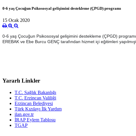
0-6 yaş Çocuğun Psikososyal gelişimini destekleme (ÇPGD) programı
15 Ocak 2020
0-6 yaş Çocuğun Psikososyal gelişimini destekleme (ÇPGD) programı k
EREBAK ve Ebe Burcu GENÇ tarafından hizmet içi eğitimleri yapılmışt
Yararlı Linkler
T.C. Sağlık Bakanlığı
T.C. Erzincan Valiliği
Erzincan Belediyesi
Türk Kızılayı İlk Yardım
ilan.gov.tr
İRAP Eylem Tablosu
TGAP