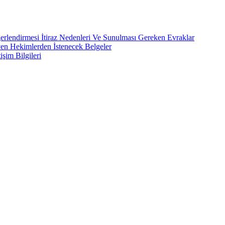
rlendirmesi İtiraz Nedenleri Ve Sunulması Gereken Evraklar
yen Hekimlerden İstenecek Belgeler
işim Bilgileri