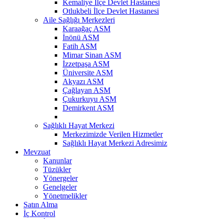
Kemaliye İlçe Devlet Hastanesi
Otlukbeli İlçe Devlet Hastanesi
Aile Sağlığı Merkezleri
Karaağaç ASM
İnönü ASM
Fatih ASM
Mimar Sinan ASM
İzzetpaşa ASM
Üniversite ASM
Akyazı ASM
Çağlayan ASM
Çukurkuyu ASM
Demirkent ASM
Sağlıklı Hayat Merkezi
Merkezimizde Verilen Hizmetler
Sağlıklı Hayat Merkezi Adresimiz
Mevzuat
Kanunlar
Tüzükler
Yönergeler
Genelgeler
Yönetmelikler
Satın Alma
İç Kontrol