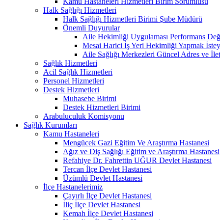
Kamu Hastaneleri Hizmetleri Birim Sorumlusu
Halk Sağlığı Hizmetleri
Halk Sağlığı Hizmetleri Birimi Şube Müdürü
Önemli Duyurular
Aile Hekimliği Uygulaması Performans Değe
Mesai Harici İş Yeri Hekimliği Yapmak İste
Aile Sağlığı Merkezleri Güncel Adres ve İlet
Sağlık Hizmetleri
Acil Sağlık Hizmetleri
Personel Hizmetleri
Destek Hizmetleri
Muhasebe Birimi
Destek Hizmetleri Birimi
Arabuluculuk Komisyonu
Sağlık Kurumları
Kamu Hastaneleri
Mengücek Gazi Eğitim Ve Araştırma Hastanesi
Ağız ve Diş Sağlığı Eğitim ve Araştırma Hastanesi
Refahiye Dr. Fahrettin UĞUR Devlet Hastanesi
Tercan İlçe Devlet Hastanesi
Üzümlü Devlet Hastanesi
İlçe Hastanelerimiz
Çayırlı İlçe Devlet Hastanesi
İliç İlçe Devlet Hastanesi
Kemah İlçe Devlet Hastanesi