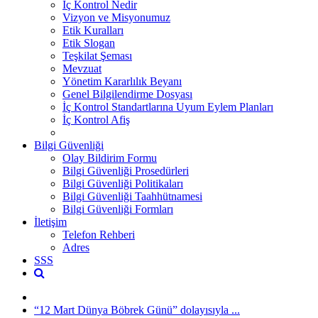
İç Kontrol Nedir
Vizyon ve Misyonumuz
Etik Kuralları
Etik Slogan
Teşkilat Şeması
Mevzuat
Yönetim Kararlılık Beyanı
Genel Bilgilendirme Dosyası
İç Kontrol Standartlarına Uyum Eylem Planları
İç Kontrol Afiş
Bilgi Güvenliği
Olay Bildirim Formu
Bilgi Güvenliği Prosedürleri
Bilgi Güvenliği Politikaları
Bilgi Güvenliği Taahhütnamesi
Bilgi Güvenliği Formları
İletişim
Telefon Rehberi
Adres
SSS
“12 Mart Dünya Böbrek Günü” dolayısıyla ...