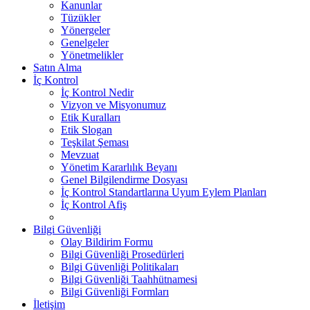
Kanunlar
Tüzükler
Yönergeler
Genelgeler
Yönetmelikler
Satın Alma
İç Kontrol
İç Kontrol Nedir
Vizyon ve Misyonumuz
Etik Kuralları
Etik Slogan
Teşkilat Şeması
Mevzuat
Yönetim Kararlılık Beyanı
Genel Bilgilendirme Dosyası
İç Kontrol Standartlarına Uyum Eylem Planları
İç Kontrol Afiş
Bilgi Güvenliği
Olay Bildirim Formu
Bilgi Güvenliği Prosedürleri
Bilgi Güvenliği Politikaları
Bilgi Güvenliği Taahhütnamesi
Bilgi Güvenliği Formları
İletişim