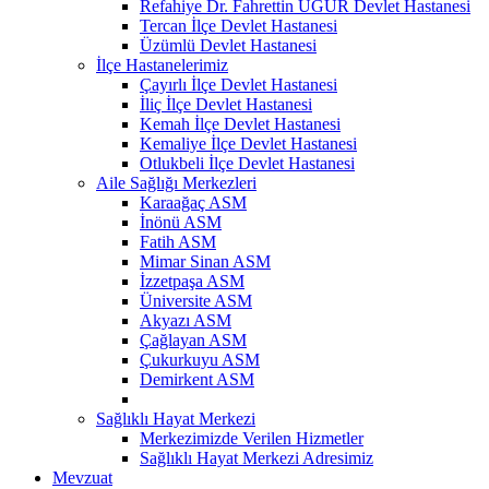
Refahiye Dr. Fahrettin UĞUR Devlet Hastanesi
Tercan İlçe Devlet Hastanesi
Üzümlü Devlet Hastanesi
İlçe Hastanelerimiz
Çayırlı İlçe Devlet Hastanesi
İliç İlçe Devlet Hastanesi
Kemah İlçe Devlet Hastanesi
Kemaliye İlçe Devlet Hastanesi
Otlukbeli İlçe Devlet Hastanesi
Aile Sağlığı Merkezleri
Karaağaç ASM
İnönü ASM
Fatih ASM
Mimar Sinan ASM
İzzetpaşa ASM
Üniversite ASM
Akyazı ASM
Çağlayan ASM
Çukurkuyu ASM
Demirkent ASM
Sağlıklı Hayat Merkezi
Merkezimizde Verilen Hizmetler
Sağlıklı Hayat Merkezi Adresimiz
Mevzuat