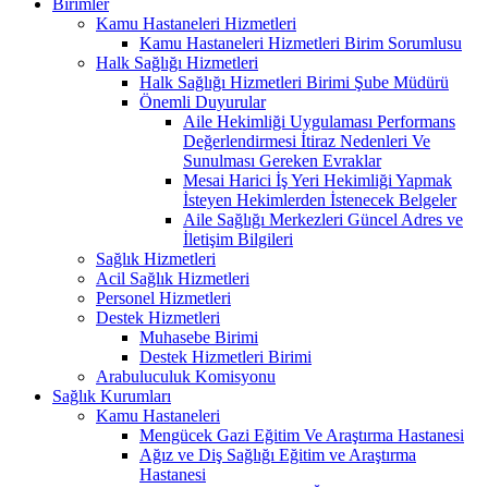
Birimler
Kamu Hastaneleri Hizmetleri
Kamu Hastaneleri Hizmetleri Birim Sorumlusu
Halk Sağlığı Hizmetleri
Halk Sağlığı Hizmetleri Birimi Şube Müdürü
Önemli Duyurular
Aile Hekimliği Uygulaması Performans
Değerlendirmesi İtiraz Nedenleri Ve
Sunulması Gereken Evraklar
Mesai Harici İş Yeri Hekimliği Yapmak
İsteyen Hekimlerden İstenecek Belgeler
Aile Sağlığı Merkezleri Güncel Adres ve
İletişim Bilgileri
Sağlık Hizmetleri
Acil Sağlık Hizmetleri
Personel Hizmetleri
Destek Hizmetleri
Muhasebe Birimi
Destek Hizmetleri Birimi
Arabuluculuk Komisyonu
Sağlık Kurumları
Kamu Hastaneleri
Mengücek Gazi Eğitim Ve Araştırma Hastanesi
Ağız ve Diş Sağlığı Eğitim ve Araştırma
Hastanesi