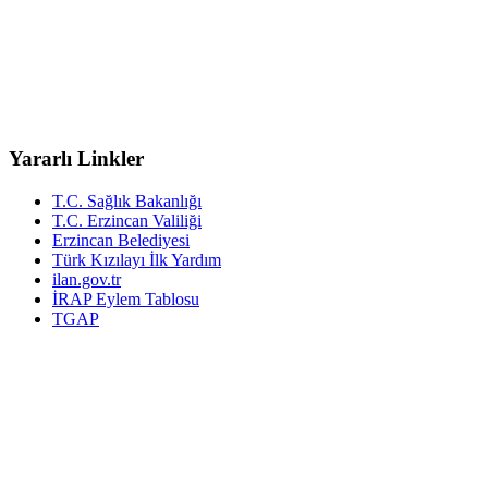
Yararlı Linkler
T.C. Sağlık Bakanlığı
T.C. Erzincan Valiliği
Erzincan Belediyesi
Türk Kızılayı İlk Yardım
ilan.gov.tr
İRAP Eylem Tablosu
TGAP