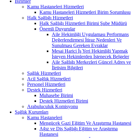
Birimler
Kamu Hastaneleri Hizmetleri
Kamu Hastaneleri Hizmetleri Birim Sorumlusu
Halk Sağlığı Hizmetleri
Halk Sağlığı Hizmetleri Birimi Şube Müdürü
Önemli Duyurular
Aile Hekimliği Uygulaması Performans
Değerlendirmesi İtiraz Nedenleri Ve
Sunulması Gereken Evraklar
Mesai Harici İş Yeri Hekimliği Yapmak
İsteyen Hekimlerden İstenecek Belgeler
Aile Sağlığı Merkezleri Güncel Adres ve
İletişim Bilgileri
Sağlık Hizmetleri
Acil Sağlık Hizmetleri
Personel Hizmetleri
Destek Hizmetleri
Muhasebe Birimi
Destek Hizmetleri Birimi
Arabuluculuk Komisyonu
Sağlık Kurumları
Kamu Hastaneleri
Mengücek Gazi Eğitim Ve Araştırma Hastanesi
Ağız ve Diş Sağlığı Eğitim ve Araştırma
Hastanesi