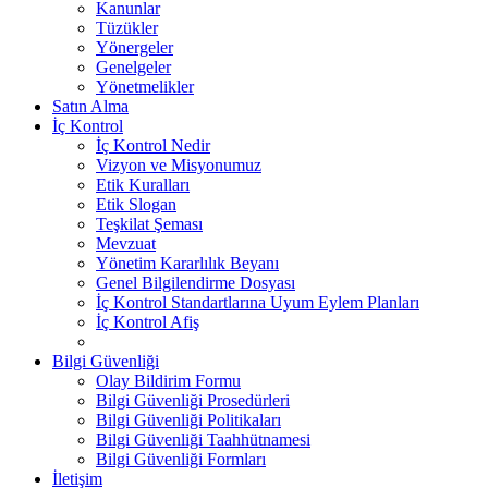
Kanunlar
Tüzükler
Yönergeler
Genelgeler
Yönetmelikler
Satın Alma
İç Kontrol
İç Kontrol Nedir
Vizyon ve Misyonumuz
Etik Kuralları
Etik Slogan
Teşkilat Şeması
Mevzuat
Yönetim Kararlılık Beyanı
Genel Bilgilendirme Dosyası
İç Kontrol Standartlarına Uyum Eylem Planları
İç Kontrol Afiş
Bilgi Güvenliği
Olay Bildirim Formu
Bilgi Güvenliği Prosedürleri
Bilgi Güvenliği Politikaları
Bilgi Güvenliği Taahhütnamesi
Bilgi Güvenliği Formları
İletişim