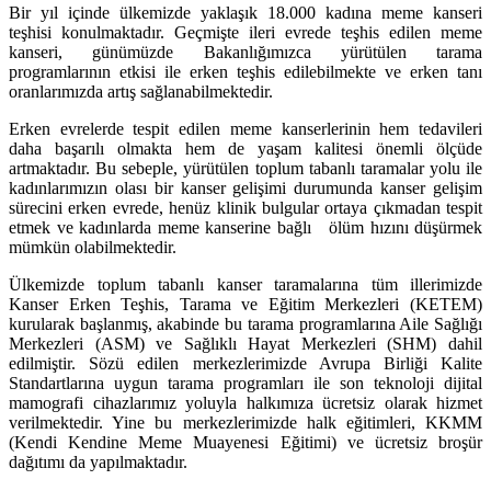
Bir yıl içinde ülkemizde yaklaşık 18.000 kadına meme kanseri
teşhisi konulmaktadır.
Geçmişte ileri evrede teşhis edilen meme
kanseri, günümüzde Bakanlığımızca yürütülen tarama
programlarının etkisi ile erken teşhis edilebilmekte ve erken tanı
oranlarımızda artış sağlanabilmektedir.
Erken evrelerde tespit edilen meme kanserlerinin hem tedavileri
daha başarılı olmakta hem de yaşam kalitesi önemli ölçüde
artmaktadır. Bu sebeple, yürütülen toplum tabanlı taramalar yolu ile
kadınlarımızın olası bir kanser gelişimi durumunda
kanser gelişim
sürecini erken evrede, henüz klinik bulgular ortaya çıkmadan tespit
etmek ve kadınlarda meme kanserine bağlı ölüm hızını düşürmek
mümkün olabilmektedir.
Ülkemizde toplum tabanlı kanser taramalarına tüm illerimizde
Kanser Erken Teşhis, Tarama ve Eğitim Merkezleri (KETEM)
kurularak başlanmış, akabinde bu tarama programlarına Aile Sağlığı
Merkezleri (ASM) ve Sağlıklı Hayat Merkezleri (SHM) dahil
edilmiştir. Sözü edilen merkezlerimizde Avrupa Birliği Kalite
Standartlarına uygun tarama programları ile son teknoloji dijital
mamografi cihazlarımız yoluyla halkımıza ücretsiz olarak hizmet
verilmektedir. Yine bu merkezlerimizde halk eğitimleri, KKMM
(Kendi Kendine Meme Muayenesi Eğitimi) ve ücretsiz broşür
dağıtımı da yapılmaktadır.