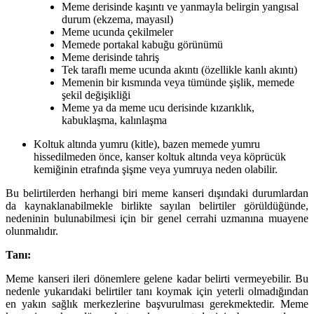
Meme derisinde kaşıntı ve yanmayla belirgin yangısal
durum (ekzema, mayasıl)
Meme ucunda çekilmeler
Memede portakal kabuğu görünümü
Meme derisinde tahriş
Tek taraflı meme ucunda akıntı (özellikle kanlı akıntı)
Memenin bir kısmında veya tümünde şişlik, memede
şekil değişikliği
Meme ya da meme ucu derisinde kızarıklık,
kabuklaşma, kalınlaşma
Koltuk altında yumru (kitle), bazen memede yumru
hissedilmeden önce, kanser koltuk altında veya köprücük
kemiğinin etrafında şişme veya yumruya neden olabilir.
Bu belirtilerden herhangi biri meme kanseri dışındaki durumlardan
da kaynaklanabilmekle birlikte sayılan belirtiler görüldüğünde,
nedeninin bulunabilmesi için bir genel cerrahi uzmanına muayene
olunmalıdır.
Tanı:
Meme kanseri ileri dönemlere gelene kadar belirti vermeyebilir. Bu
nedenle yukarıdaki belirtiler tanı koymak için yeterli olmadığından
en yakın sağlık merkezlerine başvurulması gerekmektedir. Meme