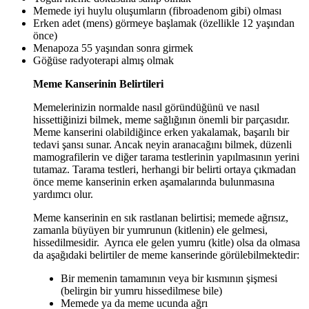
Memede iyi huylu oluşumların (fibroadenom gibi) olması
Erken adet (mens) görmeye başlamak (özellikle 12 yaşından
önce)
Menapoza 55 yaşından sonra girmek
Göğüse radyoterapi almış olmak
Meme Kanserinin Belirtileri
Memelerinizin normalde nasıl göründüğünü ve nasıl
hissettiğinizi bilmek, meme sağlığının önemli bir parçasıdır.
Meme kanserini olabildiğince erken yakalamak, başarılı bir
tedavi şansı sunar. Ancak neyin aranacağını bilmek, düzenli
mamografilerin ve diğer tarama testlerinin yapılmasının yerini
tutamaz. Tarama testleri, herhangi bir belirti ortaya çıkmadan
önce meme kanserinin erken aşamalarında bulunmasına
yardımcı olur.
Meme kanserinin en sık rastlanan belirtisi; memede ağrısız,
zamanla büyüyen bir yumrunun (kitlenin) ele gelmesi,
hissedilmesidir. Ayrıca ele gelen yumru (kitle) olsa da olmasa
da aşağıdaki belirtiler de meme kanserinde görülebilmektedir:
Bir memenin tamamının veya bir kısmının şişmesi
(belirgin bir yumru hissedilmese bile)
Memede ya da meme ucunda ağrı