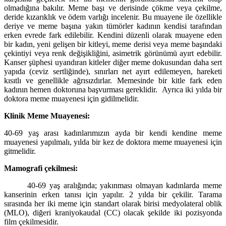
olmadığına bakılır. Meme başı ve derisinde çökme veya çekilme,
deride kızarıklık ve ödem varlığı incelenir. Bu muayene ile özellikle
deriye ve meme başına yakın tümörler kadının kendisi tarafından
erken evrede fark edilebilir. Kendini düzenli olarak muayene eden
bir kadın, yeni gelişen bir kitleyi, meme derisi veya meme başındaki
çekintiyi veya renk değişikliğini, asimetrik görünümü ayırt edebilir.
Kanser şüphesi uyandıran kitleler diğer meme dokusundan daha sert
yapıda (ceviz sertliğinde), sınırları net ayırt edilemeyen, hareketi
kısıtlı ve genellikle ağrısızdırlar. Memesinde bir kitle fark eden
kadının hemen doktoruna başvurması gereklidir. Ayrıca iki yılda bir
doktora meme muayenesi için gidilmelidir.
Klinik Meme Muayenesi:
40-69 yaş arası kadınlarımızın ayda bir kendi kendine meme
muayenesi yapılmalı, yılda bir kez de doktora meme muayenesi için
gitmelidir.
Mamografi çekilmesi:
40-69 yaş aralığında; yakınması olmayan kadınlarda meme
kanserinin erken tanısı için yapılır. 2 yılda bir çekilir. Tarama
sırasında her iki meme için standart olarak birisi medyolateral oblik
(MLO), diğeri kraniyokaudal (CC)
olacak şekilde
iki pozisyonda
film çekilmesidir.