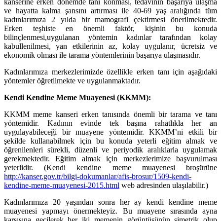
kanserine erken dönemde tanı konması, tedavinin başarıya ulaşma
ve hayatta kalma şansını artırması ile 40-69 yaş aralığında tüm
kadınlarımıza 2 yılda bir mamografi çektirmesi önerilmektedir.
Erken teşhiste en önemli faktör, kişinin bu konuda
bilinçlenmesi,
uygulanan yöntemin kadınlar tarafından kolay
kabullenilmesi, yan etkilerinin az, kolay uygulanır, ücretsiz ve
ekonomik olması ile tarama yöntemlerinin başarıya ulaşmasıdır.
Kadınlarımıza merkezlerimizde özellikle erken tanı için aşağıdaki
yöntemler öğretilmekte ve uygulanmaktadır.
Kendi Kendine Meme Muayenesi (KKMM):
KKMM meme kanseri erken tanısında önemli bir tarama ve tanı
yöntemidir. Kadının evinde tek başına rahatlıkla her an
uygulayabileceği bir muayene yöntemidir. KKMM’ni etkili bir
şekilde kullanabilmek için bu konuda yeterli eğitim almak ve
öğrenilenleri sürekli, düzenli ve periyodik aralıklarla uygulamak
gerekmektedir. Eğitim almak için merkezlerimize başvurulması
yeterlidir.
(Kendi kendine meme muayenesi broşürüne
http://kanser.gov.tr/bilgi-dokumanlar/afis-brosur/1509-kendi-
kendine-meme-muayenesi-2015.html
web adresinden ulaşılabilir.)
Kadınlarımıza 20 yaşından sonra her ay kendi kendine meme
muayenesi yapmayı önermekteyiz. Bu muayene sırasında ayna
karşısına geçilerek her iki memenin görüntüsünün simetrik olup