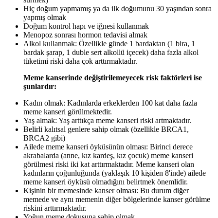
Hiç doğum yapmamış ya da ilk doğumunu 30 yaşından sonra
yapmış olmak
Doğum kontrol hapı ve iğnesi kullanmak
Menopoz sonrası hormon tedavisi almak
Alkol kullanmak: Özellikle
günde 1 bardaktan (1 bira, 1
bardak şarap, 1 duble sert alkollü içecek) daha fazla alkol
tüketimi riski daha çok arttırmaktadır.
Meme kanserinde değiştirilemeyecek risk faktörleri ise
şunlardır:
Kadın olmak: Kadınlarda erkeklerden 100 kat daha fazla
meme kanseri görülmektedir.
Yaş almak: Yaş arttıkça meme kanseri riski artmaktadır.
Belirli kalıtsal genlere sahip olmak (özellikle BRCA1,
BRCA2 gibi)
Ailede meme kanseri öyküsünün olması: Birinci derece
akrabalarda (anne, kız kardeş, kız çocuk) meme kanseri
görülmesi riski iki kat arttırmaktadır. Meme kanseri olan
kadınların çoğunluğunda (yaklaşık 10 kişiden 8'inde) ailede
meme kanseri öyküsü olmadığını belirtmek önemlidir.
Kişinin bir memesinde kanser olması: Bu durum diğer
memede ve aynı memenin diğer bölgelerinde kanser görülme
riskini arttırmaktadır.
Yoğun meme dokusuna sahip olmak