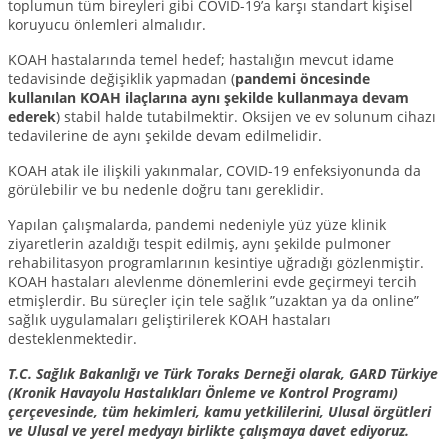
toplumun tüm bireyleri gibi COVID-19’a karşı standart kişisel
koruyucu önlemleri almalıdır.
KOAH hastalarında temel hedef; hastalığın mevcut idame
tedavisinde değişiklik yapmadan (
pandemi öncesinde
kullanılan KOAH ilaçlarına aynı şekilde kullanmaya devam
ederek
) stabil halde tutabilmektir. Oksijen ve ev solunum cihazı
tedavilerine de aynı şekilde devam edilmelidir.
KOAH atak ile ilişkili yakınmalar, COVID-19 enfeksiyonunda da
görülebilir ve bu nedenle doğru tanı gereklidir.
Yapılan çalışmalarda, pandemi nedeniyle yüz yüze klinik
ziyaretlerin azaldığı tespit edilmiş, aynı şekilde pulmoner
rehabilitasyon programlarının kesintiye uğradığı gözlenmiştir.
KOAH hastaları alevlenme dönemlerini evde geçirmeyi tercih
etmişlerdir. Bu süreçler için tele sağlık ”uzaktan ya da online”
sağlık uygulamaları geliştirilerek KOAH hastaları
desteklenmektedir.
T.C. Sağlık Bakanlığı ve Türk Toraks Derneği olarak, GARD Türkiye
(Kronik Havayolu Hastalıkları Önleme ve Kontrol Programı)
çerçevesinde, tüm hekimleri, kamu yetkililerini, Ulusal örgütleri
ve Ulusal ve yerel medyayı birlikte çalışmaya davet ediyoruz.