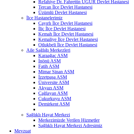
Refahiye Dr. Fahrettin UĞUR Devlet Hastanesi
Tercan İlçe Devlet Hastanesi
Üzümlü Devlet Hastanesi
İlçe Hastanelerimiz
Çayırlı İlçe Devlet Hastanesi
İliç İlçe Devlet Hastanesi
Kemah İlçe Devlet Hastanesi
Kemaliye İlçe Devlet Hastanesi
Otlukbeli İlçe Devlet Hastanesi
Aile Sağlığı Merkezleri
Karaağaç ASM
İnönü ASM
Fatih ASM
Mimar Sinan ASM
İzzetpaşa ASM
Üniversite ASM
Akyazı ASM
Çağlayan ASM
Çukurkuyu ASM
Demirkent ASM
Sağlıklı Hayat Merkezi
Merkezimizde Verilen Hizmetler
Sağlıklı Hayat Merkezi Adresimiz
Mevzuat