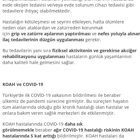
evde oksijen tedavisi ve/veya evde solunum cihazı tedavisi gibi
tedavilere ihtiyaç olabilmektedir.
Hastalığın kötüleşmesi ve seyrini etkileyen, hatta ölümlere
neden olan ataklardan ve zatürreden korunmak
için
grip ve zatürre aşılarının yaptırılması
ve
nefes yoluyla alına
ilaç tedavilerinin düzgün uygulanması
gerekir.
Bu tedavilerin yanı sıra
fiziksel aktivitenin ve gerekirse akciğer
rehabilitasyonu uygulanması
hastaların günlük yaşamlarının
daha kaliteli hale gelmesini sağlar.
KOAH ve COVID-19
Türkiye’de ilk COVİD-19 vakasının bildirilmesi ile beraber
ülkemiz de pandemi sürecine girmiştir. Bu süreçten hayatın
tüm alanlarında olduğu gibi kronik hastalığı olan hastalar ve
onlara bakım veren sağlık merkezleri de etkilenmiştir.
KOAH hastalarında COVID-19
daha sık
görülmemekle
beraber
ağır COVID-19 hastalığı riskinin KOAH
hastalarında 5 kat arttığı
bildirilmiştir. KOAH hastaları da