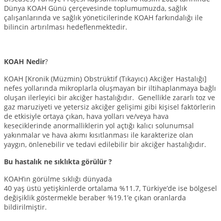
Dünya KOAH Günü çerçevesinde toplumumuzda, sağlık
çalışanlarında ve sağlık yöneticilerinde KOAH farkındalığı ile
bilincin artırılması hedeflenmektedir.
KOAH Nedir
?
KOAH [Kronik (Müzmin) Obstrüktif (Tıkayıcı) Akciğer Hastalığı]
nefes yollarında mikroplarla oluşmayan bir iltihaplanmaya bağlı
oluşan ilerleyici bir akciğer hastalığıdır. Genellikle zararlı toz ve
gaz maruziyeti ve yetersiz akciğer gelişimi gibi kişisel faktörlerin
de etkisiyle ortaya çıkan, hava yolları ve/veya hava
keseciklerinde anormalliklerin yol açtığı kalıcı solunumsal
yakınmalar ve hava akımı kısıtlanması ile karakterize olan
yaygın, önlenebilir ve tedavi edilebilir bir akciğer hastalığıdır.
Bu hastalık ne sıklıkta görülür ?
KOAH’ın görülme sıklığı dünyada
40 yaş üstü yetişkinlerde ortalama %11.7, Türkiye’de ise bölgesel
değişiklik göstermekle beraber %19.1’e çıkan oranlarda
bildirilmiştir.