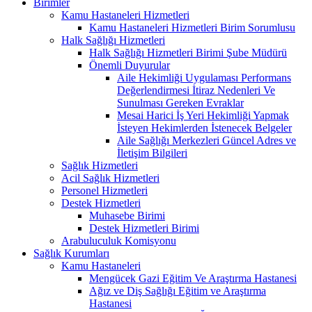
Birimler
Kamu Hastaneleri Hizmetleri
Kamu Hastaneleri Hizmetleri Birim Sorumlusu
Halk Sağlığı Hizmetleri
Halk Sağlığı Hizmetleri Birimi Şube Müdürü
Önemli Duyurular
Aile Hekimliği Uygulaması Performans
Değerlendirmesi İtiraz Nedenleri Ve
Sunulması Gereken Evraklar
Mesai Harici İş Yeri Hekimliği Yapmak
İsteyen Hekimlerden İstenecek Belgeler
Aile Sağlığı Merkezleri Güncel Adres ve
İletişim Bilgileri
Sağlık Hizmetleri
Acil Sağlık Hizmetleri
Personel Hizmetleri
Destek Hizmetleri
Muhasebe Birimi
Destek Hizmetleri Birimi
Arabuluculuk Komisyonu
Sağlık Kurumları
Kamu Hastaneleri
Mengücek Gazi Eğitim Ve Araştırma Hastanesi
Ağız ve Diş Sağlığı Eğitim ve Araştırma
Hastanesi