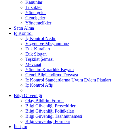
Kanunlar
Tüzükler
Yönergeler
Genelgeler
Yönetmelikler
Satın Alma
İç Kontrol
İç Kontrol Nedir
Vizyon ve Misyonumuz
Etik Kuralları
Etik Slogan
Teşkilat Şeması
Mevzuat
Yönetim Kararlılık Beyanı
Genel Bilgilendirme Dosyası
İç Kontrol Standartlarına Uyum Eylem Planları
İç Kontrol Afiş
Bilgi Güvenliği
Olay Bildirim Formu
Bilgi Güvenliği Prosedürleri
Bilgi Güvenliği Politikaları
Bilgi Güvenliği Taahhütnamesi
Bilgi Güvenliği Formları
İletişim