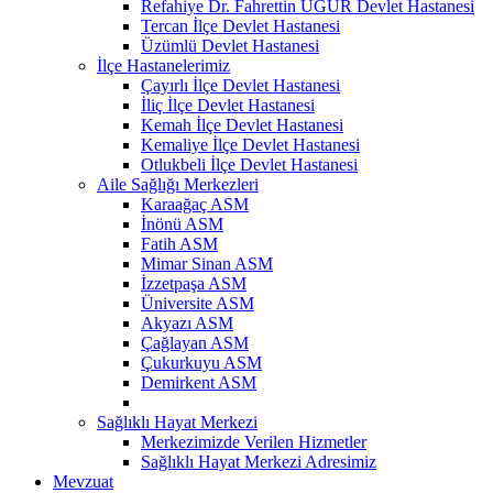
Refahiye Dr. Fahrettin UĞUR Devlet Hastanesi
Tercan İlçe Devlet Hastanesi
Üzümlü Devlet Hastanesi
İlçe Hastanelerimiz
Çayırlı İlçe Devlet Hastanesi
İliç İlçe Devlet Hastanesi
Kemah İlçe Devlet Hastanesi
Kemaliye İlçe Devlet Hastanesi
Otlukbeli İlçe Devlet Hastanesi
Aile Sağlığı Merkezleri
Karaağaç ASM
İnönü ASM
Fatih ASM
Mimar Sinan ASM
İzzetpaşa ASM
Üniversite ASM
Akyazı ASM
Çağlayan ASM
Çukurkuyu ASM
Demirkent ASM
Sağlıklı Hayat Merkezi
Merkezimizde Verilen Hizmetler
Sağlıklı Hayat Merkezi Adresimiz
Mevzuat