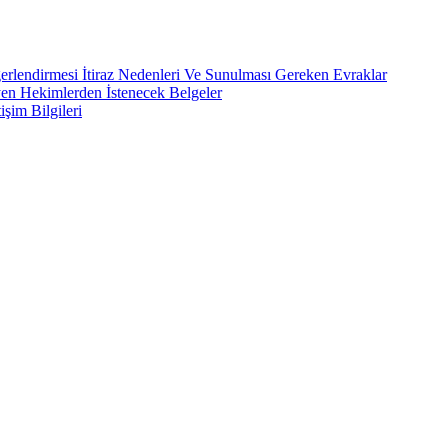
rlendirmesi İtiraz Nedenleri Ve Sunulması Gereken Evraklar
yen Hekimlerden İstenecek Belgeler
işim Bilgileri