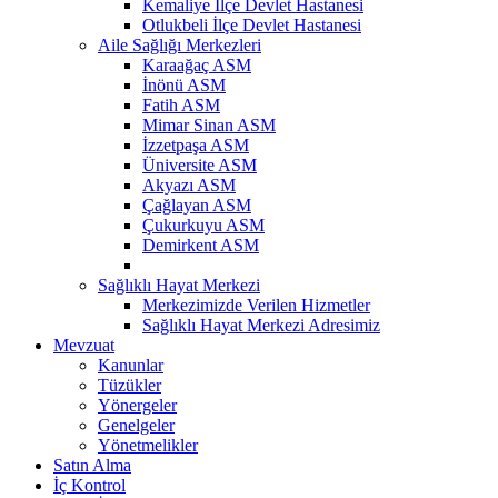
Kemaliye İlçe Devlet Hastanesi
Otlukbeli İlçe Devlet Hastanesi
Aile Sağlığı Merkezleri
Karaağaç ASM
İnönü ASM
Fatih ASM
Mimar Sinan ASM
İzzetpaşa ASM
Üniversite ASM
Akyazı ASM
Çağlayan ASM
Çukurkuyu ASM
Demirkent ASM
Sağlıklı Hayat Merkezi
Merkezimizde Verilen Hizmetler
Sağlıklı Hayat Merkezi Adresimiz
Mevzuat
Kanunlar
Tüzükler
Yönergeler
Genelgeler
Yönetmelikler
Satın Alma
İç Kontrol