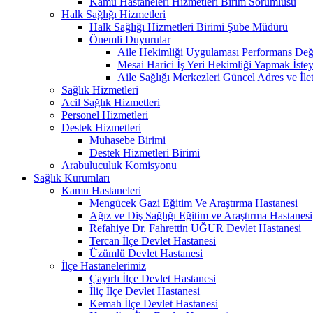
Kamu Hastaneleri Hizmetleri Birim Sorumlusu
Halk Sağlığı Hizmetleri
Halk Sağlığı Hizmetleri Birimi Şube Müdürü
Önemli Duyurular
Aile Hekimliği Uygulaması Performans Değe
Mesai Harici İş Yeri Hekimliği Yapmak İste
Aile Sağlığı Merkezleri Güncel Adres ve İlet
Sağlık Hizmetleri
Acil Sağlık Hizmetleri
Personel Hizmetleri
Destek Hizmetleri
Muhasebe Birimi
Destek Hizmetleri Birimi
Arabuluculuk Komisyonu
Sağlık Kurumları
Kamu Hastaneleri
Mengücek Gazi Eğitim Ve Araştırma Hastanesi
Ağız ve Diş Sağlığı Eğitim ve Araştırma Hastanesi
Refahiye Dr. Fahrettin UĞUR Devlet Hastanesi
Tercan İlçe Devlet Hastanesi
Üzümlü Devlet Hastanesi
İlçe Hastanelerimiz
Çayırlı İlçe Devlet Hastanesi
İliç İlçe Devlet Hastanesi
Kemah İlçe Devlet Hastanesi