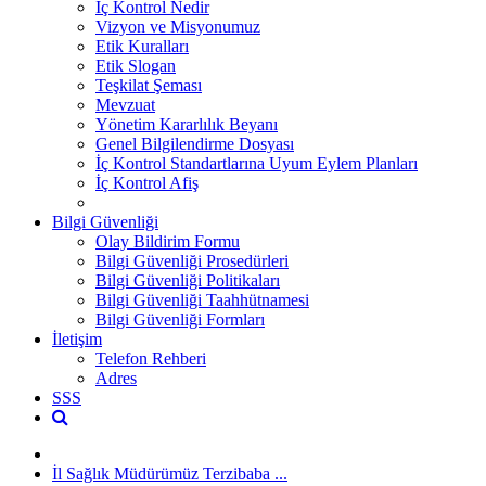
İç Kontrol Nedir
Vizyon ve Misyonumuz
Etik Kuralları
Etik Slogan
Teşkilat Şeması
Mevzuat
Yönetim Kararlılık Beyanı
Genel Bilgilendirme Dosyası
İç Kontrol Standartlarına Uyum Eylem Planları
İç Kontrol Afiş
Bilgi Güvenliği
Olay Bildirim Formu
Bilgi Güvenliği Prosedürleri
Bilgi Güvenliği Politikaları
Bilgi Güvenliği Taahhütnamesi
Bilgi Güvenliği Formları
İletişim
Telefon Rehberi
Adres
SSS
İl Sağlık Müdürümüz Terzibaba ...