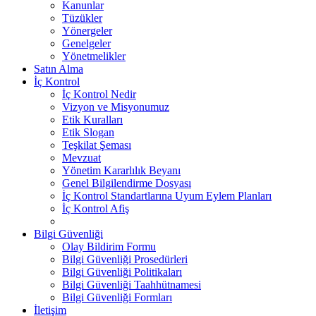
Kanunlar
Tüzükler
Yönergeler
Genelgeler
Yönetmelikler
Satın Alma
İç Kontrol
İç Kontrol Nedir
Vizyon ve Misyonumuz
Etik Kuralları
Etik Slogan
Teşkilat Şeması
Mevzuat
Yönetim Kararlılık Beyanı
Genel Bilgilendirme Dosyası
İç Kontrol Standartlarına Uyum Eylem Planları
İç Kontrol Afiş
Bilgi Güvenliği
Olay Bildirim Formu
Bilgi Güvenliği Prosedürleri
Bilgi Güvenliği Politikaları
Bilgi Güvenliği Taahhütnamesi
Bilgi Güvenliği Formları
İletişim