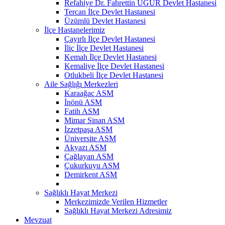
Refahiye Dr. Fahrettin UĞUR Devlet Hastanesi
Tercan İlçe Devlet Hastanesi
Üzümlü Devlet Hastanesi
İlçe Hastanelerimiz
Çayırlı İlçe Devlet Hastanesi
İliç İlçe Devlet Hastanesi
Kemah İlçe Devlet Hastanesi
Kemaliye İlçe Devlet Hastanesi
Otlukbeli İlçe Devlet Hastanesi
Aile Sağlığı Merkezleri
Karaağaç ASM
İnönü ASM
Fatih ASM
Mimar Sinan ASM
İzzetpaşa ASM
Üniversite ASM
Akyazı ASM
Çağlayan ASM
Çukurkuyu ASM
Demirkent ASM
Sağlıklı Hayat Merkezi
Merkezimizde Verilen Hizmetler
Sağlıklı Hayat Merkezi Adresimiz
Mevzuat