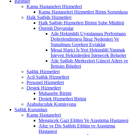
Birimler
Kamu Hastaneleri Hizmetleri
Kamu Hastaneleri Hizmetleri Birim Sorumlusu
Halk Sağlığı Hizmetleri
Halk Sağlığı Hizmetleri Birimi Şube Müdürü
Önemli Duyurular
Aile Hekimliği Uygulaması Performans
Değerlendirmesi İtiraz Nedenleri Ve
Sunulması Gereken Evraklar
Mesai Harici İş Yeri Hekimliği Yapmak
İsteyen Hekimlerden İstenecek Belgeler
Aile Sağlığı Merkezleri Güncel Adres ve
İletişim Bilgileri
Sağlık Hizmetleri
Acil Sağlık Hizmetleri
Personel Hizmetleri
Destek Hizmetleri
Muhasebe Birimi
Destek Hizmetleri Birimi
Arabuluculuk Komisyonu
Sağlık Kurumları
Kamu Hastaneleri
Mengücek Gazi Eğitim Ve Araştırma Hastanesi
Ağız ve Diş Sağlığı Eğitim ve Araştırma
Hastanesi