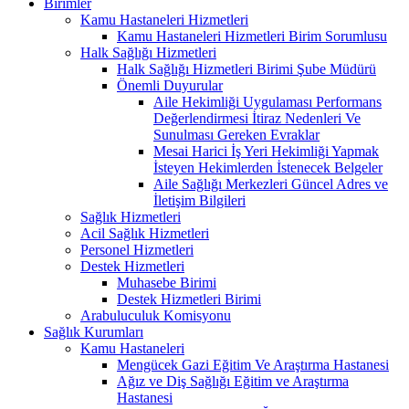
Birimler
Kamu Hastaneleri Hizmetleri
Kamu Hastaneleri Hizmetleri Birim Sorumlusu
Halk Sağlığı Hizmetleri
Halk Sağlığı Hizmetleri Birimi Şube Müdürü
Önemli Duyurular
Aile Hekimliği Uygulaması Performans
Değerlendirmesi İtiraz Nedenleri Ve
Sunulması Gereken Evraklar
Mesai Harici İş Yeri Hekimliği Yapmak
İsteyen Hekimlerden İstenecek Belgeler
Aile Sağlığı Merkezleri Güncel Adres ve
İletişim Bilgileri
Sağlık Hizmetleri
Acil Sağlık Hizmetleri
Personel Hizmetleri
Destek Hizmetleri
Muhasebe Birimi
Destek Hizmetleri Birimi
Arabuluculuk Komisyonu
Sağlık Kurumları
Kamu Hastaneleri
Mengücek Gazi Eğitim Ve Araştırma Hastanesi
Ağız ve Diş Sağlığı Eğitim ve Araştırma
Hastanesi