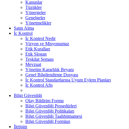
Kanunlar
Tüzükler
Yönergeler
Genelgeler
Yönetmelikler
Satın Alma
İç Kontrol
İç Kontrol Nedir
Vizyon ve Misyonumuz
Etik Kuralları
Etik Slogan
Teşkilat Şeması
Mevzuat
Yönetim Kararlılık Beyanı
Genel Bilgilendirme Dosyası
İç Kontrol Standartlarına Uyum Eylem Planları
İç Kontrol Afiş
Bilgi Güvenliği
Olay Bildirim Formu
Bilgi Güvenliği Prosedürleri
Bilgi Güvenliği Politikaları
Bilgi Güvenliği Taahhütnamesi
Bilgi Güvenliği Formları
İletişim