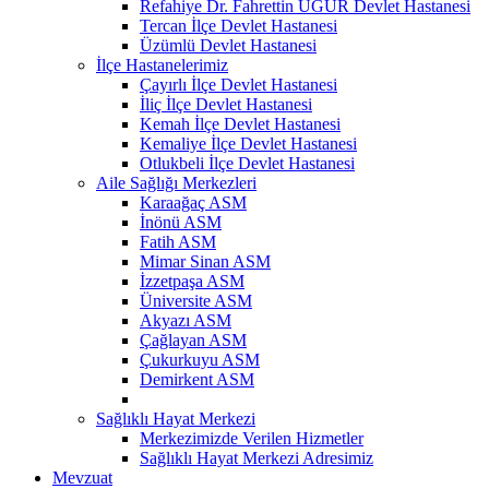
Refahiye Dr. Fahrettin UĞUR Devlet Hastanesi
Tercan İlçe Devlet Hastanesi
Üzümlü Devlet Hastanesi
İlçe Hastanelerimiz
Çayırlı İlçe Devlet Hastanesi
İliç İlçe Devlet Hastanesi
Kemah İlçe Devlet Hastanesi
Kemaliye İlçe Devlet Hastanesi
Otlukbeli İlçe Devlet Hastanesi
Aile Sağlığı Merkezleri
Karaağaç ASM
İnönü ASM
Fatih ASM
Mimar Sinan ASM
İzzetpaşa ASM
Üniversite ASM
Akyazı ASM
Çağlayan ASM
Çukurkuyu ASM
Demirkent ASM
Sağlıklı Hayat Merkezi
Merkezimizde Verilen Hizmetler
Sağlıklı Hayat Merkezi Adresimiz
Mevzuat