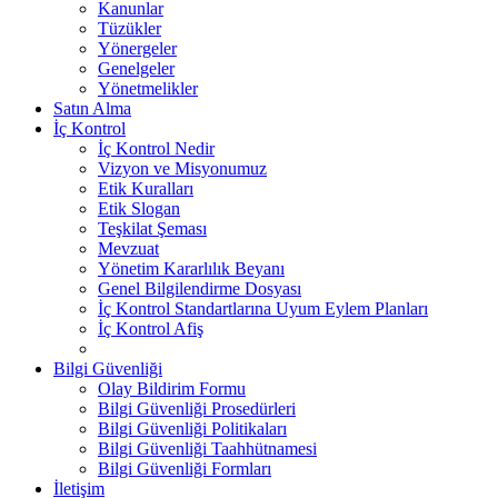
Kanunlar
Tüzükler
Yönergeler
Genelgeler
Yönetmelikler
Satın Alma
İç Kontrol
İç Kontrol Nedir
Vizyon ve Misyonumuz
Etik Kuralları
Etik Slogan
Teşkilat Şeması
Mevzuat
Yönetim Kararlılık Beyanı
Genel Bilgilendirme Dosyası
İç Kontrol Standartlarına Uyum Eylem Planları
İç Kontrol Afiş
Bilgi Güvenliği
Olay Bildirim Formu
Bilgi Güvenliği Prosedürleri
Bilgi Güvenliği Politikaları
Bilgi Güvenliği Taahhütnamesi
Bilgi Güvenliği Formları
İletişim