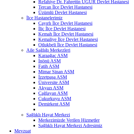
Refahiye Dr. Fahrettin UĞUR Devlet Hastanesi
Tercan İlçe Devlet Hastanesi
Üzümlü Devlet Hastanesi
İlçe Hastanelerimiz
Çayırlı İlçe Devlet Hastanesi
İliç İlçe Devlet Hastanesi
Kemah İlçe Devlet Hastanesi
Kemaliye İlçe Devlet Hastanesi
Otlukbeli İlçe Devlet Hastanesi
Aile Sağlığı Merkezleri
Karaağaç ASM
İnönü ASM
Fatih ASM
Mimar Sinan ASM
İzzetpaşa ASM
Üniversite ASM
Akyazı ASM
Çağlayan ASM
Çukurkuyu ASM
Demirkent ASM
Sağlıklı Hayat Merkezi
Merkezimizde Verilen Hizmetler
Sağlıklı Hayat Merkezi Adresimiz
Mevzuat