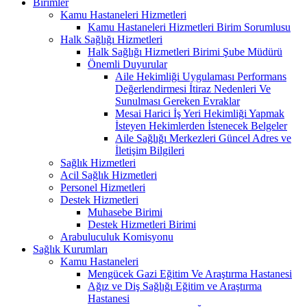
Birimler
Kamu Hastaneleri Hizmetleri
Kamu Hastaneleri Hizmetleri Birim Sorumlusu
Halk Sağlığı Hizmetleri
Halk Sağlığı Hizmetleri Birimi Şube Müdürü
Önemli Duyurular
Aile Hekimliği Uygulaması Performans
Değerlendirmesi İtiraz Nedenleri Ve
Sunulması Gereken Evraklar
Mesai Harici İş Yeri Hekimliği Yapmak
İsteyen Hekimlerden İstenecek Belgeler
Aile Sağlığı Merkezleri Güncel Adres ve
İletişim Bilgileri
Sağlık Hizmetleri
Acil Sağlık Hizmetleri
Personel Hizmetleri
Destek Hizmetleri
Muhasebe Birimi
Destek Hizmetleri Birimi
Arabuluculuk Komisyonu
Sağlık Kurumları
Kamu Hastaneleri
Mengücek Gazi Eğitim Ve Araştırma Hastanesi
Ağız ve Diş Sağlığı Eğitim ve Araştırma
Hastanesi