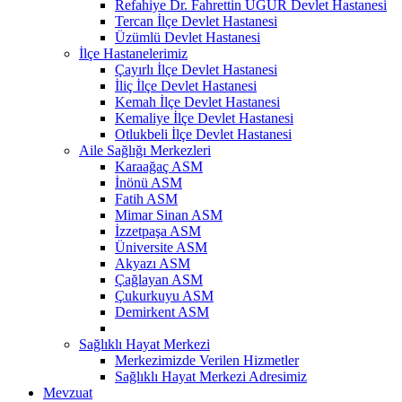
Refahiye Dr. Fahrettin UĞUR Devlet Hastanesi
Tercan İlçe Devlet Hastanesi
Üzümlü Devlet Hastanesi
İlçe Hastanelerimiz
Çayırlı İlçe Devlet Hastanesi
İliç İlçe Devlet Hastanesi
Kemah İlçe Devlet Hastanesi
Kemaliye İlçe Devlet Hastanesi
Otlukbeli İlçe Devlet Hastanesi
Aile Sağlığı Merkezleri
Karaağaç ASM
İnönü ASM
Fatih ASM
Mimar Sinan ASM
İzzetpaşa ASM
Üniversite ASM
Akyazı ASM
Çağlayan ASM
Çukurkuyu ASM
Demirkent ASM
Sağlıklı Hayat Merkezi
Merkezimizde Verilen Hizmetler
Sağlıklı Hayat Merkezi Adresimiz
Mevzuat