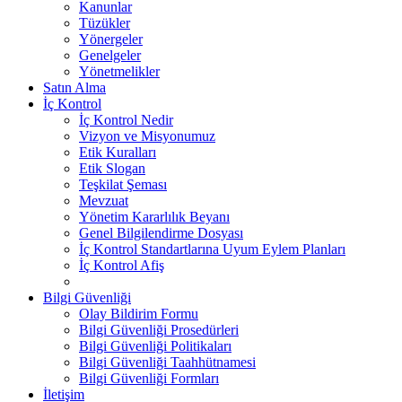
Kanunlar
Tüzükler
Yönergeler
Genelgeler
Yönetmelikler
Satın Alma
İç Kontrol
İç Kontrol Nedir
Vizyon ve Misyonumuz
Etik Kuralları
Etik Slogan
Teşkilat Şeması
Mevzuat
Yönetim Kararlılık Beyanı
Genel Bilgilendirme Dosyası
İç Kontrol Standartlarına Uyum Eylem Planları
İç Kontrol Afiş
Bilgi Güvenliği
Olay Bildirim Formu
Bilgi Güvenliği Prosedürleri
Bilgi Güvenliği Politikaları
Bilgi Güvenliği Taahhütnamesi
Bilgi Güvenliği Formları
İletişim