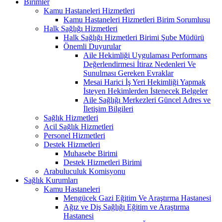
Birimler
Kamu Hastaneleri Hizmetleri
Kamu Hastaneleri Hizmetleri Birim Sorumlusu
Halk Sağlığı Hizmetleri
Halk Sağlığı Hizmetleri Birimi Şube Müdürü
Önemli Duyurular
Aile Hekimliği Uygulaması Performans
Değerlendirmesi İtiraz Nedenleri Ve
Sunulması Gereken Evraklar
Mesai Harici İş Yeri Hekimliği Yapmak
İsteyen Hekimlerden İstenecek Belgeler
Aile Sağlığı Merkezleri Güncel Adres ve
İletişim Bilgileri
Sağlık Hizmetleri
Acil Sağlık Hizmetleri
Personel Hizmetleri
Destek Hizmetleri
Muhasebe Birimi
Destek Hizmetleri Birimi
Arabuluculuk Komisyonu
Sağlık Kurumları
Kamu Hastaneleri
Mengücek Gazi Eğitim Ve Araştırma Hastanesi
Ağız ve Diş Sağlığı Eğitim ve Araştırma
Hastanesi