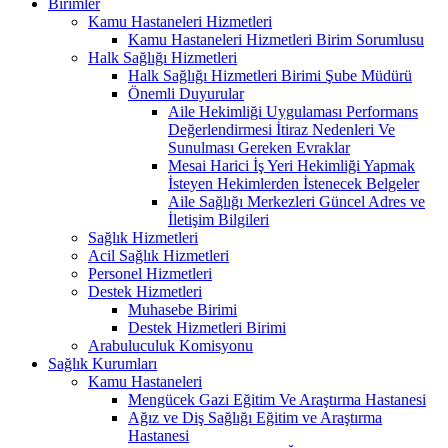
Birimler
Kamu Hastaneleri Hizmetleri
Kamu Hastaneleri Hizmetleri Birim Sorumlusu
Halk Sağlığı Hizmetleri
Halk Sağlığı Hizmetleri Birimi Şube Müdürü
Önemli Duyurular
Aile Hekimliği Uygulaması Performans
Değerlendirmesi İtiraz Nedenleri Ve
Sunulması Gereken Evraklar
Mesai Harici İş Yeri Hekimliği Yapmak
İsteyen Hekimlerden İstenecek Belgeler
Aile Sağlığı Merkezleri Güncel Adres ve
İletişim Bilgileri
Sağlık Hizmetleri
Acil Sağlık Hizmetleri
Personel Hizmetleri
Destek Hizmetleri
Muhasebe Birimi
Destek Hizmetleri Birimi
Arabuluculuk Komisyonu
Sağlık Kurumları
Kamu Hastaneleri
Mengücek Gazi Eğitim Ve Araştırma Hastanesi
Ağız ve Diş Sağlığı Eğitim ve Araştırma
Hastanesi