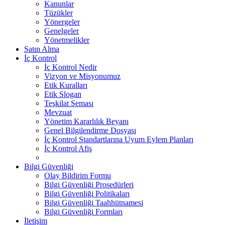
Kanunlar
Tüzükler
Yönergeler
Genelgeler
Yönetmelikler
Satın Alma
İç Kontrol
İç Kontrol Nedir
Vizyon ve Misyonumuz
Etik Kuralları
Etik Slogan
Teşkilat Şeması
Mevzuat
Yönetim Kararlılık Beyanı
Genel Bilgilendirme Dosyası
İç Kontrol Standartlarına Uyum Eylem Planları
İç Kontrol Afiş
Bilgi Güvenliği
Olay Bildirim Formu
Bilgi Güvenliği Prosedürleri
Bilgi Güvenliği Politikaları
Bilgi Güvenliği Taahhütnamesi
Bilgi Güvenliği Formları
İletişim