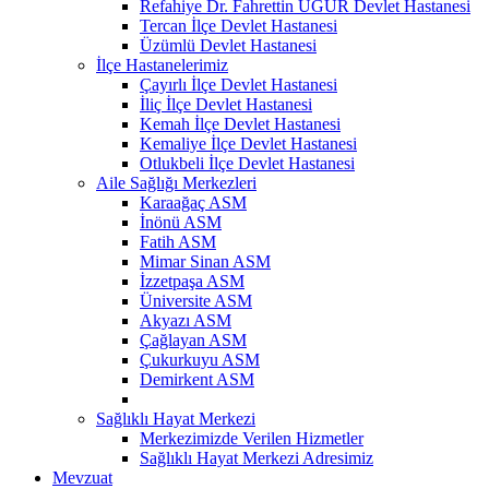
Refahiye Dr. Fahrettin UĞUR Devlet Hastanesi
Tercan İlçe Devlet Hastanesi
Üzümlü Devlet Hastanesi
İlçe Hastanelerimiz
Çayırlı İlçe Devlet Hastanesi
İliç İlçe Devlet Hastanesi
Kemah İlçe Devlet Hastanesi
Kemaliye İlçe Devlet Hastanesi
Otlukbeli İlçe Devlet Hastanesi
Aile Sağlığı Merkezleri
Karaağaç ASM
İnönü ASM
Fatih ASM
Mimar Sinan ASM
İzzetpaşa ASM
Üniversite ASM
Akyazı ASM
Çağlayan ASM
Çukurkuyu ASM
Demirkent ASM
Sağlıklı Hayat Merkezi
Merkezimizde Verilen Hizmetler
Sağlıklı Hayat Merkezi Adresimiz
Mevzuat