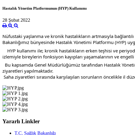
Hastalık Yönetim Platformunun (HYP) Kullanımı
28 Şubat 2022
Nüfustaki yaşlanma ve kronik hastalıkların artmasıyla bağlantılı 
Bakanlığımız bünyesinde Hastalık Yönetimi Platformu (HYP) uygul
    HYP kullanımı ile; kronik hastalıkların erken teşhisi ve periyodik izlemlerle uygun tedavi edilmesi sağlanarak, hastalıkların semptom ve bulgularının kontrol altına alınması, komplikasyon 
izlemiyle bireylerin fonksiyon kayıpları yaşamalarının ve engel
  Bu kapsamda Genel Müdürlüğümüz tarafından Hastalık Yönetim Platformunun kullanımını desteklemek amacıyla oluşturulan saha ekibi tarafından aile hekimliği birimlerine yüz yüze 
ziyaretleri yapılmaktadır.
 Saha ziyaretleri sırasında karşılaşılan sorunların öncelikle il 
Yararlı Linkler
T.C. Sağlık Bakanlığı