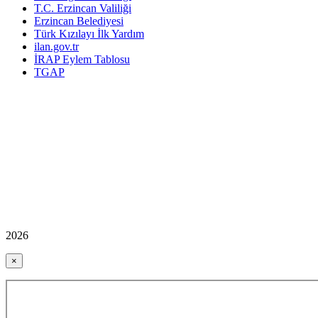
T.C. Erzincan Valiliği
Erzincan Belediyesi
Türk Kızılayı İlk Yardım
ilan.gov.tr
İRAP Eylem Tablosu
TGAP
2026
×