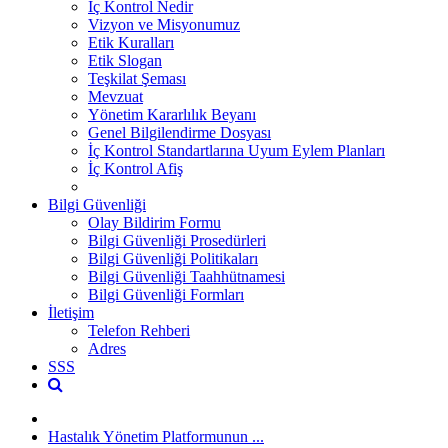
İç Kontrol Nedir
Vizyon ve Misyonumuz
Etik Kuralları
Etik Slogan
Teşkilat Şeması
Mevzuat
Yönetim Kararlılık Beyanı
Genel Bilgilendirme Dosyası
İç Kontrol Standartlarına Uyum Eylem Planları
İç Kontrol Afiş
Bilgi Güvenliği
Olay Bildirim Formu
Bilgi Güvenliği Prosedürleri
Bilgi Güvenliği Politikaları
Bilgi Güvenliği Taahhütnamesi
Bilgi Güvenliği Formları
İletişim
Telefon Rehberi
Adres
SSS
Hastalık Yönetim Platformunun ...