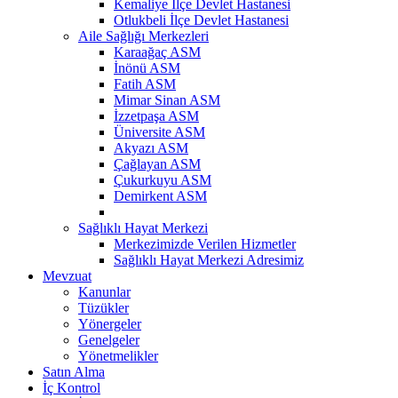
Kemaliye İlçe Devlet Hastanesi
Otlukbeli İlçe Devlet Hastanesi
Aile Sağlığı Merkezleri
Karaağaç ASM
İnönü ASM
Fatih ASM
Mimar Sinan ASM
İzzetpaşa ASM
Üniversite ASM
Akyazı ASM
Çağlayan ASM
Çukurkuyu ASM
Demirkent ASM
Sağlıklı Hayat Merkezi
Merkezimizde Verilen Hizmetler
Sağlıklı Hayat Merkezi Adresimiz
Mevzuat
Kanunlar
Tüzükler
Yönergeler
Genelgeler
Yönetmelikler
Satın Alma
İç Kontrol