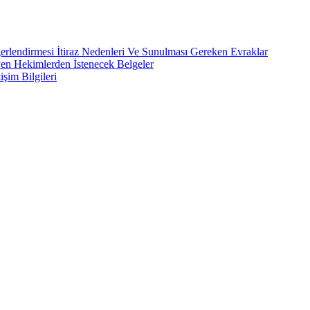
rlendirmesi İtiraz Nedenleri Ve Sunulması Gereken Evraklar
yen Hekimlerden İstenecek Belgeler
işim Bilgileri