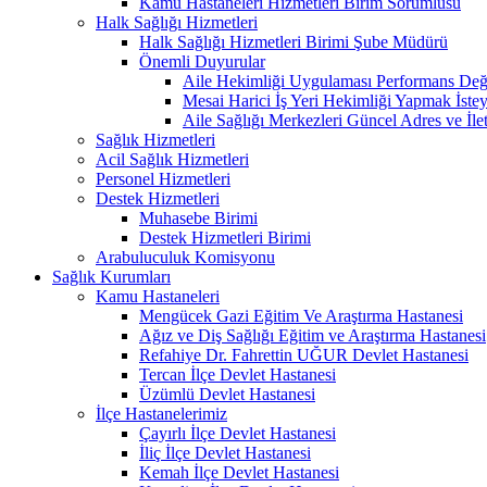
Kamu Hastaneleri Hizmetleri Birim Sorumlusu
Halk Sağlığı Hizmetleri
Halk Sağlığı Hizmetleri Birimi Şube Müdürü
Önemli Duyurular
Aile Hekimliği Uygulaması Performans Değe
Mesai Harici İş Yeri Hekimliği Yapmak İste
Aile Sağlığı Merkezleri Güncel Adres ve İlet
Sağlık Hizmetleri
Acil Sağlık Hizmetleri
Personel Hizmetleri
Destek Hizmetleri
Muhasebe Birimi
Destek Hizmetleri Birimi
Arabuluculuk Komisyonu
Sağlık Kurumları
Kamu Hastaneleri
Mengücek Gazi Eğitim Ve Araştırma Hastanesi
Ağız ve Diş Sağlığı Eğitim ve Araştırma Hastanesi
Refahiye Dr. Fahrettin UĞUR Devlet Hastanesi
Tercan İlçe Devlet Hastanesi
Üzümlü Devlet Hastanesi
İlçe Hastanelerimiz
Çayırlı İlçe Devlet Hastanesi
İliç İlçe Devlet Hastanesi
Kemah İlçe Devlet Hastanesi