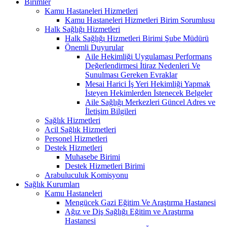
Birimler
Kamu Hastaneleri Hizmetleri
Kamu Hastaneleri Hizmetleri Birim Sorumlusu
Halk Sağlığı Hizmetleri
Halk Sağlığı Hizmetleri Birimi Şube Müdürü
Önemli Duyurular
Aile Hekimliği Uygulaması Performans
Değerlendirmesi İtiraz Nedenleri Ve
Sunulması Gereken Evraklar
Mesai Harici İş Yeri Hekimliği Yapmak
İsteyen Hekimlerden İstenecek Belgeler
Aile Sağlığı Merkezleri Güncel Adres ve
İletişim Bilgileri
Sağlık Hizmetleri
Acil Sağlık Hizmetleri
Personel Hizmetleri
Destek Hizmetleri
Muhasebe Birimi
Destek Hizmetleri Birimi
Arabuluculuk Komisyonu
Sağlık Kurumları
Kamu Hastaneleri
Mengücek Gazi Eğitim Ve Araştırma Hastanesi
Ağız ve Diş Sağlığı Eğitim ve Araştırma
Hastanesi