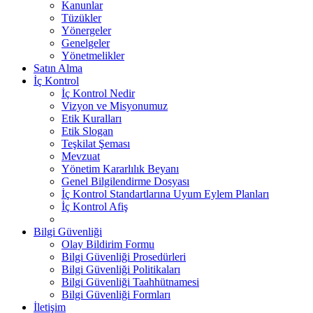
Kanunlar
Tüzükler
Yönergeler
Genelgeler
Yönetmelikler
Satın Alma
İç Kontrol
İç Kontrol Nedir
Vizyon ve Misyonumuz
Etik Kuralları
Etik Slogan
Teşkilat Şeması
Mevzuat
Yönetim Kararlılık Beyanı
Genel Bilgilendirme Dosyası
İç Kontrol Standartlarına Uyum Eylem Planları
İç Kontrol Afiş
Bilgi Güvenliği
Olay Bildirim Formu
Bilgi Güvenliği Prosedürleri
Bilgi Güvenliği Politikaları
Bilgi Güvenliği Taahhütnamesi
Bilgi Güvenliği Formları
İletişim