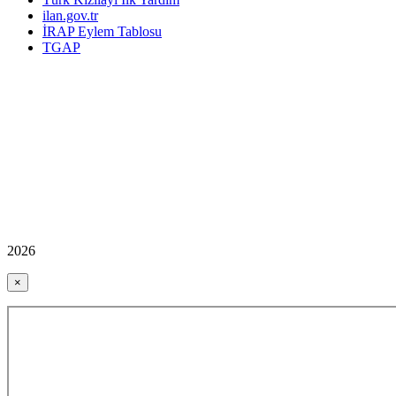
ilan.gov.tr
İRAP Eylem Tablosu
TGAP
2026
×