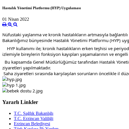
Hastalık Yönetimi Platformu (HYP) Uygulaması
01 Nisan 2022
Nüfustaki yaşlanma ve kronik hastalıkların artmasıyla bağlantılı 
Bakanlığımız bünyesinde Hastalık Yönetimi Platformu (HYP) uygul
    HYP kullanımı ile; kronik hastalıkların erken teşhisi ve periyodik izlemlerle uygun tedavi edilmesi sağlanarak, hastalıkların semptom ve bulgularının kontrol altına alınması, komplikasyon 
izlemiyle bireylerin fonksiyon kayıpları yaşamalarının ve engel
  Bu kapsamda Genel Müdürlüğümüz tarafından Hastalık Yönetim Platformunun kullanımını desteklemek amacıyla oluşturulan saha ekibi tarafından aile hekimliği birimlerine yüz yüze 
ziyaretleri yapılmaktadır.
 Saha ziyaretleri sırasında karşılaşılan sorunların öncelikle il 
Yararlı Linkler
T.C. Sağlık Bakanlığı
T.C. Erzincan Valiliği
Erzincan Belediyesi
Türk Kızılayı İlk Yardım