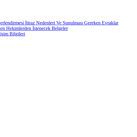
rlendirmesi İtiraz Nedenleri Ve Sunulması Gereken Evraklar
yen Hekimlerden İstenecek Belgeler
işim Bilgileri