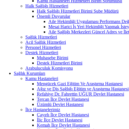
Kamu Hastaneleri Hizmetleri Birim Sorumlusu
Halk Sağlığı Hizmetleri
Halk Sağlığı Hizmetleri Birimi Şube Müdürü
Önemli Duyurular
Aile Hekimliği Uygulaması Performans Değe
Mesai Harici İş Yeri Hekimliği Yapmak İste
Aile Sağlığı Merkezleri Güncel Adres ve İlet
Sağlık Hizmetleri
Acil Sağlık Hizmetleri
Personel Hizmetleri
Destek Hizmetleri
Muhasebe Birimi
Destek Hizmetleri Birimi
Arabuluculuk Komisyonu
Sağlık Kurumları
Kamu Hastaneleri
Mengücek Gazi Eğitim Ve Araştırma Hastanesi
Ağız ve Diş Sağlığı Eğitim ve Araştırma Hastanesi
Refahiye Dr. Fahrettin UĞUR Devlet Hastanesi
Tercan İlçe Devlet Hastanesi
Üzümlü Devlet Hastanesi
İlçe Hastanelerimiz
Çayırlı İlçe Devlet Hastanesi
İliç İlçe Devlet Hastanesi
Kemah İlçe Devlet Hastanesi