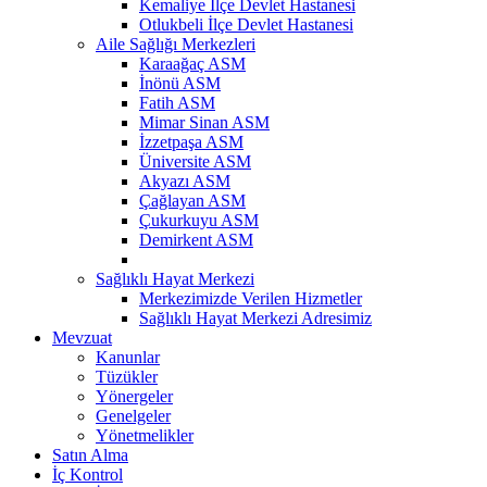
Kemaliye İlçe Devlet Hastanesi
Otlukbeli İlçe Devlet Hastanesi
Aile Sağlığı Merkezleri
Karaağaç ASM
İnönü ASM
Fatih ASM
Mimar Sinan ASM
İzzetpaşa ASM
Üniversite ASM
Akyazı ASM
Çağlayan ASM
Çukurkuyu ASM
Demirkent ASM
Sağlıklı Hayat Merkezi
Merkezimizde Verilen Hizmetler
Sağlıklı Hayat Merkezi Adresimiz
Mevzuat
Kanunlar
Tüzükler
Yönergeler
Genelgeler
Yönetmelikler
Satın Alma
İç Kontrol