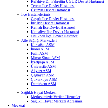
Refahiye Dr. Fahrettin UĞUR Devlet Hastanesi
Tercan İlçe Devlet Hastanesi
Üzümlü Devlet Hastanesi
İlçe Hastanelerimiz
Çayırlı İlçe Devlet Hastanesi
İliç İlçe Devlet Hastanesi
Kemah İlçe Devlet Hastanesi
Kemaliye İlçe Devlet Hastanesi
Otlukbeli İlçe Devlet Hastanesi
Aile Sağlığı Merkezleri
Karaağaç ASM
İnönü ASM
Fatih ASM
Mimar Sinan ASM
İzzetpaşa ASM
Üniversite ASM
Akyazı ASM
Çağlayan ASM
Çukurkuyu ASM
Demirkent ASM
Sağlıklı Hayat Merkezi
Merkezimizde Verilen Hizmetler
Sağlıklı Hayat Merkezi Adresimiz
Mevzuat