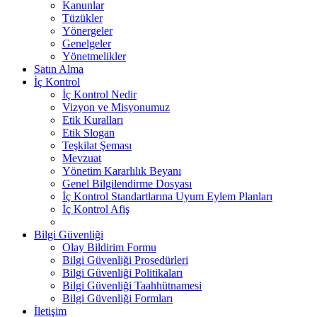
Kanunlar
Tüzükler
Yönergeler
Genelgeler
Yönetmelikler
Satın Alma
İç Kontrol
İç Kontrol Nedir
Vizyon ve Misyonumuz
Etik Kuralları
Etik Slogan
Teşkilat Şeması
Mevzuat
Yönetim Kararlılık Beyanı
Genel Bilgilendirme Dosyası
İç Kontrol Standartlarına Uyum Eylem Planları
İç Kontrol Afiş
Bilgi Güvenliği
Olay Bildirim Formu
Bilgi Güvenliği Prosedürleri
Bilgi Güvenliği Politikaları
Bilgi Güvenliği Taahhütnamesi
Bilgi Güvenliği Formları
İletişim