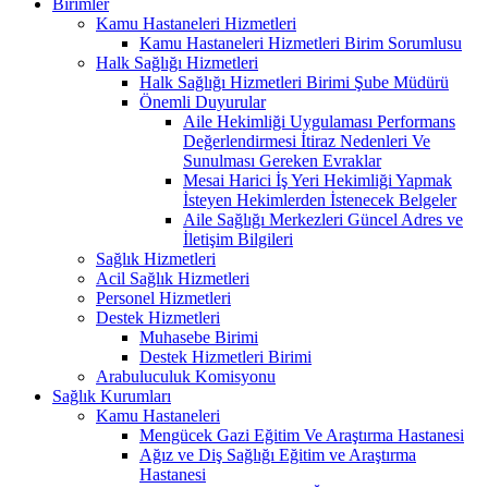
Birimler
Kamu Hastaneleri Hizmetleri
Kamu Hastaneleri Hizmetleri Birim Sorumlusu
Halk Sağlığı Hizmetleri
Halk Sağlığı Hizmetleri Birimi Şube Müdürü
Önemli Duyurular
Aile Hekimliği Uygulaması Performans
Değerlendirmesi İtiraz Nedenleri Ve
Sunulması Gereken Evraklar
Mesai Harici İş Yeri Hekimliği Yapmak
İsteyen Hekimlerden İstenecek Belgeler
Aile Sağlığı Merkezleri Güncel Adres ve
İletişim Bilgileri
Sağlık Hizmetleri
Acil Sağlık Hizmetleri
Personel Hizmetleri
Destek Hizmetleri
Muhasebe Birimi
Destek Hizmetleri Birimi
Arabuluculuk Komisyonu
Sağlık Kurumları
Kamu Hastaneleri
Mengücek Gazi Eğitim Ve Araştırma Hastanesi
Ağız ve Diş Sağlığı Eğitim ve Araştırma
Hastanesi