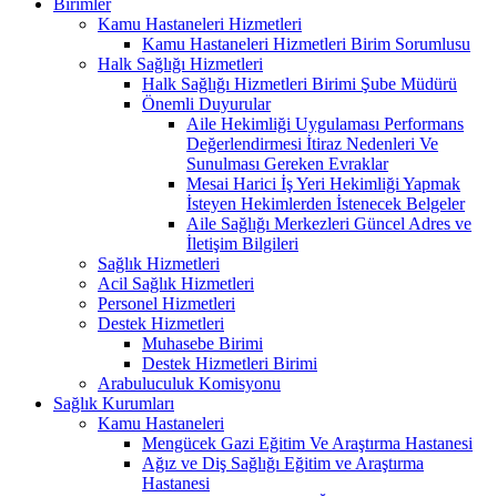
Birimler
Kamu Hastaneleri Hizmetleri
Kamu Hastaneleri Hizmetleri Birim Sorumlusu
Halk Sağlığı Hizmetleri
Halk Sağlığı Hizmetleri Birimi Şube Müdürü
Önemli Duyurular
Aile Hekimliği Uygulaması Performans
Değerlendirmesi İtiraz Nedenleri Ve
Sunulması Gereken Evraklar
Mesai Harici İş Yeri Hekimliği Yapmak
İsteyen Hekimlerden İstenecek Belgeler
Aile Sağlığı Merkezleri Güncel Adres ve
İletişim Bilgileri
Sağlık Hizmetleri
Acil Sağlık Hizmetleri
Personel Hizmetleri
Destek Hizmetleri
Muhasebe Birimi
Destek Hizmetleri Birimi
Arabuluculuk Komisyonu
Sağlık Kurumları
Kamu Hastaneleri
Mengücek Gazi Eğitim Ve Araştırma Hastanesi
Ağız ve Diş Sağlığı Eğitim ve Araştırma
Hastanesi