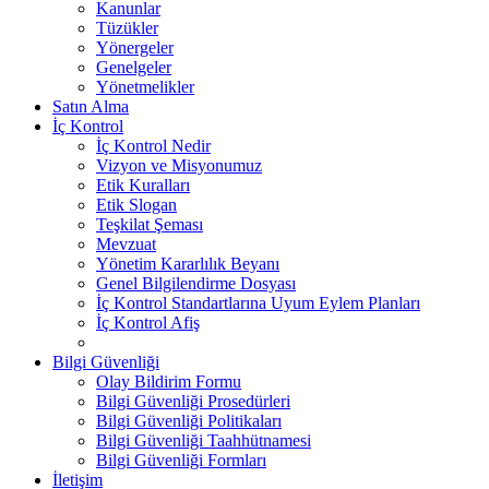
Kanunlar
Tüzükler
Yönergeler
Genelgeler
Yönetmelikler
Satın Alma
İç Kontrol
İç Kontrol Nedir
Vizyon ve Misyonumuz
Etik Kuralları
Etik Slogan
Teşkilat Şeması
Mevzuat
Yönetim Kararlılık Beyanı
Genel Bilgilendirme Dosyası
İç Kontrol Standartlarına Uyum Eylem Planları
İç Kontrol Afiş
Bilgi Güvenliği
Olay Bildirim Formu
Bilgi Güvenliği Prosedürleri
Bilgi Güvenliği Politikaları
Bilgi Güvenliği Taahhütnamesi
Bilgi Güvenliği Formları
İletişim