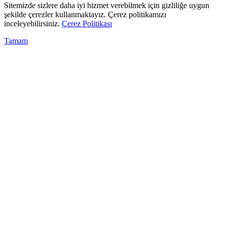
Sitemizde sizlere daha iyi hizmet verebilmek için gizliliğe uygun
şekilde çerezler kullanmaktayız. Çerez politikamızı
inceleyebilirsiniz.
Çerez Politikası
Tamam