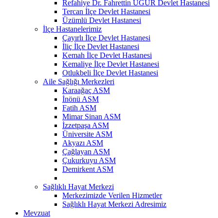
Refahiye Dr. Fahrettin UĞUR Devlet Hastanesi
Tercan İlçe Devlet Hastanesi
Üzümlü Devlet Hastanesi
İlçe Hastanelerimiz
Çayırlı İlçe Devlet Hastanesi
İliç İlçe Devlet Hastanesi
Kemah İlçe Devlet Hastanesi
Kemaliye İlçe Devlet Hastanesi
Otlukbeli İlçe Devlet Hastanesi
Aile Sağlığı Merkezleri
Karaağaç ASM
İnönü ASM
Fatih ASM
Mimar Sinan ASM
İzzetpaşa ASM
Üniversite ASM
Akyazı ASM
Çağlayan ASM
Çukurkuyu ASM
Demirkent ASM
Sağlıklı Hayat Merkezi
Merkezimizde Verilen Hizmetler
Sağlıklı Hayat Merkezi Adresimiz
Mevzuat