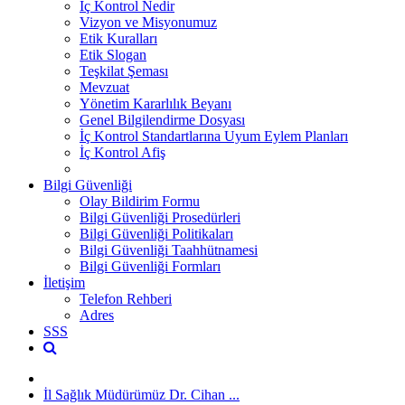
İç Kontrol Nedir
Vizyon ve Misyonumuz
Etik Kuralları
Etik Slogan
Teşkilat Şeması
Mevzuat
Yönetim Kararlılık Beyanı
Genel Bilgilendirme Dosyası
İç Kontrol Standartlarına Uyum Eylem Planları
İç Kontrol Afiş
Bilgi Güvenliği
Olay Bildirim Formu
Bilgi Güvenliği Prosedürleri
Bilgi Güvenliği Politikaları
Bilgi Güvenliği Taahhütnamesi
Bilgi Güvenliği Formları
İletişim
Telefon Rehberi
Adres
SSS
İl Sağlık Müdürümüz Dr. Cihan ...