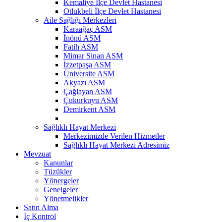
Kemaliye İlçe Devlet Hastanesi
Otlukbeli İlçe Devlet Hastanesi
Aile Sağlığı Merkezleri
Karaağaç ASM
İnönü ASM
Fatih ASM
Mimar Sinan ASM
İzzetpaşa ASM
Üniversite ASM
Akyazı ASM
Çağlayan ASM
Çukurkuyu ASM
Demirkent ASM
Sağlıklı Hayat Merkezi
Merkezimizde Verilen Hizmetler
Sağlıklı Hayat Merkezi Adresimiz
Mevzuat
Kanunlar
Tüzükler
Yönergeler
Genelgeler
Yönetmelikler
Satın Alma
İç Kontrol