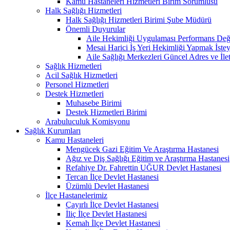
Kamu Hastaneleri Hizmetleri Birim Sorumlusu
Halk Sağlığı Hizmetleri
Halk Sağlığı Hizmetleri Birimi Şube Müdürü
Önemli Duyurular
Aile Hekimliği Uygulaması Performans Değe
Mesai Harici İş Yeri Hekimliği Yapmak İste
Aile Sağlığı Merkezleri Güncel Adres ve İlet
Sağlık Hizmetleri
Acil Sağlık Hizmetleri
Personel Hizmetleri
Destek Hizmetleri
Muhasebe Birimi
Destek Hizmetleri Birimi
Arabuluculuk Komisyonu
Sağlık Kurumları
Kamu Hastaneleri
Mengücek Gazi Eğitim Ve Araştırma Hastanesi
Ağız ve Diş Sağlığı Eğitim ve Araştırma Hastanesi
Refahiye Dr. Fahrettin UĞUR Devlet Hastanesi
Tercan İlçe Devlet Hastanesi
Üzümlü Devlet Hastanesi
İlçe Hastanelerimiz
Çayırlı İlçe Devlet Hastanesi
İliç İlçe Devlet Hastanesi
Kemah İlçe Devlet Hastanesi