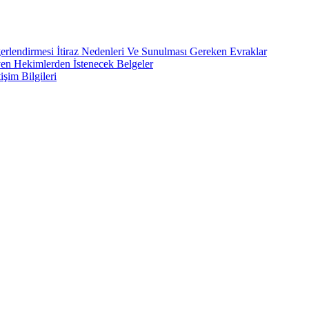
rlendirmesi İtiraz Nedenleri Ve Sunulması Gereken Evraklar
yen Hekimlerden İstenecek Belgeler
işim Bilgileri