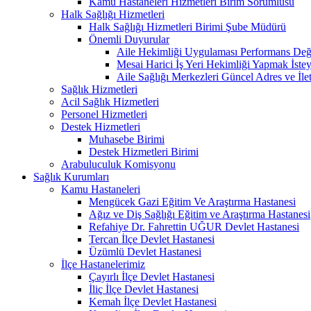
Kamu Hastaneleri Hizmetleri Birim Sorumlusu
Halk Sağlığı Hizmetleri
Halk Sağlığı Hizmetleri Birimi Şube Müdürü
Önemli Duyurular
Aile Hekimliği Uygulaması Performans Değe
Mesai Harici İş Yeri Hekimliği Yapmak İste
Aile Sağlığı Merkezleri Güncel Adres ve İlet
Sağlık Hizmetleri
Acil Sağlık Hizmetleri
Personel Hizmetleri
Destek Hizmetleri
Muhasebe Birimi
Destek Hizmetleri Birimi
Arabuluculuk Komisyonu
Sağlık Kurumları
Kamu Hastaneleri
Mengücek Gazi Eğitim Ve Araştırma Hastanesi
Ağız ve Diş Sağlığı Eğitim ve Araştırma Hastanesi
Refahiye Dr. Fahrettin UĞUR Devlet Hastanesi
Tercan İlçe Devlet Hastanesi
Üzümlü Devlet Hastanesi
İlçe Hastanelerimiz
Çayırlı İlçe Devlet Hastanesi
İliç İlçe Devlet Hastanesi
Kemah İlçe Devlet Hastanesi