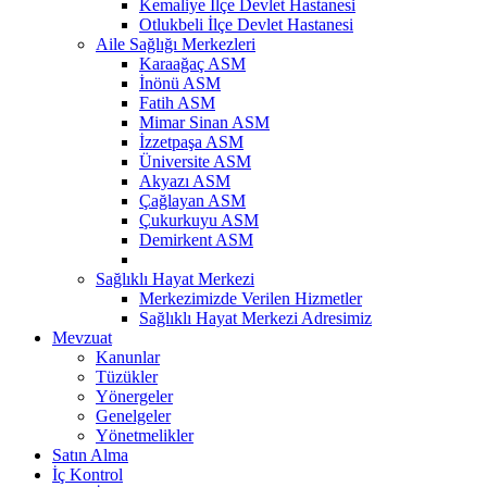
Kemaliye İlçe Devlet Hastanesi
Otlukbeli İlçe Devlet Hastanesi
Aile Sağlığı Merkezleri
Karaağaç ASM
İnönü ASM
Fatih ASM
Mimar Sinan ASM
İzzetpaşa ASM
Üniversite ASM
Akyazı ASM
Çağlayan ASM
Çukurkuyu ASM
Demirkent ASM
Sağlıklı Hayat Merkezi
Merkezimizde Verilen Hizmetler
Sağlıklı Hayat Merkezi Adresimiz
Mevzuat
Kanunlar
Tüzükler
Yönergeler
Genelgeler
Yönetmelikler
Satın Alma
İç Kontrol