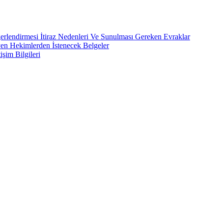
rlendirmesi İtiraz Nedenleri Ve Sunulması Gereken Evraklar
yen Hekimlerden İstenecek Belgeler
işim Bilgileri