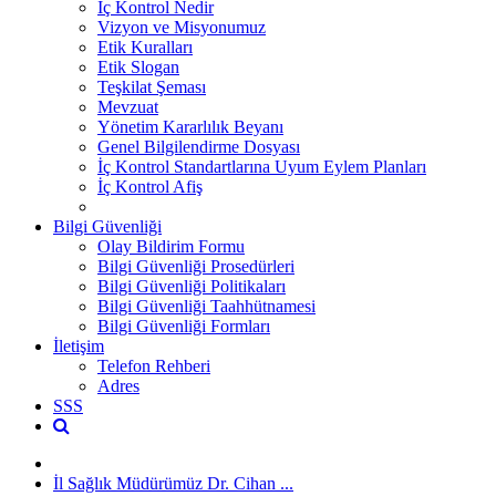
İç Kontrol Nedir
Vizyon ve Misyonumuz
Etik Kuralları
Etik Slogan
Teşkilat Şeması
Mevzuat
Yönetim Kararlılık Beyanı
Genel Bilgilendirme Dosyası
İç Kontrol Standartlarına Uyum Eylem Planları
İç Kontrol Afiş
Bilgi Güvenliği
Olay Bildirim Formu
Bilgi Güvenliği Prosedürleri
Bilgi Güvenliği Politikaları
Bilgi Güvenliği Taahhütnamesi
Bilgi Güvenliği Formları
İletişim
Telefon Rehberi
Adres
SSS
İl Sağlık Müdürümüz Dr. Cihan ...