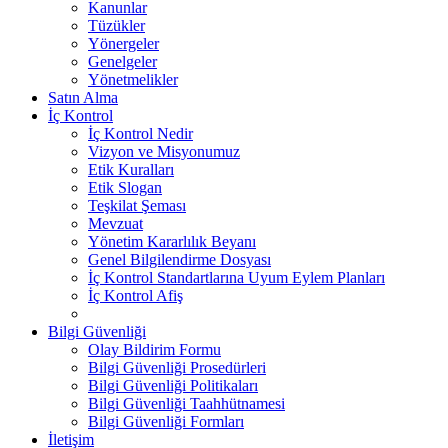
Kanunlar
Tüzükler
Yönergeler
Genelgeler
Yönetmelikler
Satın Alma
İç Kontrol
İç Kontrol Nedir
Vizyon ve Misyonumuz
Etik Kuralları
Etik Slogan
Teşkilat Şeması
Mevzuat
Yönetim Kararlılık Beyanı
Genel Bilgilendirme Dosyası
İç Kontrol Standartlarına Uyum Eylem Planları
İç Kontrol Afiş
Bilgi Güvenliği
Olay Bildirim Formu
Bilgi Güvenliği Prosedürleri
Bilgi Güvenliği Politikaları
Bilgi Güvenliği Taahhütnamesi
Bilgi Güvenliği Formları
İletişim