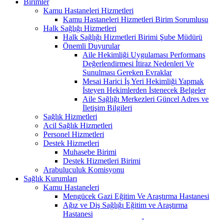
Birimler
Kamu Hastaneleri Hizmetleri
Kamu Hastaneleri Hizmetleri Birim Sorumlusu
Halk Sağlığı Hizmetleri
Halk Sağlığı Hizmetleri Birimi Şube Müdürü
Önemli Duyurular
Aile Hekimliği Uygulaması Performans
Değerlendirmesi İtiraz Nedenleri Ve
Sunulması Gereken Evraklar
Mesai Harici İş Yeri Hekimliği Yapmak
İsteyen Hekimlerden İstenecek Belgeler
Aile Sağlığı Merkezleri Güncel Adres ve
İletişim Bilgileri
Sağlık Hizmetleri
Acil Sağlık Hizmetleri
Personel Hizmetleri
Destek Hizmetleri
Muhasebe Birimi
Destek Hizmetleri Birimi
Arabuluculuk Komisyonu
Sağlık Kurumları
Kamu Hastaneleri
Mengücek Gazi Eğitim Ve Araştırma Hastanesi
Ağız ve Diş Sağlığı Eğitim ve Araştırma
Hastanesi