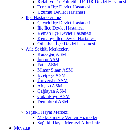
Refahiye Dr. Fahrettin UĞUR Devlet Hastanesi
Tercan İlçe Devlet Hastanesi
Üzümlü Devlet Hastanesi
İlçe Hastanelerimiz
Çayırlı İlçe Devlet Hastanesi
İliç İlçe Devlet Hastanesi
Kemah İlçe Devlet Hastanesi
Kemaliye İlçe Devlet Hastanesi
Otlukbeli İlçe Devlet Hastanesi
Aile Sağlığı Merkezleri
Karaağaç ASM
İnönü ASM
Fatih ASM
Mimar Sinan ASM
İzzetpaşa ASM
Üniversite ASM
Akyazı ASM
Çağlayan ASM
Çukurkuyu ASM
Demirkent ASM
Sağlıklı Hayat Merkezi
Merkezimizde Verilen Hizmetler
Sağlıklı Hayat Merkezi Adresimiz
Mevzuat