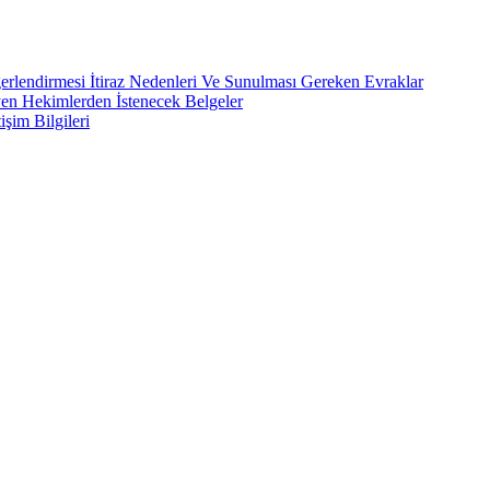
rlendirmesi İtiraz Nedenleri Ve Sunulması Gereken Evraklar
yen Hekimlerden İstenecek Belgeler
işim Bilgileri