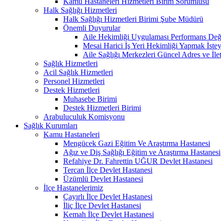
Kamu Hastaneleri Hizmetleri Birim Sorumlusu
Halk Sağlığı Hizmetleri
Halk Sağlığı Hizmetleri Birimi Şube Müdürü
Önemli Duyurular
Aile Hekimliği Uygulaması Performans Değe
Mesai Harici İş Yeri Hekimliği Yapmak İste
Aile Sağlığı Merkezleri Güncel Adres ve İlet
Sağlık Hizmetleri
Acil Sağlık Hizmetleri
Personel Hizmetleri
Destek Hizmetleri
Muhasebe Birimi
Destek Hizmetleri Birimi
Arabuluculuk Komisyonu
Sağlık Kurumları
Kamu Hastaneleri
Mengücek Gazi Eğitim Ve Araştırma Hastanesi
Ağız ve Diş Sağlığı Eğitim ve Araştırma Hastanesi
Refahiye Dr. Fahrettin UĞUR Devlet Hastanesi
Tercan İlçe Devlet Hastanesi
Üzümlü Devlet Hastanesi
İlçe Hastanelerimiz
Çayırlı İlçe Devlet Hastanesi
İliç İlçe Devlet Hastanesi
Kemah İlçe Devlet Hastanesi