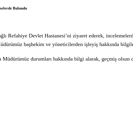
melerde Bulundu
 Refahiye Devlet Hastanesi’ni ziyaret ederek, incelemeler
Müdürümüz başhekim ve yöneticilerden işleyiş hakkında bilgiler
enen Müdürümüz durumları hakkında bilgi alarak, geçmiş olsun d