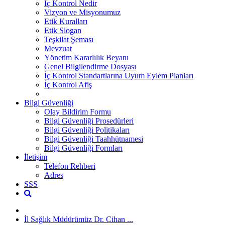
İç Kontrol Nedir
Vizyon ve Misyonumuz
Etik Kuralları
Etik Slogan
Teşkilat Şeması
Mevzuat
Yönetim Kararlılık Beyanı
Genel Bilgilendirme Dosyası
İç Kontrol Standartlarına Uyum Eylem Planları
İç Kontrol Afiş
Bilgi Güvenliği
Olay Bildirim Formu
Bilgi Güvenliği Prosedürleri
Bilgi Güvenliği Politikaları
Bilgi Güvenliği Taahhütnamesi
Bilgi Güvenliği Formları
İletişim
Telefon Rehberi
Adres
SSS
İl Sağlık Müdürümüz Dr. Cihan ...