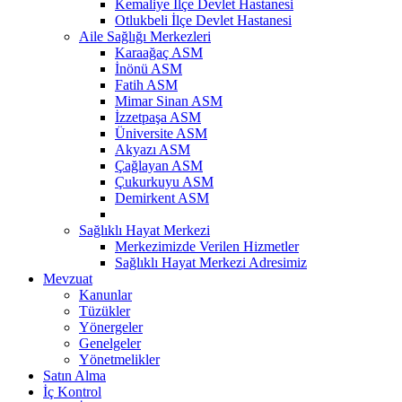
Kemaliye İlçe Devlet Hastanesi
Otlukbeli İlçe Devlet Hastanesi
Aile Sağlığı Merkezleri
Karaağaç ASM
İnönü ASM
Fatih ASM
Mimar Sinan ASM
İzzetpaşa ASM
Üniversite ASM
Akyazı ASM
Çağlayan ASM
Çukurkuyu ASM
Demirkent ASM
Sağlıklı Hayat Merkezi
Merkezimizde Verilen Hizmetler
Sağlıklı Hayat Merkezi Adresimiz
Mevzuat
Kanunlar
Tüzükler
Yönergeler
Genelgeler
Yönetmelikler
Satın Alma
İç Kontrol