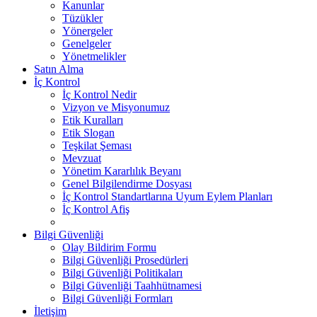
Kanunlar
Tüzükler
Yönergeler
Genelgeler
Yönetmelikler
Satın Alma
İç Kontrol
İç Kontrol Nedir
Vizyon ve Misyonumuz
Etik Kuralları
Etik Slogan
Teşkilat Şeması
Mevzuat
Yönetim Kararlılık Beyanı
Genel Bilgilendirme Dosyası
İç Kontrol Standartlarına Uyum Eylem Planları
İç Kontrol Afiş
Bilgi Güvenliği
Olay Bildirim Formu
Bilgi Güvenliği Prosedürleri
Bilgi Güvenliği Politikaları
Bilgi Güvenliği Taahhütnamesi
Bilgi Güvenliği Formları
İletişim