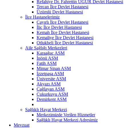
Refahiye Dr. Fahrettin UĞUR Devlet Hastanesi
Tercan İlçe Devlet Hastanesi
Üzümlü Devlet Hastanesi
İlçe Hastanelerimiz
Çayırlı İlçe Devlet Hastanesi
İliç İlçe Devlet Hastanesi
Kemah İlçe Devlet Hastanesi
Kemaliye İlçe Devlet Hastanesi
Otlukbeli İlçe Devlet Hastanesi
Aile Sağlığı Merkezleri
Karaağaç ASM
İnönü ASM
Fatih ASM
Mimar Sinan ASM
İzzetpaşa ASM
Üniversite ASM
Akyazı ASM
Çağlayan ASM
Çukurkuyu ASM
Demirkent ASM
Sağlıklı Hayat Merkezi
Merkezimizde Verilen Hizmetler
Sağlıklı Hayat Merkezi Adresimiz
Mevzuat