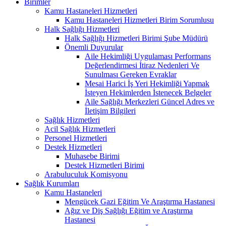
Birimler
Kamu Hastaneleri Hizmetleri
Kamu Hastaneleri Hizmetleri Birim Sorumlusu
Halk Sağlığı Hizmetleri
Halk Sağlığı Hizmetleri Birimi Şube Müdürü
Önemli Duyurular
Aile Hekimliği Uygulaması Performans
Değerlendirmesi İtiraz Nedenleri Ve
Sunulması Gereken Evraklar
Mesai Harici İş Yeri Hekimliği Yapmak
İsteyen Hekimlerden İstenecek Belgeler
Aile Sağlığı Merkezleri Güncel Adres ve
İletişim Bilgileri
Sağlık Hizmetleri
Acil Sağlık Hizmetleri
Personel Hizmetleri
Destek Hizmetleri
Muhasebe Birimi
Destek Hizmetleri Birimi
Arabuluculuk Komisyonu
Sağlık Kurumları
Kamu Hastaneleri
Mengücek Gazi Eğitim Ve Araştırma Hastanesi
Ağız ve Diş Sağlığı Eğitim ve Araştırma
Hastanesi