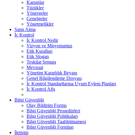
Kanunlar
Tüzükler
Yönergeler
Genelgeler
Yönetmelikler
Satın Alma
İç Kontrol
İç Kontrol Nedir
Vizyon ve Misyonumuz
Etik Kuralları
Etik Slogan
Teşkilat Şeması
Mevzuat
Yönetim Kararlılık Beyanı
Genel Bilgilendirme Dosyası
İç Kontrol Standartlarına Uyum Eylem Planları
İç Kontrol Afiş
Bilgi Güvenliği
Olay Bildirim Formu
Bilgi Güvenliği Prosedürleri
Bilgi Güvenliği Politikaları
Bilgi Güvenliği Taahhütnamesi
Bilgi Güvenliği Formları
İletişim