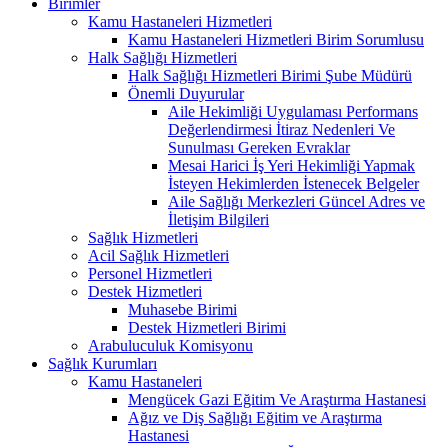
Birimler
Kamu Hastaneleri Hizmetleri
Kamu Hastaneleri Hizmetleri Birim Sorumlusu
Halk Sağlığı Hizmetleri
Halk Sağlığı Hizmetleri Birimi Şube Müdürü
Önemli Duyurular
Aile Hekimliği Uygulaması Performans
Değerlendirmesi İtiraz Nedenleri Ve
Sunulması Gereken Evraklar
Mesai Harici İş Yeri Hekimliği Yapmak
İsteyen Hekimlerden İstenecek Belgeler
Aile Sağlığı Merkezleri Güncel Adres ve
İletişim Bilgileri
Sağlık Hizmetleri
Acil Sağlık Hizmetleri
Personel Hizmetleri
Destek Hizmetleri
Muhasebe Birimi
Destek Hizmetleri Birimi
Arabuluculuk Komisyonu
Sağlık Kurumları
Kamu Hastaneleri
Mengücek Gazi Eğitim Ve Araştırma Hastanesi
Ağız ve Diş Sağlığı Eğitim ve Araştırma
Hastanesi