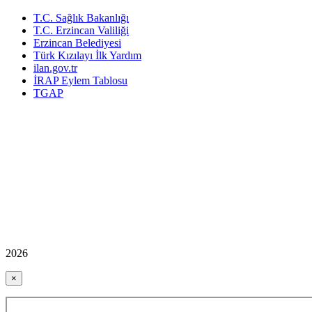
T.C. Sağlık Bakanlığı
T.C. Erzincan Valiliği
Erzincan Belediyesi
Türk Kızılayı İlk Yardım
ilan.gov.tr
İRAP Eylem Tablosu
TGAP
2026
×