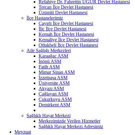
Refahiye Dr. Fahrettin UĞUR Devlet Hastanesi
Tercan İlçe Devlet Hastanesi
Üzümlü Devlet Hastanesi
İlçe Hastanelerimiz
Çayırlı İlçe Devlet Hastanesi
İliç İlçe Devlet Hastanesi
Kemah İlçe Devlet Hastanesi
Kemaliye İlçe Devlet Hastanesi
Otlukbeli İlçe Devlet Hastanesi
Aile Sağlığı Merkezleri
Karaağaç ASM
İnönü ASM
Fatih ASM
Mimar Sinan ASM
İzzetpaşa ASM
Üniversite ASM
Akyazı ASM
Çağlayan ASM
Çukurkuyu ASM
Demirkent ASM
Sağlıklı Hayat Merkezi
Merkezimizde Verilen Hizmetler
Sağlıklı Hayat Merkezi Adresimiz
Mevzuat