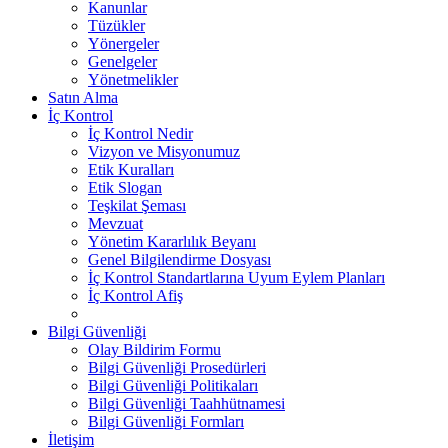
Kanunlar
Tüzükler
Yönergeler
Genelgeler
Yönetmelikler
Satın Alma
İç Kontrol
İç Kontrol Nedir
Vizyon ve Misyonumuz
Etik Kuralları
Etik Slogan
Teşkilat Şeması
Mevzuat
Yönetim Kararlılık Beyanı
Genel Bilgilendirme Dosyası
İç Kontrol Standartlarına Uyum Eylem Planları
İç Kontrol Afiş
Bilgi Güvenliği
Olay Bildirim Formu
Bilgi Güvenliği Prosedürleri
Bilgi Güvenliği Politikaları
Bilgi Güvenliği Taahhütnamesi
Bilgi Güvenliği Formları
İletişim