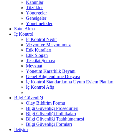
Kanunlar
Tüzükler
Yönergeler
Genelgeler
Yönetmelikler
Satın Alma
İç Kontrol
İç Kontrol Nedir
Vizyon ve Misyonumuz
Etik Kuralları
Etik Slogan
Teşkilat Şeması
Mevzuat
Yönetim Kararlılık Beyanı
Genel Bilgilendirme Dosyası
İç Kontrol Standartlarına Uyum Eylem Planları
İç Kontrol Afiş
Bilgi Güvenliği
Olay Bildirim Formu
Bilgi Güvenliği Prosedürleri
Bilgi Güvenliği Politikaları
Bilgi Güvenliği Taahhütnamesi
Bilgi Güvenliği Formları
İletişim