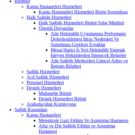
Birimler
Kamu Hastaneleri Hizmetleri
Kamu Hastaneleri Hizmetleri Birim Sorumlusu
Halk Sağlığı Hizmetleri
Halk Sağlığı Hizmetleri Birimi Şube Müdürü
Önemli Duyurular
Aile Hekimliği Uygulaması Performans
Değerlendirmesi İtiraz Nedenleri Ve
Sunulması Gereken Evraklar
Mesai Harici İş Yeri Hekimliği Yapmak
İsteyen Hekimlerden İstenecek Belgeler
Aile Sağlığı Merkezleri Güncel Adres ve
İletişim Bilgileri
Sağlık Hizmetleri
Acil Sağlık Hizmetleri
Personel Hizmetleri
Destek Hizmetleri
Muhasebe Birimi
Destek Hizmetleri Birimi
Arabuluculuk Komisyonu
Sağlık Kurumları
Kamu Hastaneleri
Mengücek Gazi Eğitim Ve Araştırma Hastanesi
Ağız ve Diş Sağlığı Eğitim ve Araştırma
Hastanesi