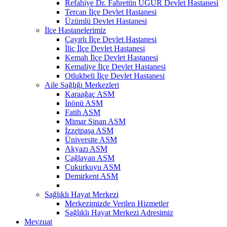
Refahiye Dr. Fahrettin UĞUR Devlet Hastanesi
Tercan İlçe Devlet Hastanesi
Üzümlü Devlet Hastanesi
İlçe Hastanelerimiz
Çayırlı İlçe Devlet Hastanesi
İliç İlçe Devlet Hastanesi
Kemah İlçe Devlet Hastanesi
Kemaliye İlçe Devlet Hastanesi
Otlukbeli İlçe Devlet Hastanesi
Aile Sağlığı Merkezleri
Karaağaç ASM
İnönü ASM
Fatih ASM
Mimar Sinan ASM
İzzetpaşa ASM
Üniversite ASM
Akyazı ASM
Çağlayan ASM
Çukurkuyu ASM
Demirkent ASM
Sağlıklı Hayat Merkezi
Merkezimizde Verilen Hizmetler
Sağlıklı Hayat Merkezi Adresimiz
Mevzuat