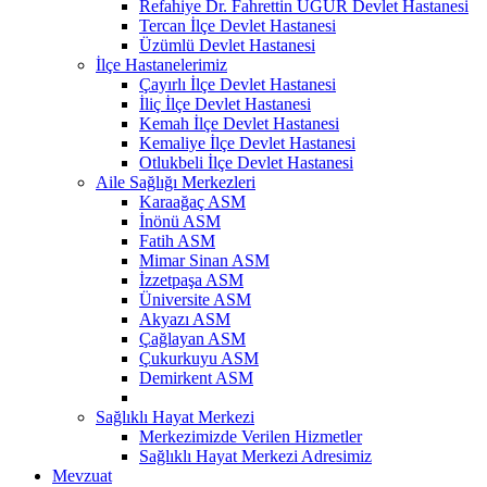
Refahiye Dr. Fahrettin UĞUR Devlet Hastanesi
Tercan İlçe Devlet Hastanesi
Üzümlü Devlet Hastanesi
İlçe Hastanelerimiz
Çayırlı İlçe Devlet Hastanesi
İliç İlçe Devlet Hastanesi
Kemah İlçe Devlet Hastanesi
Kemaliye İlçe Devlet Hastanesi
Otlukbeli İlçe Devlet Hastanesi
Aile Sağlığı Merkezleri
Karaağaç ASM
İnönü ASM
Fatih ASM
Mimar Sinan ASM
İzzetpaşa ASM
Üniversite ASM
Akyazı ASM
Çağlayan ASM
Çukurkuyu ASM
Demirkent ASM
Sağlıklı Hayat Merkezi
Merkezimizde Verilen Hizmetler
Sağlıklı Hayat Merkezi Adresimiz
Mevzuat