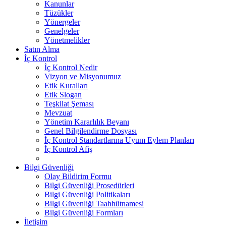
Kanunlar
Tüzükler
Yönergeler
Genelgeler
Yönetmelikler
Satın Alma
İç Kontrol
İç Kontrol Nedir
Vizyon ve Misyonumuz
Etik Kuralları
Etik Slogan
Teşkilat Şeması
Mevzuat
Yönetim Kararlılık Beyanı
Genel Bilgilendirme Dosyası
İç Kontrol Standartlarına Uyum Eylem Planları
İç Kontrol Afiş
Bilgi Güvenliği
Olay Bildirim Formu
Bilgi Güvenliği Prosedürleri
Bilgi Güvenliği Politikaları
Bilgi Güvenliği Taahhütnamesi
Bilgi Güvenliği Formları
İletişim