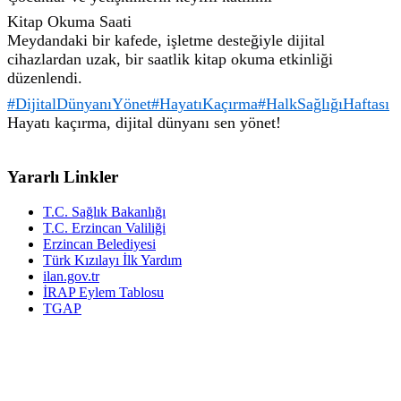
Kitap Okuma Saati
Meydandaki bir kafede, işletme desteğiyle dijital
cihazlardan uzak, bir saatlik kitap okuma etkinliği
düzenlendi.
#DijitalDünyanıYönet
#HayatıKaçırma
#HalkSağlığıHaftası
Hayatı kaçırma, dijital dünyanı sen yönet!
Yararlı Linkler
T.C. Sağlık Bakanlığı
T.C. Erzincan Valiliği
Erzincan Belediyesi
Türk Kızılayı İlk Yardım
ilan.gov.tr
İRAP Eylem Tablosu
TGAP