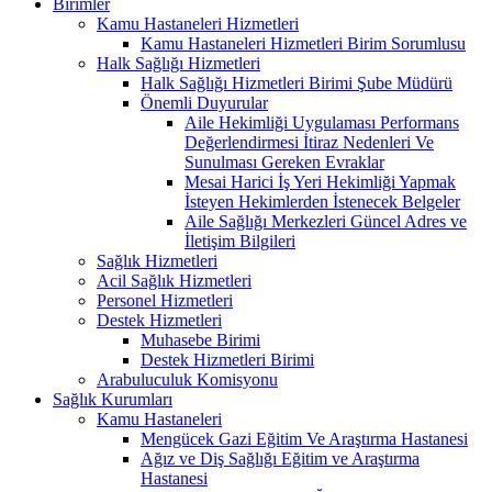
Birimler
Kamu Hastaneleri Hizmetleri
Kamu Hastaneleri Hizmetleri Birim Sorumlusu
Halk Sağlığı Hizmetleri
Halk Sağlığı Hizmetleri Birimi Şube Müdürü
Önemli Duyurular
Aile Hekimliği Uygulaması Performans
Değerlendirmesi İtiraz Nedenleri Ve
Sunulması Gereken Evraklar
Mesai Harici İş Yeri Hekimliği Yapmak
İsteyen Hekimlerden İstenecek Belgeler
Aile Sağlığı Merkezleri Güncel Adres ve
İletişim Bilgileri
Sağlık Hizmetleri
Acil Sağlık Hizmetleri
Personel Hizmetleri
Destek Hizmetleri
Muhasebe Birimi
Destek Hizmetleri Birimi
Arabuluculuk Komisyonu
Sağlık Kurumları
Kamu Hastaneleri
Mengücek Gazi Eğitim Ve Araştırma Hastanesi
Ağız ve Diş Sağlığı Eğitim ve Araştırma
Hastanesi