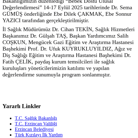
Bakanlığımızın düzenlediği “Bebek Dostu Ulusal
Değerlendirmesi” 14-17 Eylül 2025 tarihlerinde Dr. Sema
GÜMÜŞ önderliğinde Ebe Dilek ÇAKMAK, Ebe Sonnur
YAZICI tarafından gerçekleştirilmiştir.
İl Sağlık Müdürümüz Dr. Cihan TEKİN, Sağlık Hizmetleri
Başkanımız Dr. Gülşah TAŞ, Başkan Yardımcımız Salih
COŞKUN, Mengücek Gazi Eğitim ve Araştırma Hastanesi
Başhekimi Prof. Dr. Ufuk KUYRUKLUYILDIZ, Ağız ve
Diş Sağlığı Eğitim ve Araştırma Hastanesi Başhekimi Dt.
Fatih ÇELİK, paydaş kurum temsilcileri ile sağlık
kuruluşları yöneticilerimizin katılımı ve yapılan
değerlendirme sunumuyla program sonlanmıştır.
Yararlı Linkler
T.C. Sağlık Bakanlığı
T.C. Erzincan Valiliği
Erzincan Belediyesi
Türk Kızılayı İlk Yardım