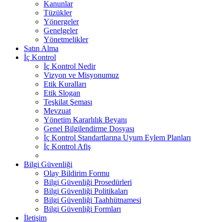
Kanunlar
Tüzükler
Yönergeler
Genelgeler
Yönetmelikler
Satın Alma
İç Kontrol
İç Kontrol Nedir
Vizyon ve Misyonumuz
Etik Kuralları
Etik Slogan
Teşkilat Şeması
Mevzuat
Yönetim Kararlılık Beyanı
Genel Bilgilendirme Dosyası
İç Kontrol Standartlarına Uyum Eylem Planları
İç Kontrol Afiş
Bilgi Güvenliği
Olay Bildirim Formu
Bilgi Güvenliği Prosedürleri
Bilgi Güvenliği Politikaları
Bilgi Güvenliği Taahhütnamesi
Bilgi Güvenliği Formları
İletişim