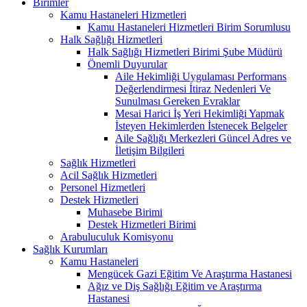
Birimler
Kamu Hastaneleri Hizmetleri
Kamu Hastaneleri Hizmetleri Birim Sorumlusu
Halk Sağlığı Hizmetleri
Halk Sağlığı Hizmetleri Birimi Şube Müdürü
Önemli Duyurular
Aile Hekimliği Uygulaması Performans
Değerlendirmesi İtiraz Nedenleri Ve
Sunulması Gereken Evraklar
Mesai Harici İş Yeri Hekimliği Yapmak
İsteyen Hekimlerden İstenecek Belgeler
Aile Sağlığı Merkezleri Güncel Adres ve
İletişim Bilgileri
Sağlık Hizmetleri
Acil Sağlık Hizmetleri
Personel Hizmetleri
Destek Hizmetleri
Muhasebe Birimi
Destek Hizmetleri Birimi
Arabuluculuk Komisyonu
Sağlık Kurumları
Kamu Hastaneleri
Mengücek Gazi Eğitim Ve Araştırma Hastanesi
Ağız ve Diş Sağlığı Eğitim ve Araştırma
Hastanesi