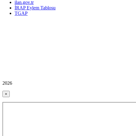
ilan.gov.tr
İRAP Eylem Tablosu
TGAP
2026
×