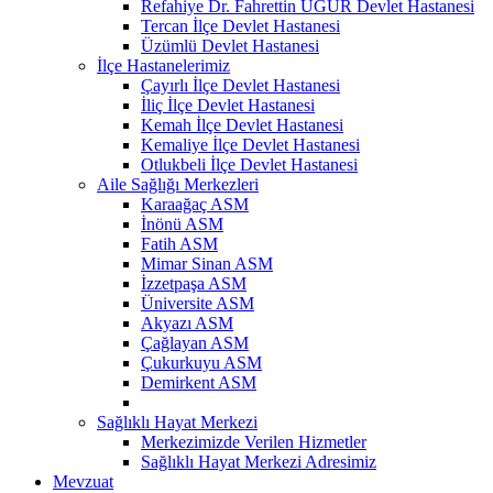
Refahiye Dr. Fahrettin UĞUR Devlet Hastanesi
Tercan İlçe Devlet Hastanesi
Üzümlü Devlet Hastanesi
İlçe Hastanelerimiz
Çayırlı İlçe Devlet Hastanesi
İliç İlçe Devlet Hastanesi
Kemah İlçe Devlet Hastanesi
Kemaliye İlçe Devlet Hastanesi
Otlukbeli İlçe Devlet Hastanesi
Aile Sağlığı Merkezleri
Karaağaç ASM
İnönü ASM
Fatih ASM
Mimar Sinan ASM
İzzetpaşa ASM
Üniversite ASM
Akyazı ASM
Çağlayan ASM
Çukurkuyu ASM
Demirkent ASM
Sağlıklı Hayat Merkezi
Merkezimizde Verilen Hizmetler
Sağlıklı Hayat Merkezi Adresimiz
Mevzuat