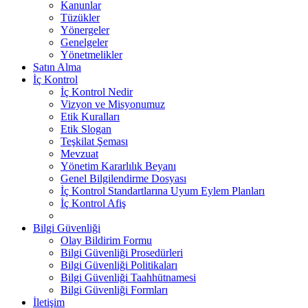
Kanunlar
Tüzükler
Yönergeler
Genelgeler
Yönetmelikler
Satın Alma
İç Kontrol
İç Kontrol Nedir
Vizyon ve Misyonumuz
Etik Kuralları
Etik Slogan
Teşkilat Şeması
Mevzuat
Yönetim Kararlılık Beyanı
Genel Bilgilendirme Dosyası
İç Kontrol Standartlarına Uyum Eylem Planları
İç Kontrol Afiş
Bilgi Güvenliği
Olay Bildirim Formu
Bilgi Güvenliği Prosedürleri
Bilgi Güvenliği Politikaları
Bilgi Güvenliği Taahhütnamesi
Bilgi Güvenliği Formları
İletişim