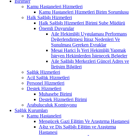
Birimler
Kamu Hastaneleri Hizmetleri
Kamu Hastaneleri Hizmetleri Birim Sorumlusu
Halk Sağlığı Hizmetleri
Halk Sağlığı Hizmetleri Birimi Şube Müdürü
Önemli Duyurular
Aile Hekimliği Uygulaması Performans
Değerlendirmesi İtiraz Nedenleri Ve
Sunulması Gereken Evraklar
Mesai Harici İş Yeri Hekimliği Yapmak
İsteyen Hekimlerden İstenecek Belgeler
Aile Sağlığı Merkezleri Güncel Adres ve
İletişim Bilgileri
Sağlık Hizmetleri
Acil Sağlık Hizmetleri
Personel Hizmetleri
Destek Hizmetleri
Muhasebe Birimi
Destek Hizmetleri Birimi
Arabuluculuk Komisyonu
Sağlık Kurumları
Kamu Hastaneleri
Mengücek Gazi Eğitim Ve Araştırma Hastanesi
Ağız ve Diş Sağlığı Eğitim ve Araştırma
Hastanesi