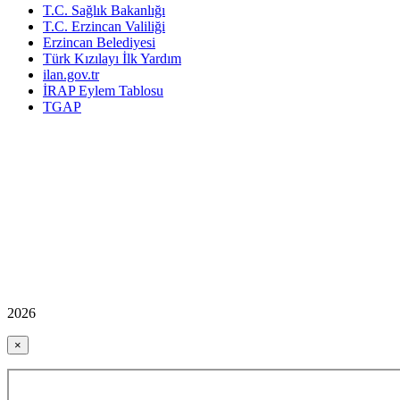
T.C. Sağlık Bakanlığı
T.C. Erzincan Valiliği
Erzincan Belediyesi
Türk Kızılayı İlk Yardım
ilan.gov.tr
İRAP Eylem Tablosu
TGAP
2026
×